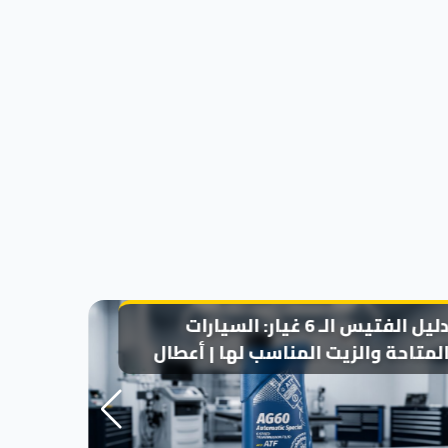
دليل الفتيس الـ 6 غيار: السيارات
مقارنة
لمتاحة والزيت المناسب لها | أعطال
30؟ | أعطال