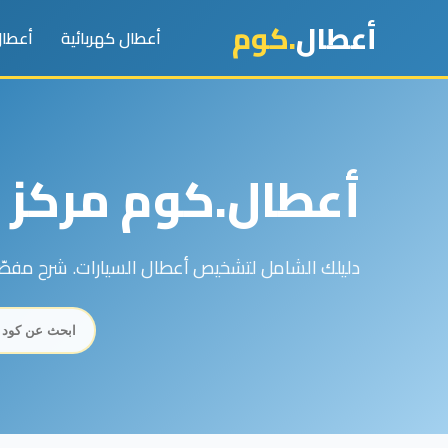
أعطال
.كوم
أعطال كهربائية
أعطال
أعطال.كوم مركز خ
دليلك الشامل لتشخيص أعطال السيارات. شرح مفصّل