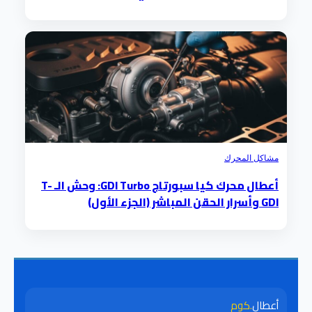
مشاكل المحرك
أعطال محرك كيا سبورتاج GDI Turbo: وحش الـ T-
GDI وأسرار الحقن المباشر (الجزء الأول)
أعطال
.كوم