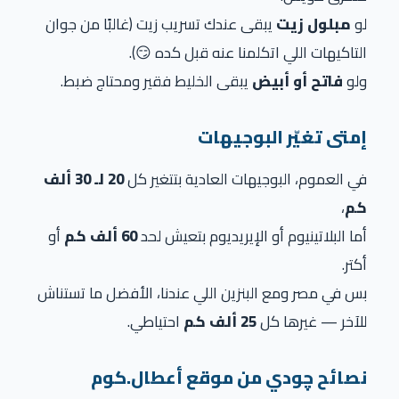
لو
مبلول زيت
يبقى عندك تسريب زيت (غالبًا من جوان
التاكيهات اللي اتكلمنا عنه قبل كده 😏).
ولو
فاتح أو أبيض
يبقى الخليط فقير ومحتاج ضبط.
إمتى تغيّر البوجيهات
في العموم، البوجيهات العادية بتتغير كل
20 لـ 30 ألف
كم
،
أما البلاتينيوم أو الإيريديوم بتعيش لحد
60 ألف كم
أو
أكتر.
بس في مصر ومع البنزين اللي عندنا، الأفضل ما تستناش
للآخر — غيرها كل
25 ألف كم
احتياطي.
نصائح چودي من موقع أعطال.كوم