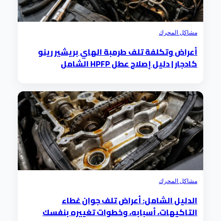
مشاكل المحرك
أعراض وتكلفة تلف طرمبة الهاي بريشير رينو
كادجار | دليل إصلاح عطل HPFP الشامل
مشاكل المحرك
الدليل الشامل: أعراض تلف جوان غطاء
التاكيهات، أسبابه، وخطوات تغييره بنفسك