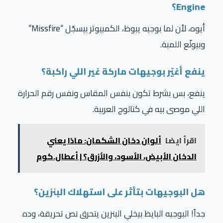
Engine؟
أيوه، لأن لما بوجيه يبوظ، الكمبيوتر بيسجّل “Missfire”
وبيولّع اللمبة.
ينفع أغيّر بوجيهات ماركة غير اللي راكبة؟
ينفع، بس بشرط تكون بنفس المقاس ونفس رقم الحرارة
اللي موصى بيه في كتالوج العربية.
اقرأ ايضا
ألوان دخان الشكمان: ماذا يعني
الدخان الأبيض، الأسود، والأزرق؟ | أعطال.كوم
هل البوجيهات بتأثر على استهلاك البنزين؟
جداً! البوجيه البايظ بيخلي البنزين يتحرق نص تحريقة، وده