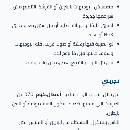
متغسلش البوجيهات بالبنزين أو الفرشة، التلميع مش
هيرجعها جديدة.
اشتري دايمًا بوجيهات أصلية أو من وكيل معروف زي
NGK أو Denso.
لو العربية فيها رعشة أو صوت غريب، فك البوجيهات
وشوف حالتها قبل ما تروح لحد.
بدّل كل البوجيهات مع بعض، مش واحد واحد.
تجربتي
من خلال التجارب اللي جاتنا في
أعطال.كوم
، 70% من
العربيات اللي سحبها ضعيف بيكون السبب بوجيه أو اتنين
بايظين.
الناس بتفتكر إن المشكلة في البنزين أو الفتيس، لكن