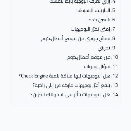
إزاي تعرف البوجيه بايظ بنفسك
الطريقة البسيطة:
بالعين كده:
إمتى تغيّر البوجيهات
نصائح چودي من موقع أعطال.كوم
تجربتي
عن موقع أعطال.كوم
سؤال وجواب
هل البوجيهات ليها علاقة بلمبة Check Engine؟
ينفع أغيّر بوجيهات ماركة غير اللي راكبة؟
هل البوجيهات بتأثر على استهلاك البنزين؟