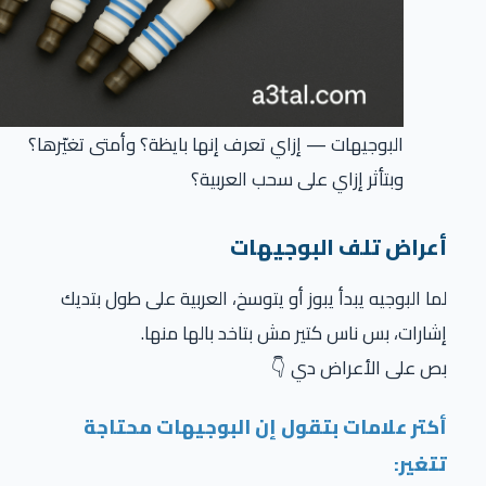
البوجيهات — إزاي تعرف إنها بايظة؟ وأمتى تغيّرها؟
وبتأثر إزاي على سحب العربية؟
أعراض تلف البوجيهات
لما البوجيه يبدأ يبوز أو يتوسخ، العربية على طول بتديك
إشارات، بس ناس كتير مش بتاخد بالها منها.
بص على الأعراض دي 👇
أكتر علامات بتقول إن البوجيهات محتاجة
تتغير: