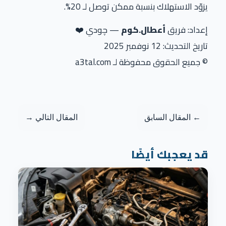
يزوّد الاستهلاك بنسبة ممكن توصل لـ 20%.
إعداد: فريق
أعطال.كوم
— چودي ❤️
تاريخ التحديث: 12 نوفمبر 2025
© جميع الحقوق محفوظة لـ a3tal.com
← المقال السابق
المقال التالي →
قد يعجبك أيضًا