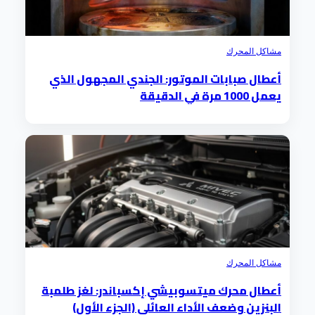
مشاكل المحرك
أعطال صبابات الموتور: الجندي المجهول الذي
يعمل 1000 مرة في الدقيقة
مشاكل المحرك
أعطال محرك ميتسوبيشي إكسباندر: لغز طلمبة
البنزين وضعف الأداء العائلي (الجزء الأول)