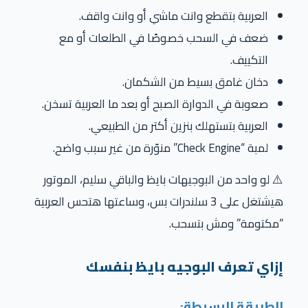
العربية بتقطع وانت ماشي أو وانت واقف.
ضعف في السحب خصوصًا في الطلعات أو مع
التكييف.
دخان غامق بسيط من الشكمان.
صعوبة في الدوارة الصبح أو بعد ما العربية تسخن.
العربية بتستهلك بنزين أكتر من الطبيعي.
لمبة “Check Engine” منوّرة من غير سبب واضح.
⚠️ لو واحد من البوجيهات بايظ والباقي سليم، الموتور
هيشتغل على 3 سلندرات بس، وساعتها هتحس العربية
“مكتومة” ومش بتسحب.
إزاي تعرف البوجيه بايظ بنفسك
الطريقة البسيطة: