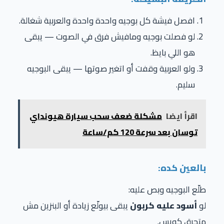
افصل فيشة كل بوجيه واحدة واحدة والعربية شغالة.
لو فصلت بوجيه ومافيش فرق في الصوت — يبقى
هو اللي بايظ.
ولو العربية وقفت أو اتغير صوتها — يبقى البوجيه
سليم.
اقرأ ايضا
مشكلة ضعف سحب سيارة هيونداي
توسان بعد سرعة 120 كم/ساعة
بالعين كده:
طلّع البوجيه وبص عليه:
لو
أسود عليه كربون
يبقى بيولّع زيادة أو البنزين مش
متحرق كويس.