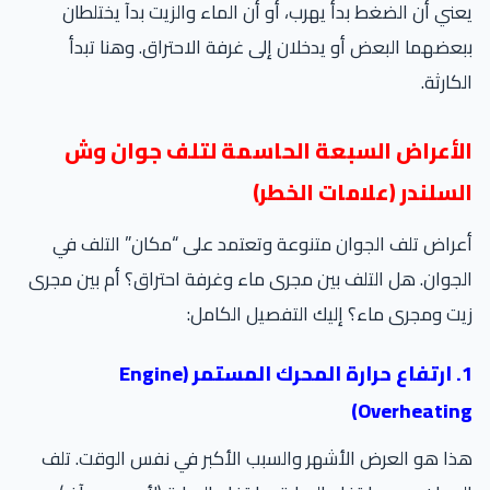
ني أن الضغط بدأ يهرب، أو أن الماء والزيت بدآ يختلطان
عضهما البعض أو يدخلان إلى غرفة الاحتراق. وهنا تبدأ
كارثة.
لأعراض السبعة الحاسمة لتلف جوان وش
لسلندر (علامات الخطر)
راض تلف الجوان متنوعة وتعتمد على “مكان” التلف في
جوان. هل التلف بين مجرى ماء وغرفة احتراق؟ أم بين مجرى
ت ومجرى ماء؟ إليك التفصيل الكامل:
1. ارتفاع حرارة المحرك المستمر (Engine
Overheating
ا هو العرض الأشهر والسبب الأكبر في نفس الوقت. تلف