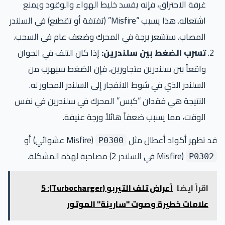
غرفة الاحتراق، فإنه يفسد خليط الهواء والوقود ويمنع
اشتعاله. هذا يسبب “Misfire” (تفتفة أو تقطيع) في السلندر
المصاب. ستشعر برجة في المحرك وضعف عام في السحب.
تسرب الضغط بين سلندرين:
إذا كان التلف في الجوان
واقعاً بين سلندرين متجاورين، فإن الضغط سيهرب من
السلندر الذي في شوط الانفجار إلى السلندر المجاور له.
النتيجة هي فقدان “كبس” المحرك في سلندرين في نفس
الوقت، مما يسبب ضعفاً هائلاً ورجة عنيفة.
 تظهر أكواد أعطال مثل
(Misfire عشوائي) أو
P0300
(Misfire في السلندر 2) مصاحبة لهذه المشكلة.
P030
اقرأ ايضا
أعراض تلف التيربو (Turbocharger): 5
علامات خطيرة وصوت "سارينة" الموتور