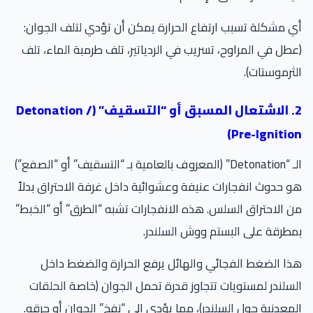
 مشكلة تسبب ارتفاع الحرارة يمكن أن تؤدي لتلف الجوان:
طل في المراوح، تسريب في الردياتير، تلف طرمبة الماء، تلف
ثرموستات).
2. الاشتعال المسبق أو “التسقيف” (Detonation /
Pre-Ignitio
الـ “Detonation” (المعروف بالعامية بـ “التسقيف” أو “الصفع”)
 حدوث انفجارات عنيفة وعشوائية داخل غرفة الاحتراق بدلاً
 الاحتراق السلس. هذه الانفجارات تشبه “الطرق” أو “الخبط”
طرقة على البستم ووش السلندر.
ا الضغط الفجائي والهائل يرفع الحرارة والضغط داخل
سلندر لمستويات تتجاوز قدرة تحمل الجوان (خاصة الحلقات
معدنية حول السلندر)، مما يؤدي إلى “نفخ” الجوان أو حرقه.