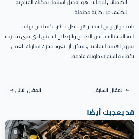
الكيميائي للردياتير” هو أفضل استثمار يمكنك القيام به
للكشف عن كارثة محتملة.
ف جوان وش السلندر هو عطل خطير، لكنه ليس نهاية
مطاف. بالتشخيص الصحيح والإصلاح الدقيق لدى فني محترف
هم أهمية التفاصيل، يمكن أن يعود محرك سيارتك للعمل
فاءة لسنوات طويلة قادمة.
← المقال السابق
المقال التالي →
د يعجبك أيضًا