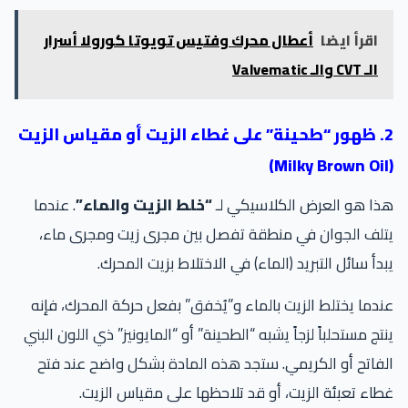
اقرأ ايضا
أعطال محرك وفتيس تويوتا كورولا أسرار
الـ CVT والـ Valvematic
2. ظهور “طحينة” على غطاء الزيت أو مقياس الزيت
ا هو العرض الكلاسيكي لـ
“خلط الزيت والماء”
. عندما
لف الجوان في منطقة تفصل بين مجرى زيت ومجرى ماء،
دأ سائل التبريد (الماء) في الاختلاط بزيت المحرك.
دما يختلط الزيت بالماء و”يُخفق” بفعل حركة المحرك، فإنه
تج مستحلباً لزجاً يشبه “الطحينة” أو “المايونيز” ذي اللون البني
فاتح أو الكريمي. ستجد هذه المادة بشكل واضح عند فتح
اء تعبئة الزيت، أو قد تلاحظها على مقياس الزيت.