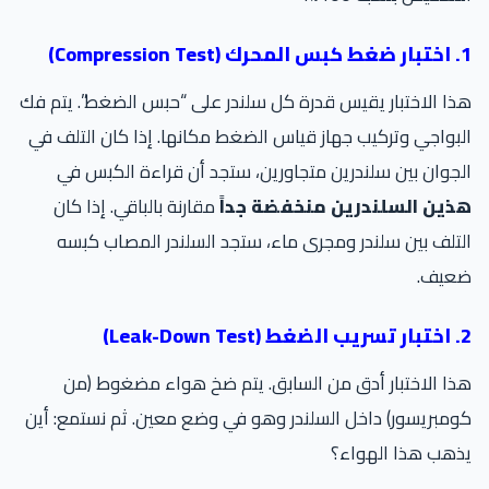
Compres)
ا الاختبار يقيس قدرة كل سلندر على “حبس الضغط”. يتم فك
بواجي وتركيب جهاز قياس الضغط مكانها. إذا كان التلف في
جوان بين سلندرين متجاورين، ستجد أن قراءة الكبس في
ذين السلندرين منخفضة جداً
مقارنة بالباقي. إذا كان
تلف بين سلندر ومجرى ماء، ستجد السلندر المصاب كبسه
عيف.
Leak-D)
ا الاختبار أدق من السابق. يتم ضخ هواء مضغوط (من
مبريسور) داخل السلندر وهو في وضع معين. ثم نستمع: أين
ذهب هذا الهواء؟