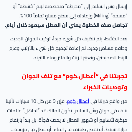
سال وش السلندر إلى “مخرطة” متخصصة ليتم “كشطه” أو
(Milling) وإعادته إلى سطح مستوٍ تماماً 100%.
جاهل هذه الخطوة يعني أن العطل سيعود خلال أيام.
د الكشط، يتم تنظيف كل شيء جيداً، تركيب الجوان الجديد،
قم مسامير جديد، ثم إعادة تجميع كل شيء بالترتيب وعزم
ربط الصحيحين، وتغيير الزيت والفلتر وماء التبريد.
جربتنا في “أعطال.كوم” مع تلف الجوان
توصيات الخبراء
 واقع خبرتنا في
أعطال.كوم
، فإن 9 من كل 10 سيارات تأتينا
لف في جوان وش السلندر، يكون المالك قد “تجاهل” علامات
كرة لأسابيع أو شهور. العطل لا يحدث فجأة، بل يبدأ بارتفاع
ارة بسيط، أو نقص طفيف في الماء، أو عطل في مروحة…