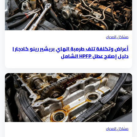
مشاكل المحرك
أعراض وتكلفة تلف طرمبة الهاي بريشير رينو كادجار |
دليل إصلاح عطل HPFP الشامل
مشاكل المحرك