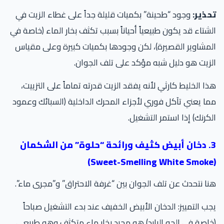
ذير:
وجود “طحينة” بكميات قليلة جداً على غطاء الزيت في
شتاء قد يكون طبيعياً أحياناً بسبب تكثف بخار الماء (خاصة في
مشاوير القصيرة)، لكن وجودها بكميات كبيرة وعلى مقياس
زيت هو دليل شبه مؤكد على تلف الجوان.
ا الخليط كارثي لأنه يفقد الزيت قدرته تماماً على التزييت،
ا يعني تآكل فوري لأجزاء المحرك الداخلية (السبائك وعمود
كرنك) إذا استمر التشغيل.
3. دخان أبيض كثيف ورائحة “حلوة” من الشكمان
ا نتحدث عن تلف الجوان بين “غرفة الاحتراق” و”مجرى ماء”.
ب التمييز: الدخان الأبيض الخفيف عند بدء التشغيل صباحاً
اصة في الجو البارد) هو مجرد بخار ماء متكثف وهو طبيعي