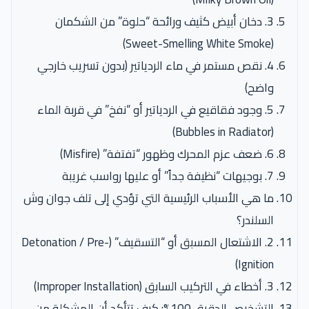
3. دخان أبيض كثيف ورائحة “حلوة” من الشكمان
(Sweet-Smelling White Smoke)
4. نقص مستمر في ماء الردياتير (بدون تسريب خارجي
واضح)
5. وجود فقاقيع في الردياتير أو “نفخ” في قربة الماء
(Bubbles in Radiator)
6. ضعف عزم المحرك وظهور “تفتفة” (Misfire)
7. بوجيهات “نظيفة جداً” أو عليها رواسب غريبة
ما هي الأسباب الرئيسية التي تؤدي إلى تلف جوان وش
السلندر؟
2. الاشتعال المسبق أو “التسقيف” (Detonation / Pre-
Ignition)
3. أخطاء في التركيب السابق (Improper Installation)
التشخيص الدقيق 100%: كيف تتأكد أن المشكلة من