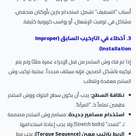
باب “التسقيف” تشمل: استخدام بنزين بأوكتان منخفض،
اكل في توقيت الإشعال، أو رواسب كربونية كثيفة.
3. أخطاء في التركيب السابق (Improper
Installatio
ا تم فك وش السلندر من قبل (لإجراء عمرة مثلاً) ولم يتم
كيبه بالشكل الصحيح، فإنه سيتلف مجدداً. عملية تركيب وش
سلندر معقدة وتتطلب:
نظافة السطح:
يجب أن يكون سطح البلوك ووش السلندر
نظيفين تماماً كـ “المرآة”.
استخدام مسامير جديدة:
مسامير وش السلندر مصممة
لـ “تتمدد” (Stretch bolts) ولا يجب إعادة استخدامها.
الربط بترتيب معين (Torque Sequence):
يجب ربط