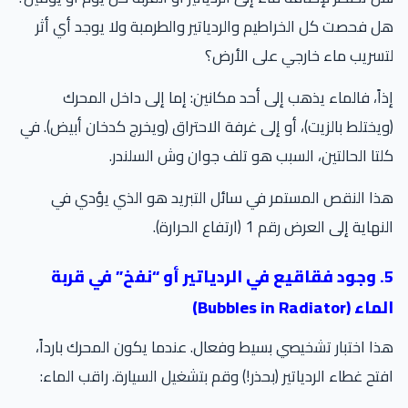
 فحصت كل الخراطيم والردياتير والطرمبة ولا يوجد أي أثر
سريب ماء خارجي على الأرض؟
اً، فالماء يذهب إلى أحد مكانين: إما إلى داخل المحرك
يختلط بالزيت)، أو إلى غرفة الاحتراق (ويخرج كدخان أبيض). في
تا الحالتين، السبب هو تلف جوان وش السلندر.
ا النقص المستمر في سائل التبريد هو الذي يؤدي في
هاية إلى العرض رقم 1 (ارتفاع الحرارة).
5. وجود فقاقيع في الردياتير أو “نفخ” في قربة
 (Bubbles in Radiator)
ا اختبار تشخيصي بسيط وفعال. عندما يكون المحرك بارداً،
تح غطاء الردياتير (بحذر!) وقم بتشغيل السيارة. راقب الماء: