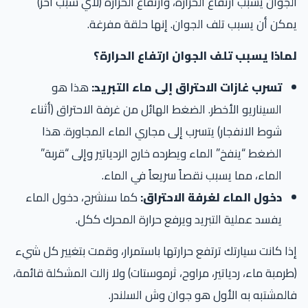
جوان يسبب ارتفاع الحرارة، وارتفاع الحرارة (لأي سبب آخر)
كن أن يسبب تلف الجوان. إنها حلقة مفرغة.
ماذا يسبب تلف الجوان ارتفاع الحرارة؟
تسرب غازات الاحتراق إلى ماء التبريد:
هذا هو
السيناريو الأخطر. الضغط الهائل من غرفة الاحتراق (أثناء
شوط الانفجار) يتسرب إلى مجاري الماء المجاورة. هذا
الضغط “ينفخ” الماء ويطرده خارج الردياتير وإلى “قربة”
الماء، مما يسبب نقصاً سريعاً في الماء.
دخول الماء لغرفة الاحتراق:
كما سنشرح، دخول الماء
يفسد عملية التبريد ويرفع حرارة المحرك ككل.
ا كانت سيارتك ترتفع حرارتها باستمرار، وقمت بتغيير كل شيء
رمبة ماء، ردياتير، مراوح، ثرموستات) ولا زالت المشكلة قائمة،
لمشتبه به الأول هو جوان وش السلندر.