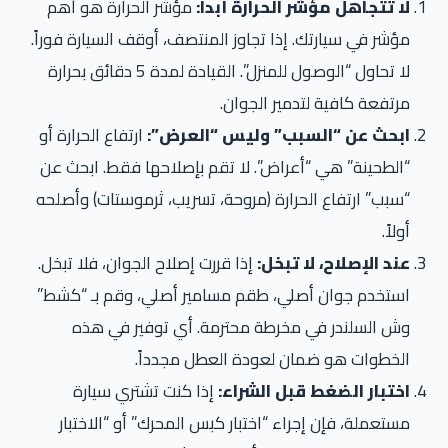
لا تتجاهل مؤشر الحرارة أبداً:
مؤشر الحرارة هو أهم
مؤشر في سيارتك. إذا تجاوز المنتصف، أوقف السيارة فوراً.
لا تحاول “الوصول للمنزل”. القيادة لمدة 5 دقائق بحرارة
مرتفعة كافية لتدمير الجوان.
ابحث عن “السبب” وليس “العرض”:
ارتفاع الحرارة أو
“الطحينة” هي “أعراض”. لا تقم بإصلاحها فقط. ابحث عن
“سبب” ارتفاع الحرارة (مروحة، تسريب، ثرموستات) وأصلحه
أولاً.
عند الإصلاح، لا تبخل:
إذا قررت إصلاح الجوان، فلا تبخل.
استخدم جوان أصلي، طقم مسامير أصلي، وقم بـ “كشط”
وش السلندر في مخرطة محترمة. أي توفير في هذه
الخطوات هو ضمان لعودة العطل مجدداً.
اختبار الضغط قبل الشراء:
إذا كنت تشتري سيارة
مستعملة، فإن إجراء “اختبار كبس المحرك” أو “الاختبار