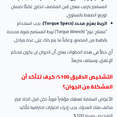
المسامير بترتيب معين (من المنتصف للخارج غالباً) لضمان
توزيع الضغط بالتساوي.
الربط بعزم محدد (Torque Specs):
يجب استخدام
“مفتاح عزم” (Torque Wrench) لربط المسامير بقوة محددة
بالظبط من المصنع، وغالباً ما يتم ذلك على عدة مراحل.
 خطأ في هذه الخطوات يعني أن الجوان لن يكون محكم
إغلاق، وسيتلف سريعاً.
التشخيص الدقيق 100%: كيف تتأكد أن
لمشكلة من الجوان؟
أعراض السابقة تعطيك مؤشراً قوياً، لكن قبل اتخاذ قرار
لف بفك المحرك، يجب إجراء اختبارات احترافية لتأكيد
تشخيص بنسبة 100%.