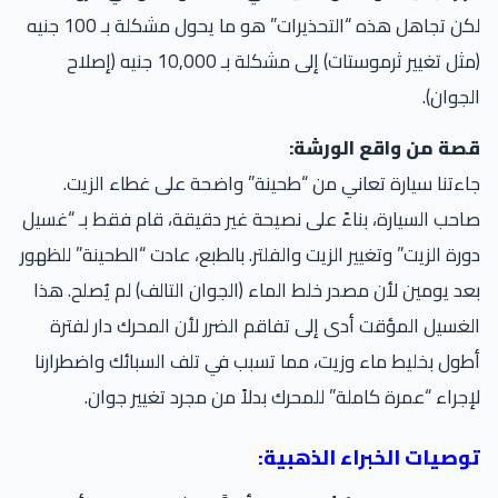
لكن تجاهل هذه “التحذيرات” هو ما يحول مشكلة بـ 100 جنيه
(مثل تغيير ثرموستات) إلى مشكلة بـ 10,000 جنيه (إصلاح
جوان).
صة من واقع الورشة:
ءتنا سيارة تعاني من “طحينة” واضحة على غطاء الزيت.
حب السيارة، بناءً على نصيحة غير دقيقة، قام فقط بـ “غسيل
رة الزيت” وتغيير الزيت والفلتر. بالطبع، عادت “الطحينة” للظهور
د يومين لأن مصدر خلط الماء (الجوان التالف) لم يُصلح. هذا
غسيل المؤقت أدى إلى تفاقم الضرر لأن المحرك دار لفترة
ول بخليط ماء وزيت، مما تسبب في تلف السبائك واضطرارنا
جراء “عمرة كاملة” للمحرك بدلاً من مجرد تغيير جوان.
وصيات الخبراء الذهبية: