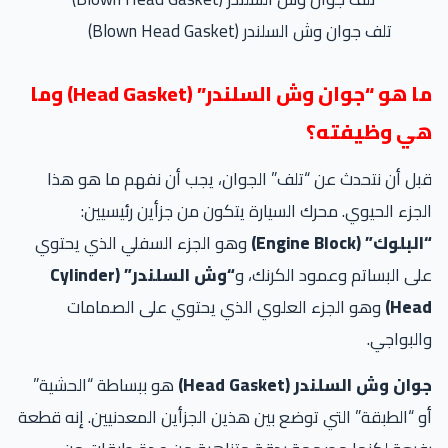
تلف جوان وش السلندر (Blown Head Gasket)
ما هو “جوان وش السلندر” (Head Gasket) وما
ي وظيفته؟
ل أن نتحدث عن “تلف” الجوان، يجب أن نفهم ما هو هذا
جزء الحيوي. محرك السيارة يتكون من جزأين رئيسيين:
بلوك” (Engine Block)
وهو الجزء السفلي الذي يحتوي
ى البساتم وعمود الكرنك، و
“وش السلندر” (Cylinder
Head
وهو الجزء العلوي الذي يحتوي على الصمامات
لبواجي.
ان وش السلندر (Head Gasket)
هو ببساطة “الحشية”
 “الطبقة” التي توضع بين هذين الجزأين المعدنيين. إنه قطعة