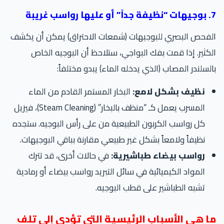
سب غريبة
فحص البصري للبوجيهات (شمعات الاحتراق) يمكن أن يكشف
كثير. إذا قمت بفك البواجي، ستلاحظ أن البوجيه الخاص
لسلندر المصاب (الذي يدخله الماء) يبدو مختلفاً:
نظيف بشكل لامع:
البخار المستمر القادم من الماء
المسرب يعمل كـ “منظف بالبخار” (Steam Cleaning)، فيزيل
كل رواسب الكربون الطبيعية من على رأس البوجيه. ستجده
نظيفاً ولامعاً بشكل غير طبيعي مقارنة بباقي البوجيهات.
رواسب بيضاء طباشيرية:
في حالات أخرى، قد تترك
المواد الكيميائية في سائل التبريد رواسب بيضاء أو رمادية
تشبه الطباشير على قطب البوجيه.
ا هي الأسباب الرئيسية التي تؤدي إلى تلف