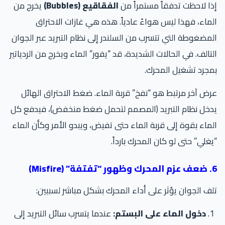
ا لاحظت تدفقاً مستمراً من
الفقاقيع (Bubbles)
يخرج من
ماء، فهذا ليس هواءً عادياً. هذه هي غازات الاحتراق
مضغوطة التي تتسرب من السلندر إلى نظام التبريد عبر الجوان
تالف. في الحالات الشديدة، قد “يفور” الماء ويخرج من الردياتير
جرد تشغيل المحرك.
ض آخر مرتبط هو “نفخ” قربة الماء. ضغط الاحتراق الهائل
خل نظام التبريد (المصمم لتحمل ضغط منخفض)، فيدفع كل
ماء بقوة إلى قربة الماء حتى تفيض، ويبدو الأمر وكأن الماء
غلي” حتى لو كان المحرك بارداً.
Misfire)
ف الجوان يؤثر على أداء المحرك بشكل مباشر لسببين:
دخول الماء على البستم:
عندما يتسرب سائل التبريد إلى