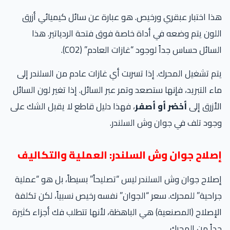
ا اختبار عبقري ورخيص. هو عبارة عن سائل كيميائي أزرق
لون يتم وضعه في أداة خاصة فوق فتحة الردياتير. هذا
سائل حساس جداً لوجود “غازات العادم” (CO2).
م تشغيل المحرك. إذا تسربت أي غازات عادم من السلندر إلى
ء التبريد، فإنها ستصعد وتمر عبر السائل. إذا تغير لون السائل
أزرق إلى
أخضر أو أصفر
، فهذا دليل قاطع لا يقبل الشك على
ود تلف في جوان وش السلندر.
صلاح جوان وش السلندر: العملية والتكاليف
لاح جوان وش السلندر ليس “تصليحاً” بسيطاً، بل هو “عملية
احية” للمحرك. سعر “الجوان” نفسه رخيص نسبياً، لكن تكلفة
إصلاح (المصنعية) هي الباهظة، لأنها تتطلب فك أجزاء كثيرة
اً من المحرك.