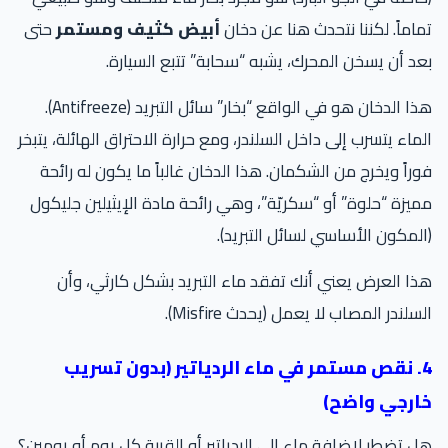
اماً. لكننا نتحدث هنا عن دخان
أبيض كثيف ومستمر
حتى
د أن يسخن المحرك، يشبه “سحابة” تتبع السيارة.
هذا الدخان هو في الواقع “بخار” سائل التبريد (Antifreeze).
ماء يتسرب إلى داخل السلندر، ومع حرارة الاحتراق الهائلة، يتبخر
راً ويخرج من الشكمان. هذا الدخان غالباً ما يكون له رائحة
يزة “حلوة” أو “سكريّة”، وهي رائحة مادة الإيثيلين جليكول
لمكون الأساسي لسائل التبريد).
ا العرض يعني أنك تفقد ماء التبريد بشكل كارثي، وأن
سلندر المصاب لا يعمل (يحدث Misfire).
4. نقص مستمر في ماء الردياتير (بدون تسريب
ارجي واضح)
 تضطر لإضافة ماء إلى الردياتير أو القربة كل يوم أو يومين؟