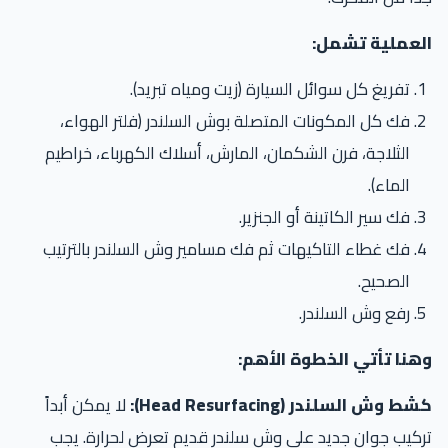
لعملية تشمل:
تفريغ كل سوائل السيارة (زيت ومياه تبريد).
فك كل المكونات المتصلة بوش السلندر (فلتر الهواء،
الثلاجة، فرن الشكمان، المارش، أسلاك الكهرباء، خراطيم
الماء).
فك سير الكاتينة أو الجنزير.
فك غطاء التاكيهات ثم فك مسامير وش السلندر بالترتيب
الصحيح.
رفع وش السلندر.
هنا تأتي الخطوة الأهم:
ط وش السلندر (Head Resurfacing):
لا يمكن أبداً
كيب جوان جديد على وش سلندر قديم تعرض لحرارة. يجب