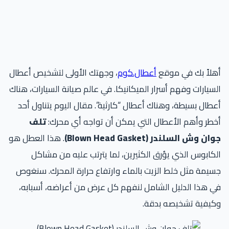
لاً بك في موقع
أعطال.كوم
، وجهتك الأولى لتشخيص أعطال
سيارات وفهم أسرار الميكانيكا. في عالم صيانة السيارات، هناك
طال بسيطة، وهناك أعطال “كارثية”. مقال اليوم يتناول أحد
طر وأهم الأعطال التي يمكن أن تواجه أي محرك:
تلف
ان وش السلندر (Blown Head Gasket)
. هذا العطل هو
كابوس الذي يؤرق الكثيرين، لما يترتب عليه من مشاكل
يمة مثل خلط الزيت بالماء وارتفاع حرارة المحرك. سنغوص
 هذا الدليل الشامل لنفهم كل عرض من أعراضه، أسبابه،
كيفية تشخيصه بدقة.