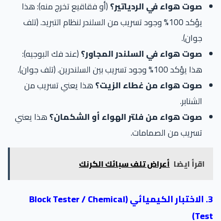
صوت هواء في الردياتير؟
(أو فقاقيع تخرج منه): هذا
يؤكد 100% وجود تسريب من السلندر لنظام التبريد. (تلف
جوان).
صوت هواء في السلندر المجاور؟
(عند فك البوجيه):
هذا يؤكد 100% وجود تسريب بين السلندرين. (تلف جوان).
صوت هواء من غطاء الزيت؟
هذا يعني تسريب من
الشنابر.
صوت هواء من فلتر الهواء أو الشكمان؟
هذا يعني
تسريب من الصمامات.
اقرأ ايضا
أعراض تلف سبائك الكرنك
3. الاختبار الكيميائي (Block Tester / Chemical
Tes