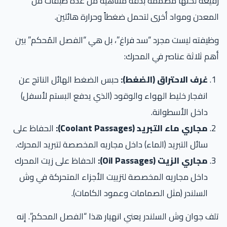
فيعة لكنها مصممة بدقة متناهية من عدة طبقات من
معدن ومواد أخرى لتحمل ضغطاً وحرارة هائلين.
يفته ليست مجرد “سد فراغ”، بل هي “الفصل المُحكم” بين
م ثلاثة عناصر في المحرك:
غرف الاحتراق (الضغط):
حبس الضغط الهائل الناتج عن
انفجار خليط الهواء والوقود (الذي يدفع البستم لأسفل)
داخل الأسطوانة.
مجاري ماء التبريد (Coolant Passages):
الحفاظ على
سائل التبريد (الماء) داخل مجاريه المخصصة لتبريد المحرك.
مجاري الزيت (Oil Passages):
الحفاظ على زيت المحرك
داخل مجاريه المخصصة لتزييت الأجزاء المتحركة في وش
السلندر (مثل الصمامات وعمود الكامات).
ف جوان وش السلندر يعني انهيار هذا “الفصل المحكم”. إنه