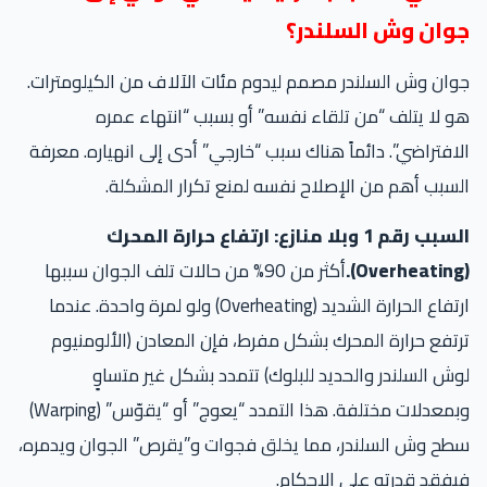
وان وش السلندر؟
ان وش السلندر مصمم ليدوم مئات الآلاف من الكيلومترات.
 لا يتلف “من تلقاء نفسه” أو بسبب “انتهاء عمره
افتراضي”. دائماً هناك سبب “خارجي” أدى إلى انهياره. معرفة
سبب أهم من الإصلاح نفسه لمنع تكرار المشكلة.
السبب رقم 1 وبلا منازع: ارتفاع حرارة المحرك
أكثر من 90% من حالات تلف الجوان سببها
ارتفاع الحرارة الشديد (Overheating) ولو لمرة واحدة. عندما
تفع حرارة المحرك بشكل مفرط، فإن المعادن (الألومنيوم
ش السلندر والحديد للبلوك) تتمدد بشكل غير متساوٍ
وبمعدلات مختلفة. هذا التمدد “يعوج” أو “يقوّس” (Warping)
ح وش السلندر، مما يخلق فجوات و”يقرص” الجوان ويدمره،
فقد قدرته على الإحكام.