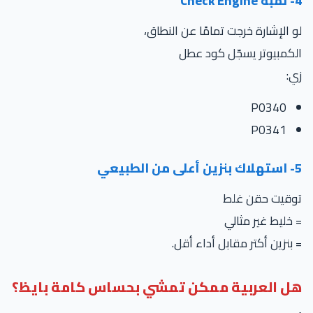
4- لمبة Check Engine
لو الإشارة خرجت تمامًا عن النطاق،
الكمبيوتر يسجّل كود عطل
زي:
P0340
P0341
5- استهلاك بنزين أعلى من الطبيعي
توقيت حقن غلط
= خليط غير مثالي
= بنزين أكتر مقابل أداء أقل.
هل العربية ممكن تمشي بحساس كامة بايظ؟