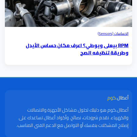
الحساسات (Sensors)
RPM بيعلى ويوطي؟ اعرف مكان حساس الأيدل
وطريقة تنظيفه الصح
أعطال
.كوم
أعطال.كوم هو دليلك لحلول مشاكل الأجهزة والاتصالات
والكهرباء. نقدم شروحات، نصائح، وأكواد أعطال تساعدك على
إصلاح المشكلات بنفسك أو التواصل مع الدعم الفني المناسب.