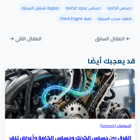
حساس الكامه
حساس عمود الكامة
صعوبة تشغيل السيارة
ضعف سحب السيارة
لمبة Check Engine
← المقال السابق
المقال التالي →
قد يعجبك أيضًا
الحساسات (Sensors)
الفرق بين حساس الكرنك وحساس الكامة وأعراض تلف