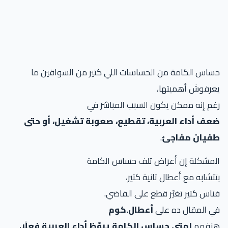
حساس الكامة من الحساسات اللي كتير من السواقين ما
يعرفوش أهميتها،
رغم إنه ممكن يكون السبب المباشر في
ضعف أداء العربية، تقطيع، صعوبة تشغيل، أو حتى
طفيان مفاجئ
.
المشكلة إن أعراض تلف حساس الكامة
بتتشابه مع أعطال تانية كتير،
فناس كتير تغيّر قطع على الفاضي.
في المقال ده على
أعطال.كوم
هنفهم
إمتى حساس الكامة يبوّظ أداء العربية فعلًا
،