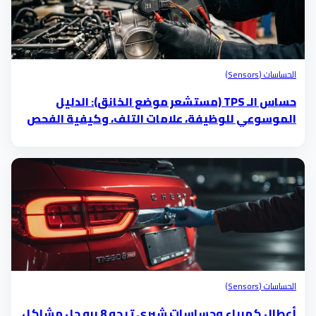
الحساسات (Sensors)
حساس الـ TPS (مستشعر موضع الخانق): الدليل
الموسوعي للوظيفة، علامات التلف، وكيفية الفحص
الحساسات (Sensors)
أعطال كهرباء وحساسات شيري تيجو 8 برو حل مشاكل