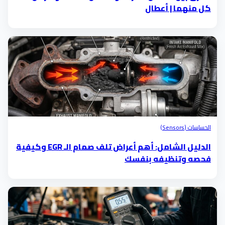
كل منهما | أعطال
الحساسات (Sensors)
الدليل الشامل: أهم أعراض تلف صمام الـ EGR وكيفية
فحصه وتنظيفه بنفسك