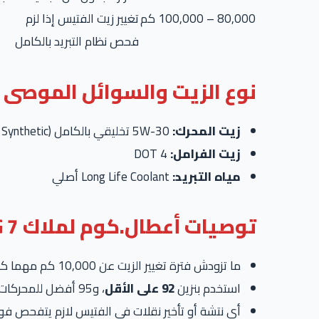
80,000 – 100,000 كم
تغيير زيت الفتيس إذا لزم
فحص نظام التبريد بالكامل
نوع الزيت والسوائل الموصى ب
زيت المحرك:
5W-30 تخليقي بالكامل (Full Synthetic)
زيت الفرامل:
DOT 4
مياه التبريد:
Long Life Coolant أصلي
توصيات أعطال.كوم لملاك MG 7
ما تزودش فترة تغيير الزيت عن 10,000 كم مهما كانت حالة الزيت.
استخدم بنزين
92 على الأقل
، و95 أفضل للمحركات التيربو.
أي نتشة أو تأخير نقلات في الفتيس لازم يتفحص فورً