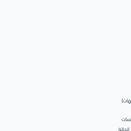
هات)
سات
الحالة