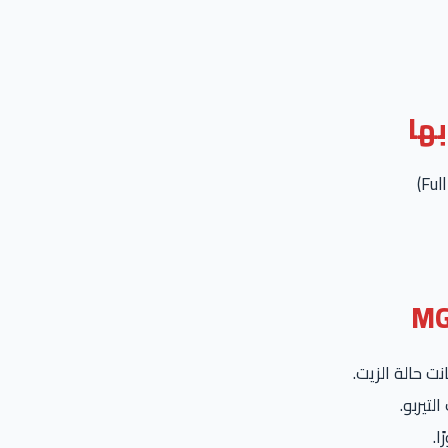
ها
ا.