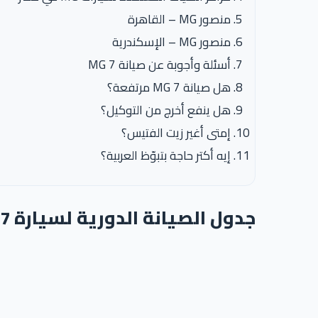
منصور MG – القاهرة
منصور MG – الإسكندرية
أسئلة وأجوبة عن صيانة MG 7
هل صيانة MG 7 مرتفعة؟
هل ينفع أخرج من التوكيل؟
إمتى أغير زيت الفتيس؟
إيه أكتر حاجة بتبوّظ العربية؟
جدول الصيانة الدورية لسيارة MG 7 في مصر – دليل شامل من أعطال.كوم