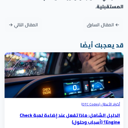
المستقبلية.
← المقال السابق
المقال التالي →
قد يعجبك أيضًا
أكواد الأعطال (DTC Codes)
الدليل الشامل: ماذا تفعل عند إضاءة لمبة Check
Engine؟ (أسباب وحلول)