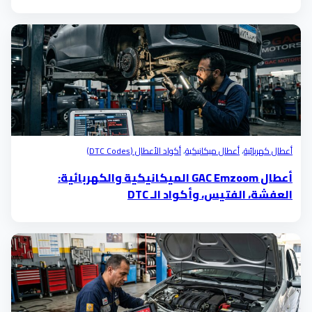
أعطال كهربائية
،
أعطال ميكانيكية
،
أكواد الأعطال (DTC Codes)
أعطال GAC Emzoom الميكانيكية والكهربائية:
العفشة، الفتيس، وأكواد الـ DTC