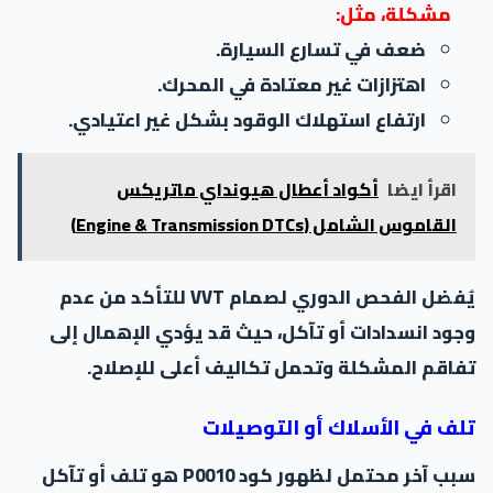
مشكلة، مثل:
ضعف في تسارع السيارة.
اهتزازات غير معتادة في المحرك.
ارتفاع استهلاك الوقود بشكل غير اعتيادي.
اقرأ ايضا
أكواد أعطال هيونداي ماتريكس
القاموس الشامل (Engine & Transmission DTCs)
يُفضل الفحص الدوري لصمام VVT للتأكد من عدم
وجود انسدادات أو تآكل، حيث قد يؤدي الإهمال إلى
تفاقم المشكلة وتحمل تكاليف أعلى للإصلاح.
تلف في الأسلاك أو التوصيلات
سبب آخر محتمل لظهور كود P0010 هو تلف أو تآكل