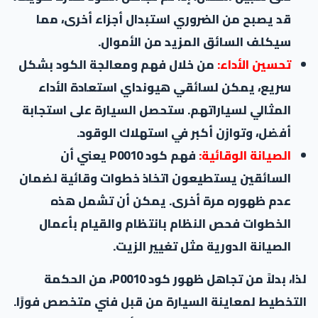
قد يصبح من الضروري استبدال أجزاء أخرى، مما
سيكلف السائق المزيد من الأموال.
تحسين الأداء:
من خلال فهم ومعالجة الكود بشكل
سريع، يمكن لسائقي هيونداي استعادة الأداء
المثالي لسياراتهم. ستحصل السيارة على استجابة
أفضل، وتوازن أكبر في استهلاك الوقود.
الصيانة الوقائية:
فهم كود P0010 يعني أن
السائقين يستطيعون اتخاذ خطوات وقائية لضمان
عدم ظهوره مرة أخرى. يمكن أن تشمل هذه
الخطوات فحص النظام بانتظام والقيام بأعمال
الصيانة الدورية مثل تغيير الزيت.
لذا، بدلاً من تجاهل ظهور كود P0010، من الحكمة
التخطيط لمعاينة السيارة من قبل فني متخصص فورًا.