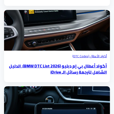
الخامس)
أكواد الأعطال (DTC Codes)
أكواد أعطال بي إم دبليو (BMW DTC List 2026): الدليل
الشامل لترجمة رسائل الـ iDrive