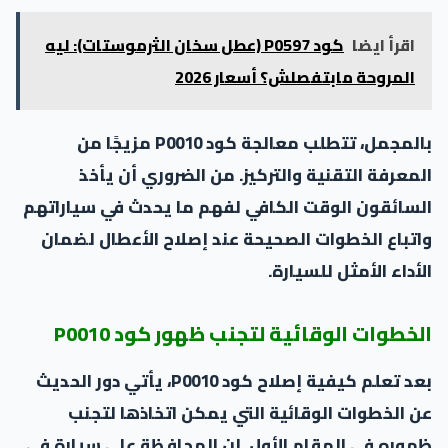
اقرأ ايضا
كود P0597 (عطل سخان الثرموستات): ليه
المروحة مابتفصلش؟ أسعار 2026
بالمجمل، تتطلب معالجة كود P0010 مزيجًا من
المعرفة التقنية والتركيز. من الضروري أن يأخذ
السائقون الوقت الكافي لفهم ما يحدث في سياراتهم
واتباع الخطوات الصحيحة عند إصلاح الأعطال لضمان
الأداء الأمثل للسيارة.
الخطوات الوقائية لتجنب ظهور كود P0010
بعد تعلم كيفية إصلاح كود P0010، يأتي دور الحديث
عن الخطوات الوقائية التي يمكن اتخاذها لتجنب
ظهوره في المقام الأول. إن المحافظة على سيارة في