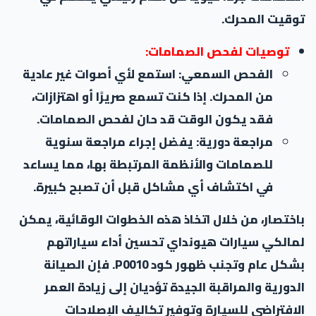
توقيت المحرك.
توصيات لفحص الصمامات:
الفحص السمعي: استمع لأي أصوات غير عادية
من المحرك. إذا كنت تسمع صريرًا أو اهتزازات،
فقد يكون الوقت قد حان لفحص الصمامات.
مراجعة دورية: يفضل إجراء مراجعة سنوية
للصمامات والأنظمة المرتبطة بها، مما يساعد
في اكتشاف أي مشاكل قبل أن تصبح كبيرة.
باختصار، من خلال اتخاذ هذه الخطوات الوقائية، يمكن
لمالكي سيارات هيونداي تحسين أداء سياراتهم
بشكل عام وتجنب ظهور كود P0010. فإن الصيانة
الدورية والمراقبة الجيدة تؤديان إلى زيادة العمر
الافتراضي للسيارة وتوفير تكاليف الإصلاحات