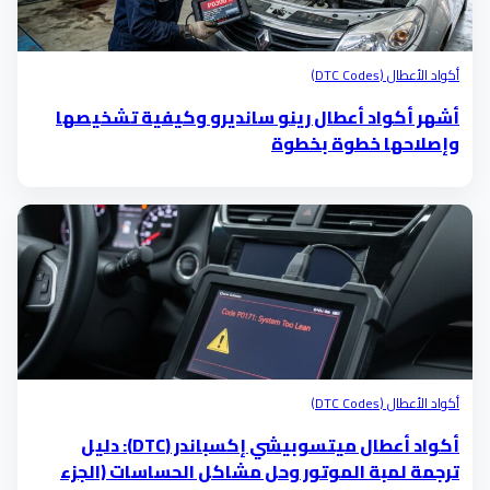
أكواد الأعطال (DTC Codes)
أشهر أكواد أعطال رينو سانديرو وكيفية تشخيصها
وإصلاحها خطوة بخطوة
أكواد الأعطال (DTC Codes)
أكواد أعطال ميتسوبيشي إكسباندر (DTC): دليل
ترجمة لمبة الموتور وحل مشاكل الحساسات (الجزء