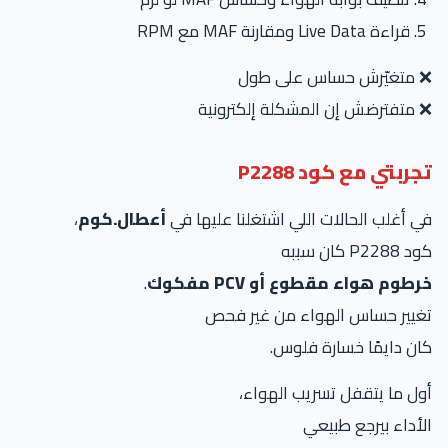
قراءة Live Data ومقارنة MAF مع RPM
 متغيّرش حساس على طول
متفترضش إن المشكلة إلكترونية
ربتي مع كود P2288
 أغلب الحالات اللي اشتغلنا عليها في
أعطال.كوم
،
P228 كان سببه
طوم هواء مقطوع أو PCV مفكوك
.
غيير حساس الهواء من غير فحص
ن دايمًا خسارة فلوس.
ل ما يتقفل تسريب الهواء،
أداء بيرجع طبيعي