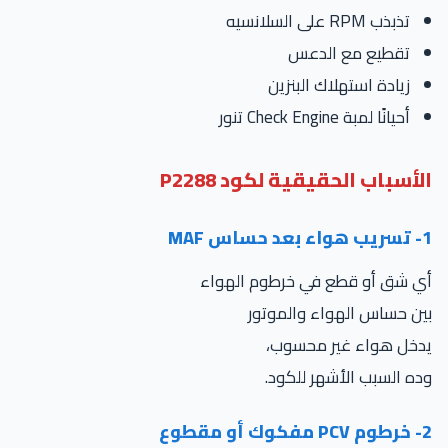
تذبذب RPM على السلانسيه
تقطيع مع الدعس
زيادة استهلاك البنزين
أحيانًا لمبة Check Engine تنور
لأسباب الحقيقية لكود P2288
س MAF
ي شق أو قطع في خرطوم الهواء
ن حساس الهواء والموتور
دخل هواء غير محسوب،
ه السبب الأشهر للكود.
مقطوع