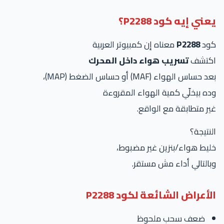
ني إيه كود P2288؟
ود
P2288
معناه إن كمبيوتر العربية
كتشف
تسريب هواء داخل المحرك
 حساس الهواء (MAF) أو حساس الضغط (MAP)،
ه بيخلّي كمية الهواء المقروءة
ر متطابقة مع الواقع.
نتيجة؟
يط هواء/بنزين غير مضبوط،
التالي أداء مش مستقر.
أعراض الشائعة لكود P2288
ضعف سحب ملحوظ