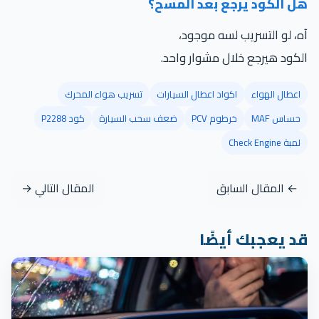
ل الكود يرجع بعد المسح؟
، لو التسريب لسه موجود،
كود هيرجع خلال مشوار واحد.
اعطال الهواء
اكواد اعطال السيارات
تسريب هواء المحرك
حساس MAF
خرطوم PCV
ضعف سحب السيارة
كود P2288
لمبة Check Engine
← المقال السابق
المقال التالي →
د يعجبك أيضًا