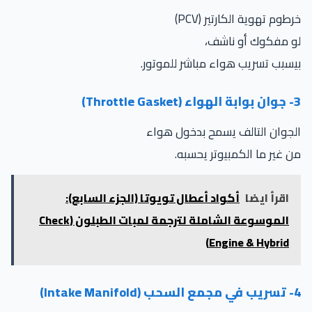
طوم تهوية الكارتير (PCV)
و مفكوك أو ناشف،
سبب تسريب هواء مباشر للموتور.
Thrott)
جوان التالف يسمح بدخول هواء
 غير ما الكمبيوتر يحسبه.
اقرأ ايضا
أكواد أعطال تويوتا (الجزء السابع):
الموسوعة الشاملة لترجمة لمبات الطبلون (Check
Engine & Hybrid)
Intake )