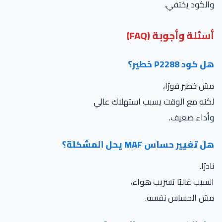
لكود يختفي.
ئلة وأجوبة (FAQ)
كود P2288 خطير؟
 خطير فورًا،
نه مع الوقت يسبب استهلاك عالي
أداء ضعيف.
 تغيير حساس MAF يحل المشكلة؟
درًا.
سبب غالبًا تسريب هواء،
ش الحساس نفسه.