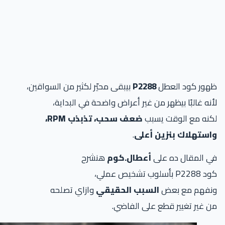
هور كود العطل
P2288
بيبقى محيّر لكثير من السواقين،
نه غالبًا بيظهر من غير أعراض واضحة في البداية،
كنه مع الوقت يسبب
ضعف سحب، تذبذب RPM،
استهلاك بنزين أعلى
.
ي المقال ده على
أعطال.كوم
هنشرح
P2 بأسلوب تشخيص عملي،
نفهم مع بعض
السبب الحقيقي
وازاي تصلحه
 غير تغيير قطع على الفاضي.