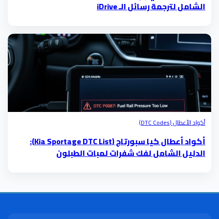
الشامل لترجمة رسائل الـ iDrive
أكواد الأعطال (DTC Codes)
أكواد أعطال كيا سبورتاج (Kia Sportage DTC List):
الدليل الشامل لفك شفرات لمبات الطبلون