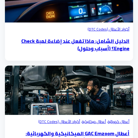
أكواد الأعطال (DTC Codes)
الدليل الشامل: ماذا تفعل عند إضاءة لمبة Check
Engine؟ (أسباب وحلول)
أعطال كهربائية
،
أعطال ميكانيكية
،
أكواد الأعطال (DTC Codes)
أعطال GAC Emzoom الميكانيكية والكهربائية: