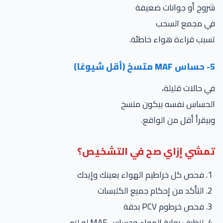
روخ أو جوانات ضعيفة
ي مجمع السحب
بب قراءة هواء خاطئة.
وعًا)
 حالات قليلة،
لحساس نفسه بيكون متسخ
يقرأ أقل من الواقع.
مشي إزاي صح في التشخيص؟
فحص كل خراطيم الهواء بعينك وإيدك
التأكد من إحكام جميع الكلبسات
فحص خرطوم PCV بدقة
تنظيف بوابة الهواء وحساس MAF لو لزم