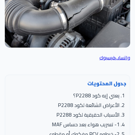
اتساب
فيسبوك
جدول المحتويات
يعني إيه كود P2288؟
الأعراض الشائعة لكود P2288
الأسباب الحقيقية لكود P2288
1- تسريب هواء بعد حساس MAF
2- خرطوم PCV مفكوك أو مقطوع