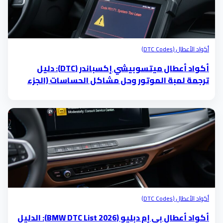
أكواد الأعطال (DTC Codes)
أكواد أعطال ميتسوبيشي إكسباندر (DTC): دليل
ترجمة لمبة الموتور وحل مشاكل الحساسات (الجزء
الخامس)
أكواد الأعطال (DTC Codes)
أكواد أعطال بي إم دبليو (BMW DTC List 2026): الدليل