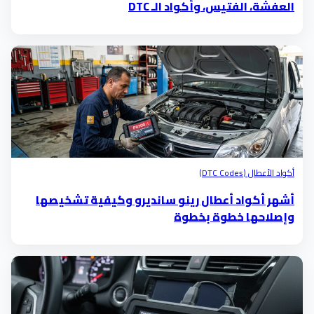
العفشة، الفتيس، وأكواد الـ DTC
أكواد الأعطال (DTC Codes)
أشهر أكواد أعطال رينو سانديرو وكيفية تشخيصها
وإصلاحها خطوة بخطوة