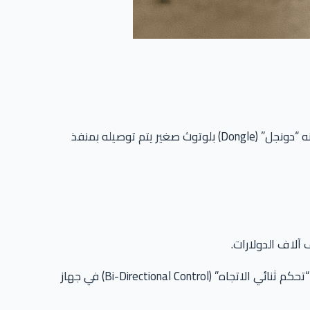
جهاز Thinkdiag 2 (من شركة Thinkcar، وهي شركة شقيقة لـ Launch) هو ليس مجرد “قارئ أكواد” (Code Reader) بسيط. إنه “دونجل” (Dongle) بلوتوث صغير يتم توصيله بمنفذ
إنه مصمم للهواة الجادين، الورش الصغيرة، والفنيين المتنقلين الذين يحتاجون إلى “وظائف متقدمة” (Special Functions) و “تحكم ثنائي الاتجاه” (Bi-Directional Control) في جهاز