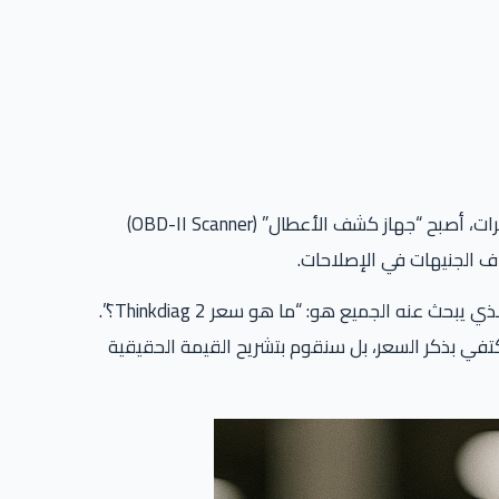
، دليلك الشامل لاحتراف تشخيص أعطال السيارات. في عصر السيارات الحديثة المليئة بالكمبيوترات، أصبح “جهاز كشف الأعطال” (OBD-II Scanner)
بقوة. لكن السؤال الذي يبحث عنه الجميع هو: “ما هو سعر Thinkdiag 2؟”.
تفي بذكر السعر، بل سنقوم بتشريح القيمة الحقيقية