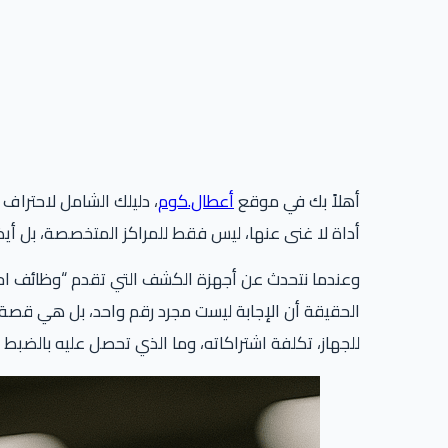
أهلاً بك في موقع
أعطال.كوم
أداة لا غنى عنها، ليس فقط للمراكز المتخصصة، بل أيضاً للهواة المحترفين (DIYers) الذين يريدون فهم سيار
وعندما نتحدث عن أجهزة الكشف التي تقدم “وظائف احت
الحقيقة أن الإجابة ليست مجرد رقم واحد، بل هي قصة “
للجهاز، تكلفة اشتراكاته، وما الذي تحصل عليه بالضبط 