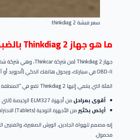
سعر فيشة thinkdiag 2
ما هو جهاز Thinkdiag 2 بالضبط؟
OBD-II في سيارتك، ويحول هاتفك الذكي (أندرويد أو آيفون) إلى جهاز تشخيص احترافي جبار.
الفئة التي ينتمي إليها Thinkdiag 2 تقع في “المنطقة الوسطى” المثالية:
أقوى بمراحل
من أجهزة ELM327 الرخيصة (التي تقرأ أكواد المحرك فقط).
أرخص بكثير
من الأجهزة اللوحية (Tablets) الاحترافية الكاملة (مثل أجهزة Autel Ultra أو Launch X431 Pro) التي تكلف آلاف الدولارات.
محمول.