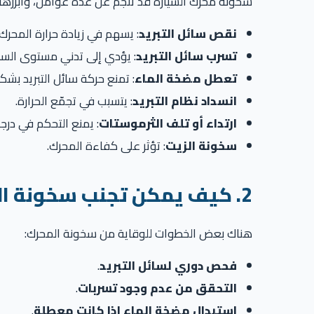
سخونة محرك السيارة قد تنجم عن عدة عوامل، وأبرزها:
نقص سائل التبريد
: يسهم في زيادة حرارة المحرك.
تسرب سائل التبريد
: يؤدي إلى تدني مستوى السا
تعطل مضخة الماء
: تمنع حركة سائل التبريد بش
انسداد نظام التبريد
: يتسبب في تجمّع الحرارة.
ارتداء أو تلف الثرموستات
: يمنع التحكم في درجة 
سخونة الزيت
: تؤثر على كفاءة المحرك.
2. كيف يمكن تجنب سخونة المحرك؟
هناك بعض الخطوات للوقاية من سخونة المحرك:
فحص دوري لسائل التبريد
.
التحقق من عدم وجود تسربات
.
استبدال مضخة الماء إذا كانت معطلة
.