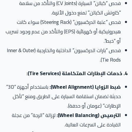
فحص “كبالن” السيارة (CV Joints) والتأكد من سلامة
“كاوتش الكبالن” لمنع دخول الأتربة.
فحص “علبة الدركسيون” (Steering Rack) سواء كانت
هيدروليكية أو كهربائية (EPS) والتأكد من عدم وجود تسريب
أو “خبط”.
فحص “بارات الدركسيون” الداخلية والخارجية (Inner & Outer
Tie Rods).
Ti):
ضبط الزوايا (Wheel Alignment):
باستخدام أجهزة “3D”
حديثة لضمان استقامة السيارة على الطريق ومنع “تآكل
الإطارات” (عومان أو حدفة).
الترصيص (Wheel Balancing):
لإزالة “الرجة” من عجلة
القيادة على السرعات العالية.