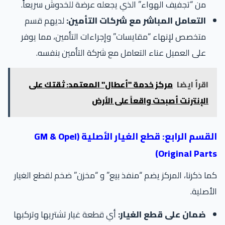
من “تجفيف الهواء” الذي يجعله عرضة للخدوش سريعاً.
التعامل المباشر مع شركات التأمين:
لديهم قسم
متخصص لإنهاء “مقايسات” وإجراءات التأمين، مما يوفر
على العميل عناء التعامل مع شركة التأمين بنفسه.
اقرأ ايضا
مركز خدمة "أعطال" المعتمد: ثقتك على
الإنترنت أصبحت واقعاً على الأرض
القسم الرابع: قطع الغيار الأصلية (GM & Opel
Original Part
ا ذكرنا، المركز يضم “منفذ بيع” و “مخزن” ضخم لقطع الغيار
أصلية.
ضمان على قطع الغيار:
أي قطعة غيار تشتريها وتركبها