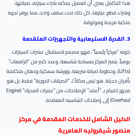
ا التكامل يعني أن العميل يمكنه شراء سيارته، صيانتها،
راء قطع غيارها، كل ذلك تحت سقف واحد، مما يوفر تجربة
كية مريحة وموثوقة.
المتقدمة
نه “مركزاً رئيسياً”، فهو مصمم لاستقبال عشرات السيارات
مياً. يتميز المركز بمساحة شاسعة، وعدد كبير من “الرافعات”
(Lifts)، وخطوط صيانة سريعة، وورشة سمكرة ودهان متكاملة
فران حديثة. هو ليس مكاناً لـ “الصيانات الدورية” فقط، بل هو
مجهز للقيام بـ “أعقد” الإصلاحات، من “عمرات المحرك” (Engine
Ove) إلى إصلاحات الشاسيه المعقدة.
لدليل الشامل للخدمات المقدمة في مركز
نصور شيفروليه العامرية