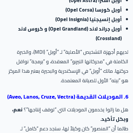
أوبل أسترا (Opel Astra)
أوبل كورسا (Opel Corsa)
أوبل إنسيجنيا (Opel Insignia)
أوبل جراند لاند (Opel Grandland) و كروس لاند
(Crossland)
لديهم أجهزة التشخيص “الأصلية” لـ “أوبل” (MDI)، والخبرة
كاملة في “محركاتها التيربو” المعقدة، و “برمجة” نواقل
كتها. مالك “أوبل” في الإسكندرية والبحيرة يعتبر هذا المركز
 “بيته” الأول للصيانة المعتمدة.
Aveo, La)
 ما زالوا يخدمون الموديلات التي “توقف إنتاجها”؟
نعم،
بكل تأكيد.
لما أن “المنصور” كان وكيلاً لها، ستجد دعم “كامل” لـ