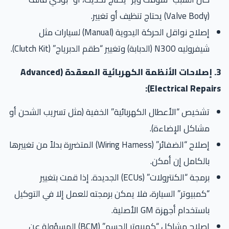
(Valve Body) يحتاج تنظيف أو تغيير.
إصلاح نواقل الحركة اليدوية (Manual) لسيارات مثل
شيفروليه N300 (الدبابة) وتغيير “طقم الدبرياج” (Clutch Kit).
3. إصلاحات الأنظمة الكهربائية المعقدة (Advanced
Electrical Repairs
تشخيص “الأعطال الكهربائية” الخفية (مثل تسريب الشحن أو
مشاكل الإضاءة).
إصلاح “الضفائر” (Wiring Harness) المتضررة بدلاً من تغييرها
بالكامل إن أمكن.
برمجة “الكنترولات” (ECUs) الجديدة. إذا قمت بتغيير
“كمبيوتر” السيارة، فلا يمكن برمجته للعمل إلا في التوكيل
باستخدام أجهزة GM الأصلية.
إصلاح مشاكل “كمبيوتر الجسم” (BCM) المسؤولة عن