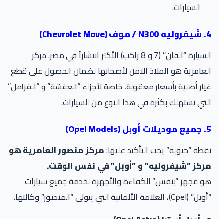
السيارات.
Chevro)
السيارة “الفان” (7 و 8 راكب) الأكثر انتشاراً في مصر. مركز
عامرية هو الملاذ الآمن لأصحابها لضمان الحصول على قطع
ار أصلية بأسعار معقولة، خاصة لأجزاء “العفشة” و “الفرامل”
تي تستهلك بكثرة في هذا النوع من السيارات.
Opel )
طة “حيوية” يجب التأكيد عليها:
مركز منصور العامرية هو
ركز “شيفروليه” و “أوبل” في نفس الوقت.
 مجهز “بنفس” الكفاءة والأجهزة لخدمة جميع سيارات
Op)، العلامة الألمانية التي يتولى “المنصور” وكالتها.