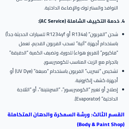
النوافذ والسنتر لوك والإضاءة الداخلية.
AC):
شحن “الفريون” (R134a أو R1234yf للسيارات الحديثة جداً)
باستخدام أجهزة “آلية” تسحب الفريون القديم، تعمل
“فاكيوم” (تفريغ هواء) للدورة، وتضيف الكمية “الدقيقة”
بالجرام مع الزيت المناسب للكومبريسور.
تشخيص “تسريب” الفريون باستخدام “صبغة” (UV Dye) أو
أجهزة كشف إلكترونية.
إصلاح أو تغيير “الكومبريسور”، “السربنتينة”، أو “الثلاجة
الداخلية” (Evaporator).
لقسم الثالث: ورشة السمكرة والدهان المتكاملة