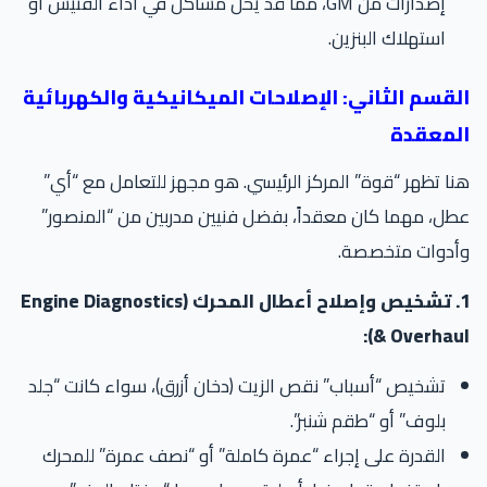
إصدارات من GM، مما قد يحل مشاكل في أداء الفتيس أو
استهلاك البنزين.
لقسم الثاني: الإصلاحات الميكانيكية والكهربائية
لمعقدة
ا تظهر “قوة” المركز الرئيسي. هو مجهز للتعامل مع “أي”
ل، مهما كان معقداً، بفضل فنيين مدربين من “المنصور”
أدوات متخصصة.
1. تشخيص وإصلاح أعطال المحرك (Engine Diagnostics
& Overhaul
تشخيص “أسباب” نقص الزيت (دخان أزرق)، سواء كانت “جلد
بلوف” أو “طقم شنبر”.
القدرة على إجراء “عمرة كاملة” أو “نصف عمرة” للمحرك