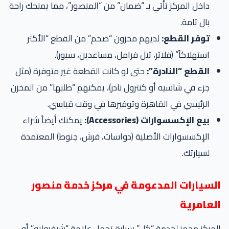
داخل المركز تأتي بـ “ضمان” من “المنصور”، مما يمنحك راحة
بال تامة.
توفر القطع:
لديهم مخزون “ضخم” من القطع “الأكثر
استهلاكاً” (فلاتر، تيل فرامل، مساعدين، سيور).
القطع “النادرة”:
حتى لو كانت القطعة غير متوفرة (مثل
جزء في شاسيه أو كنترول نادر)، يمكنهم “طلبها” من المخزن
الرئيسي في القاهرة وتوفيرها في وقت قياسي.
بيع الإكسسوارات (Accessories):
يمكنك أيضاً شراء
الإكسسوارات الأصلية (دواسات، فرش، جنوط) المعتمدة
لسيارتك.
لسيارات المدعومة في مركز خدمة منصور
لعامرية
مركز مجهز لخدمة “كل” سيارة تحمل علامة “شيفروليه” أو