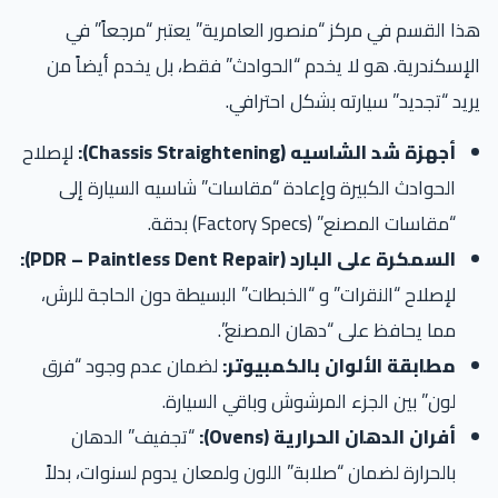
ا القسم في مركز “منصور العامرية” يعتبر “مرجعاً” في
إسكندرية. هو لا يخدم “الحوادث” فقط، بل يخدم أيضاً من
يد “تجديد” سيارته بشكل احترافي.
أجهزة شد الشاسيه (Chassis Straightening):
لإصلاح
الحوادث الكبيرة وإعادة “مقاسات” شاسيه السيارة إلى
“مقاسات المصنع” (Factory Specs) بدقة.
السمكرة على البارد (PDR – Paintless Dent Repair):
لإصلاح “النقرات” و “الخبطات” البسيطة دون الحاجة للرش،
مما يحافظ على “دهان المصنع”.
مطابقة الألوان بالكمبيوتر:
لضمان عدم وجود “فرق
لون” بين الجزء المرشوش وباقي السيارة.
أفران الدهان الحرارية (Ovens):
“تجفيف” الدهان
بالحرارة لضمان “صلابة” اللون ولمعان يدوم لسنوات، بدلاً