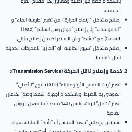
باستخدام قطع غيار أصلية ومعايير ربط “مفتاح العزم”
الدقيقة.
إصلاح مشاكل “ارتفاع الحرارة”، من تغيير “طرمبة الماء” و
“الثرموستات” إلى إصلاح “جوان وش السلندر” (Head
Gasket) مع “كشط” وش السلندر لضمان إصلاح مثالي.
إصلاح مشاكل “سيور الكاتينة” أو “الجنزير” للمحركات الحديثة
(مثل كابتيفا).
Tra):
تغيير “زيت الفتيس الأوتوماتيك” (ATF) بالنوع “الأصلي”
الموصى به بالضبط، وباستخدام أجهزة “شفط وضخ” لضمان
تغيير “كامل” للزيت، وليس 40% فقط كما تفعل الورش
العادية.
تشخيص وإصلاح “نتعة” الفتيس أو “تأخير” النقلات، سواء
كان السبب “سوفت وير” يحتاج تحديث، أو “بودي فالف”