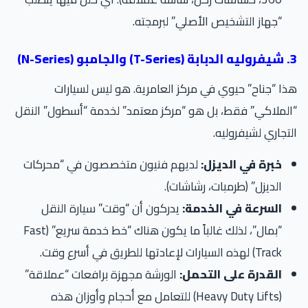
“جهاز التشخيص الأصلي” لبرمجته.
(N-Series)
ا “جناح” حيوي في مركز العامرية. هو ليس لسيارات
لملاكي” فقط، بل هو “مركز معتمد” لخدمة “أسطول” النقل
تجاري لشيفروليه.
خبرة في الديزل:
لديهم فنيون متخصصون في “محركات
الديزل” (طرمبات، رشاشات).
السرعة في الخدمة:
يدركون أن “وقت” سيارة النقل
“بمال”، لذلك غالباً ما يكون هناك “خط خدمة سريع” (Fast
Track) لهذه السيارات لإعادتها للطريق في أسرع وقت.
القدرة على التحمل:
الورشة مجهزة برافعات “عملاقة”
(Heavy Duty Lifts) للتعامل مع أحجام وأوزان هذه