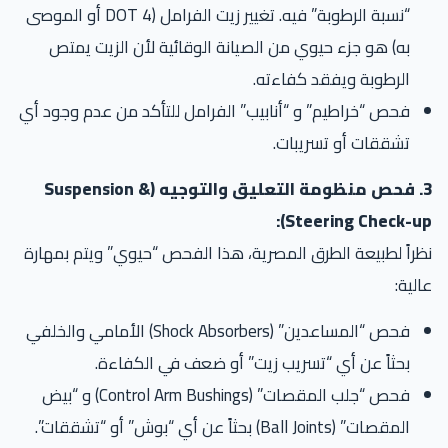
“نسبة الرطوبة” فيه. تغيير زيت الفرامل (DOT 4 أو الموصى
به) هو جزء حيوي من الصيانة الوقائية لأن الزيت يمتص
الرطوبة ويفقد كفاءته.
فحص “خراطيم” و “أنابيب” الفرامل للتأكد من عدم وجود أي
تشققات أو تسريبات.
3. فحص منظومة التعليق والتوجيه (Suspension &
Steering Check-up
راً لطبيعة الطرق المصرية، هذا الفحص “حيوي” ويتم بمهارة
لية:
فحص “المساعدين” (Shock Absorbers) الأمامي والخلفي
بحثاً عن أي “تسريب زيت” أو ضعف في الكفاءة.
فحص “جلب المقصات” (Control Arm Bushings) و “بيض
المقصات” (Ball Joints) بحثاً عن أي “بوش” أو “تشققات”.