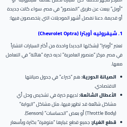
وبل” بيعت عن طريق “المنصور” في مصر، سواء كانت جديدة
 قديمة. دعنا نفصل أشهر الموديلات التي يتخصصون فيها:
Chevro)
تبر “أوبترا” (بشكلها الجديد) واحدة من أكثر السيارات انتشاراً
 مصر. مركز “منصور العامرية” لديه خبرة “هائلة” في التعامل
عها.
الصيانة الدورية:
هم “خبراء” في جدول صيانتها
الاقتصادي.
الأعطال الشائعة:
لديهم خبرة في تشخيص وحل أي
مشاكل شائعة قد تظهر فيها، مثل مشاكل “البوابة”
(Throttle Body) أو بعض “الحساسات” (Sensors).
قطع الغيار:
جميع قطع غيارها “متوفرة” بكثرة وبأسعار