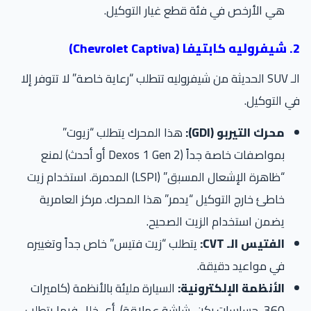
هي الأرخص في فئة قطع غيار التوكيل.
Chevro)
الـ SUV الحديثة من شيفروليه تتطلب “رعاية خاصة” لا تتوفر إلا
 التوكيل.
محرك التيربو (GDI):
هذا المحرك يتطلب “زيوت”
بمواصفات خاصة جداً (Dexos 1 Gen 2 أو أحدث) لمنع
“ظاهرة الإشعال المسبق” (LSPI) المدمرة. استخدام زيت
خاطئ خارج التوكيل “يدمر” هذا المحرك. مركز العامرية
يضمن استخدام الزيت الصحيح.
الفتيس الـ CVT:
يتطلب “زيت فتيس” خاص جداً وتغييره
في مواعيد دقيقة.
الأنظمة الإلكترونية:
السيارة مليئة بالأنظمة (كاميرات
360، حساسات ركن، شاشة عملاقة). أي خلل فيها يتطلب