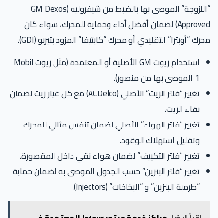
“اللزوجة” الموصى بها بالضبط من شيفروليه (GM Dexos
Approved) لضمان أفضل أداء وحماية للمحرك، سواء كان
رك “أوبترا” التقليدي أو محرك “كابتيفا” المزود بتيربو (GDI).
استخدام زيوت GM الأصلية أو المعتمدة (مثل زيوت Mobil
1 الموصى بها من منصور).
تغيير “فلتر الزيت” الأصلي (ACDelco) مع كل غيار زيت لضمان
نقاء الزيت.
تغيير “فلتر الهواء” الأصلي لضمان تنفس مثالي للمحرك
وتقليل استهلاك الوقود.
تغيير “فلتر التكييف” لضمان هواء نقي داخل المقصورة.
تغيير “فلتر البنزين” حسب الجدول الموصى به لضمان حماية
“طرمبة البنزين” و “البخاخات” (Injectors).
اقرأ ايضا
مراكز خدمة جيتور Jetour المعتمدة في