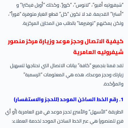
يفروليه أفيو”، “لانوس”، “كروز”. وكذلك “أوبل فيكترا” و
سترا” القديمة. قد لا تكون “كل” قطع الغيار متوفرة “فوراً”،
كن يمكنهم “توفيرها” بالطلب من المخازن المركزية.
يفية الاتصال وحجز موعد وزيارة مركز منصور
يفروليه العامرية
د قمنا بتجميع “كافة” بيانات الاتصال التي تحتاجها لتسهيل
ارتك وحجز موعدك. هذه هي المعلومات “الرسمية”
لمؤكدة.
استفسار)
طريقة “الأسهل” والأسرع لحجز موعد في فرع العامرية (أو أي
ع للمنصور) هي عبر الخط الساخن الموحد لخدمة العملاء: