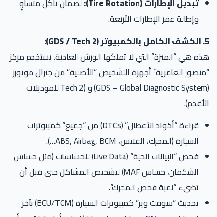
تبديل الإطارات (Tire Rotation):
لضمان تآكل متساوٍ
وإطالة عمر الإطارات الأربعة.
GD):
ه هي “الميزة” التي لا تملكها الورش العادية. يستخدم مركز
نصور العامرية” أجهزة التشخيص “الأصلية” من جنرال موتورز
(GDS – Global Diagnostic System) و (Tech 2 للموديلات
أقدم).
قراءة “أكواد الأعطال” (DTCs) من “جميع” كمبيوترات
السيارة (المحرك، الفتيس، ABS, Airbag, BCM…).
فحص “البيانات الحية” (Live Data) للحساسات (مثل حساس
الشكمان، حساس MAF) لتشخيص المشاكل حتى قبل أن
تضيء “لمبة فحص المحرك”.
تحديث “سوفت وير” كمبيوترات السيارة (ECU/TCM) بآخر