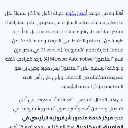
لاً بك في موقع
أعطال.كوم
، دليلك الأول والأكثر شمولاً لكل
 يتعلق بخدمات صيانة السيارات في مصر. في عالم السيارات، لا
تصر الملكية على شراء سيارة جديدة فحسب، بل تبدأ رحلة
يلة من الصيانة والحفاظ على الجودة. وعندما نتحدث عن
علامات تجارية بحجم “شيفروليه” (Chevrolet) في مصر، فإن
اسم “المنصور” (Al Mansour Automotive) يتردد كمرادف للثقة
لوكالة الرسمية. لكن “المنصور” ليس مجرد وكيل، بل هو
ظومة متكاملة من الخدمات، ويأتي على رأس هذه
منظومة مراكز الخدمة الرئيسية.
ي هذا المقال المرجعي “العملاق”، سنغوص في أدق
اصيل واحد من أهم وأكبر حصون “منصور شيفروليه” في
صر:
مركز خدمة منصور شيفروليه الرئيسي في
لعامرية، الإسكندرية
. هذا المركز ليس مجرد “ورشة” أخرى