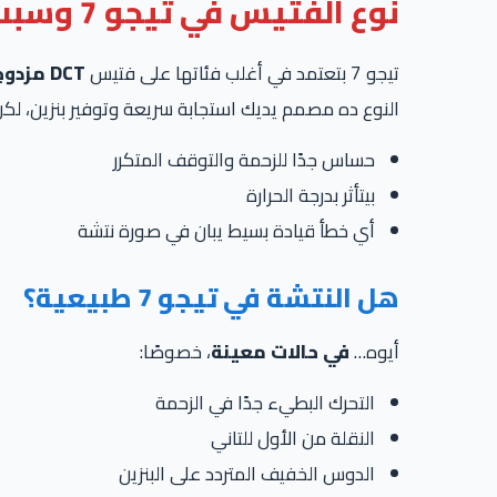
نوع الفتيس في تيجو 7 وسبب ظهور النتشة
تيجو 7 بتعتمد في أغلب فئاتها على فتيس
DCT مزدوج القابض
النوع ده مصمم يديك استجابة سريعة وتوفير بنزين، لكن
حساس جدًا للزحمة والتوقف المتكرر
بيتأثر بدرجة الحرارة
أي خطأ قيادة بسيط يبان في صورة نتشة
هل النتشة في تيجو 7 طبيعية؟
أيوه…
في حالات معينة
، خصوصًا:
التحرك البطيء جدًا في الزحمة
النقلة من الأول للتاني
الدوس الخفيف المتردد على البنزين