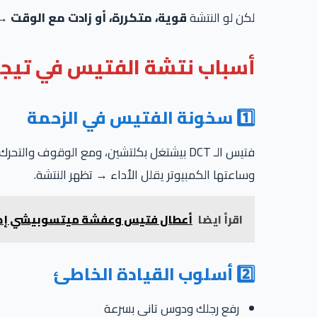
لكن لو النتشة
قوية، متكررة، أو زادت مع الوقت
→ 
أسباب نتشة الفتيس في تيجو 
1️⃣ سخونة الفتيس في الزحمة
فتيس الـ DCT بيشتغل بكلتشين، ومع الوقوف والتحرك المستمر بيسخن،
وساعتها الكمبيوتر يقلل الأداء → تظهر النتشة.
اقرأ ايضا
أعطال فتيس وعفشة ميتسوبيشي إكسباندر: الفرق بين الأوت
2️⃣ أسلوب القيادة الخاطئ
رفع رجلك ودوس تاني بسرعة