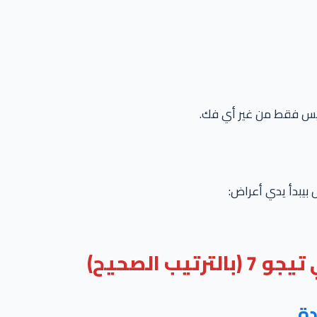
تيس فقط من غير أي فك.
 بيبدأ يدي أعراض:
ب الصحيح)
دة