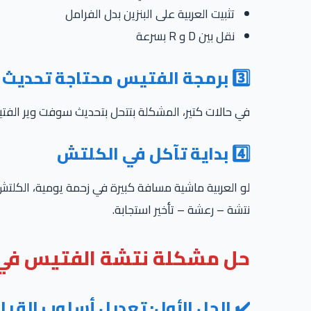
تثبيت العربية على البنزين بدل الفرامل
نقل بين D و R بسرعة
3️⃣ برمجة الفتيس محتاجة تحديث
في حالات كتير، المشكلة بتتحل بتحديث سوفت وير الف
4️⃣ بداية تآكل في الكلتش
لو العربية ماشية مسافة كبيرة في زحمة يومية، الكلتش
نتشة – رعشة – تأخير استجابة.
حل مشكلة نتشة الفتيس في تيجو 7 (بالترتي
✔️ الحل الأول: تعديل أسلوب القيا