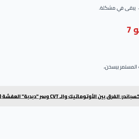
يبقى في مشكلة.
7
وماتيك والـ CVT وسر "دبدبة" العفشة (الجزء الثاني)