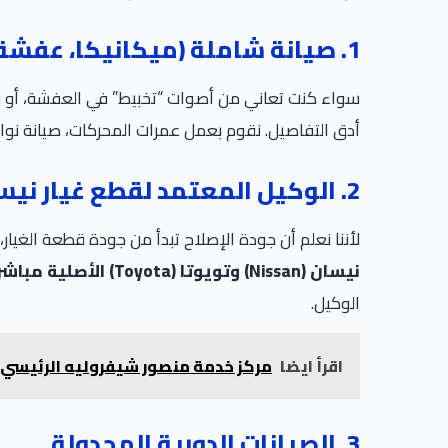
1. صيانة شاملة (ميكانيكا، عفشة، وكهرباء)
سواء كنت تعاني من أصوات “تخبيط” في العفشة، أو ر
أدق التفاصيل. نقوم بعمل عمرات المحركات، صيانة نواق
2. الوكيل المعتمد لقطع غيار نيسان وتويوتا (Genuine Parts)
لأننا نعلم أن جودة الإصلاح تبدأ من جودة قطعة الغيار
نيسان (Nissan) وتويوتا (Toyota) الأصلية مباشرة من التوكيل.
الوكيل.
اقرأ ايضا
مركز خدمة منصور شيفروليه الرئيسي ف
3. الصيانات الدورية المجدولة