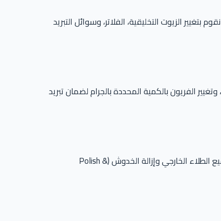
 كم وغيرها) المطابقة لكتالوج المصنع. نقوم بتغيير الزيوت التخليقية، الفلاتر، وسوائل التبريد
يير الفريون بالكمية المحددة بالجرام لضمان تبريد
عنايتنا بسيارتك لا تقتصر على الميكانيكا. يضم المركز قسماً خاصاً بالـ Car Care يشمل الغسيل الكيماوي العميق للكابينة، تلميع الطلاء الخارجي وإزالة الخدوش (Polish &