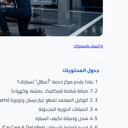
واتساب
فيسبوك
جدول المحتويات
ماذا يقدم مركز خدمة “أعطال” لسيارتك؟
1. صيانة شاملة (ميكانيكا، عفشة، وكهرباء)
2. الوكيل المعتمد لقطع غيار نيسان وتويوتا (Genuine Parts)
3. الصيانات الدورية المجدولة
4. شحن وصيانة تكييف السيارة
5. قسم العناية بالسيارات (Car Care & Detailing)