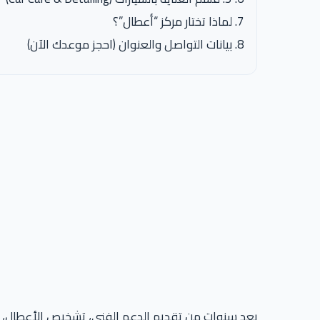
لماذا تختار مركز “أعطال”؟
بيانات التواصل والعنوان (احجز موعدك الآن)
بعد سنوات من تقديم الدعم الفني، تشخيص الأعطال، وال