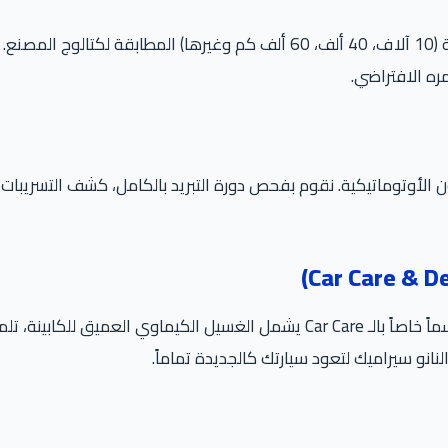
لا تنتظر حتى تعطل سيارتك! نقدم برامج الصيانات الدورية (10 آلاف، 40 ألف، 60 ألف
ه الافتراضي.
وتوماتيكية. نقوم بفحص دورة التبريد بالكامل، كشف التسريبات، وتغ