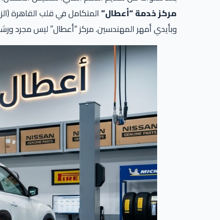
مركز خدمة “أعطال”
المتكامل في قلب القاهرة (الزم
وبأيدي أمهر المهندسين. مركز “أعطال” ليس مجرد ورشة صيانة؛ بل هو صر