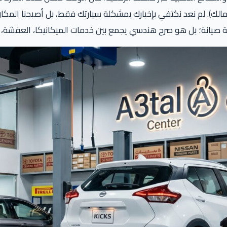
الك). لم نعد نكتفي بإخبارك بمشكلة سيارتك فقط، بل أصبحنا المكان 
ح هندسي يجمع بين خدمات الميكانيكا، العفشة، الكهرباء، والـ Car Care، ليكون الملا