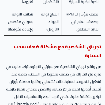
ناحية أرضية السيارة
(الشكمان)
تغييرها
تذبذب مؤشر الـ RPM
اتساخ بوابة
تنظيف البوابة
وضعف العزم في
الهواء
بسبراي مخصص
بداية الانطلاق
(الثروتل)
وإعادة تكويدها
تجربتي الشخصية مع مشكلة ضعف سحب
السيارة
من واقع تجربتي الشخصية مع سيارتي الأوتوماتيك، عانيت في
فترة من الفترات من ضعف ملحوظ في السحب، خاصة عند
تشغيل التكييف. السيارة كانت تشعرني وكأنها محملة بأوزان
ثقيلة. أخذتها لعدة مراكز صيانة، والبعض نصحني بتغيير طرمبة
البنزين بتكلفة عالية. لكنني قررت البدء بالأساسيات الأقل
تكلفة. قمت بفك وتنظيف بوابة الهواء (Throttle Body) التي