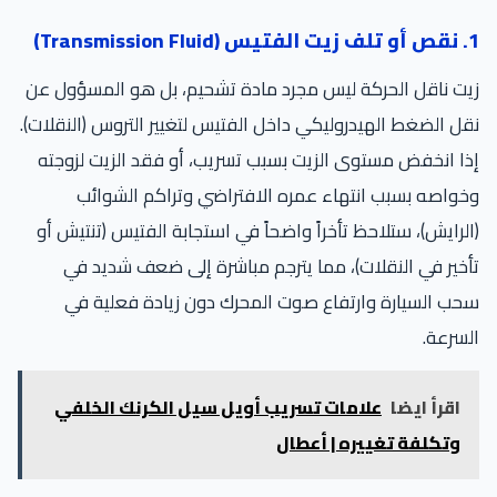
1. نقص أو تلف زيت الفتيس (Transmission Fluid)
زيت ناقل الحركة ليس مجرد مادة تشحيم، بل هو المسؤول عن
نقل الضغط الهيدروليكي داخل الفتيس لتغيير التروس (النقلات).
إذا انخفض مستوى الزيت بسبب تسريب، أو فقد الزيت لزوجته
وخواصه بسبب انتهاء عمره الافتراضي وتراكم الشوائب
(الرايش)، ستلاحظ تأخراً واضحاً في استجابة الفتيس (تنتيش أو
تأخير في النقلات)، مما يترجم مباشرة إلى ضعف شديد في
سحب السيارة وارتفاع صوت المحرك دون زيادة فعلية في
السرعة.
اقرأ ايضا
علامات تسريب أويل سيل الكرنك الخلفي
وتكلفة تغييره | أعطال