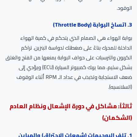
الوقود.
3. اتساخ البوابة (Throttle Body)
بوابة الهواء هي الصمام الذي يتحكم في كمية الهواء
الداخلة للمحرك بناءً على ضغطتك لدواسة البنزين. تراكم
الكربون والترسبات على حواف البوابة يمنعها من الفتح والغلق
بشكل سليم، مما يربك كمبيوتر السيارة (ECU) ويؤدي إلى
ضعف الاستجابة وتذبذب في عداد الـ RPM أثناء الوقوف
(السلانسيه).
ثالثاً: مشاكل في دورة الإشعال ونظام العادم
(الشكمان)
1. تلف البوجيهات (شمعات الاحتراق) والمباين