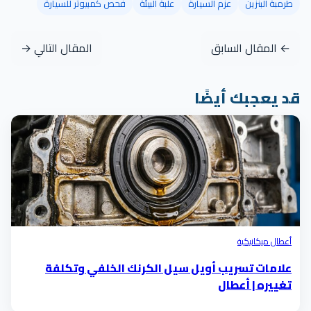
طرمبة البنزين
عزم السيارة
علبة البيئة
فحص كمبيوتر للسيارة
← المقال السابق
المقال التالي →
قد يعجبك أيضًا
أعطال ميكانيكية
علامات تسريب أويل سيل الكرنك الخلفي وتكلفة
تغييره | أعطال