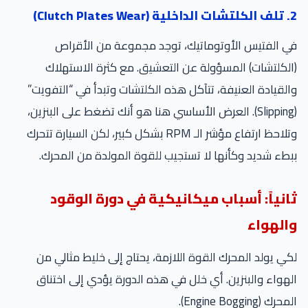
2. تلف الكلتشات الداخلية (Clutch Plates Wear)
في الفتيس الأوتوماتيك، توجد مجموعة من الأقراص
(الكلتشات) المسؤولة عن التعشيق. مع كثرة الاستهلاك
والقيادة العنيفة، تتآكل هذه الكلتشات وتبدأ في “التفويت”
(Slipping). العرض الأساسي هنا هو أنك تضغط على البنزين،
وتلاحظ ارتفاع مؤشر الـ RPM بشكل كبير، لكن السيارة تتحرك
ببطء شديد وكأنها لا تستجيب للقوة المولدة من المحرك.
ثانياً: أسباب ميكانيكية في دورة الوقود
والهواء
لكي يولد المحرك القوة اللازمة، يحتاج إلى خليط مثالي من
الهواء والبنزين. أي خلل في هذه الدورة يؤدي إلى اختناق
المحرك (Engine Bogging).