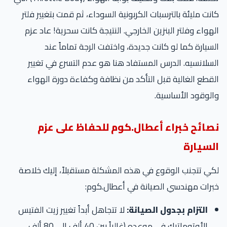
كانت مليئة بالترسبات الكربونية السوداء، ثم قمت بتغيير فلتر
الهواء وفلتر البنزين الخارجي. النتيجة كانت سحرية! عاد عزم
السيارة كما لو كانت جديدة، واختفت الرجة تماماً عند
السلانسيه. الدرس المستفاد هنا هو عدم التسرع في تغيير
القطع الغالية قبل التأكد من نظافة وكفاءة دورة الهواء
والوقود الأساسية.
نصائح خبراء أعطال.كوم للحفاظ على عزم
السيارة
لكي تتجنب الوقوع في هذه المشكلة مستقبلاً، إليك خلاصة
خبرات مهندسي الصيانة في أعطال.كوم:
التزام بجدول الصيانة:
لا تتجاهل أبداً تغيير زيت الفتيس
الأوتوماتيك في موعده (غالباً بين 40 ألف إلى 80 ألف