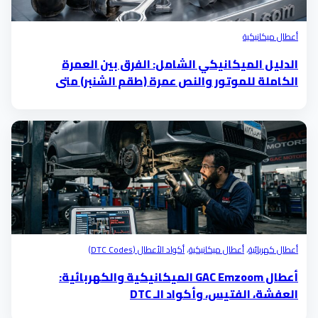
أعطال ميكانيكية
الدليل الميكانيكي الشامل: الفرق بين العمرة
الكاملة للموتور والنص عمرة (طقم الشنبر) متى
تحتاجها؟
أعطال كهربائية
،
أعطال ميكانيكية
،
أكواد الأعطال (DTC Codes)
أعطال GAC Emzoom الميكانيكية والكهربائية:
العفشة، الفتيس، وأكواد الـ DTC