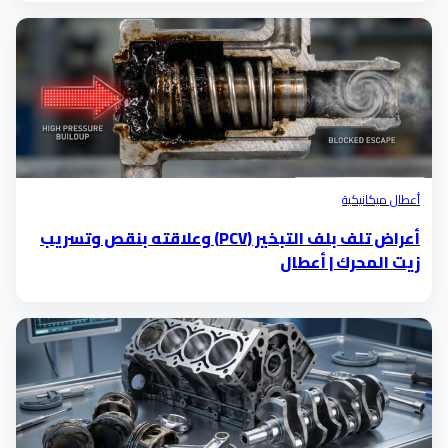
أعطال ميكانيكية
أعراض تلف بلف التبخير (PCV) وعلاقته بنقص وتسريب
زيت المحرك | أعطال