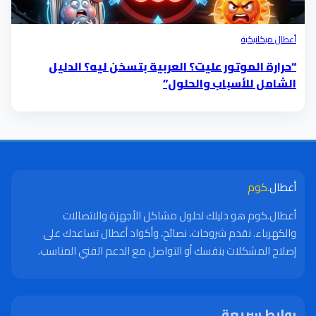
أعطال ميكانيكية
“حرارة الموتور عليت؟ العربية بتسخن ليه؟ الدليل
الشامل للأسباب والحلول”
أعطال
.كوم
أعطال.كوم هو دليلك لحلول مشاكل الأجهزة والاتصالات
والكهرباء. نقدم شروحات، نصائح، وأكواد أعطال تساعدك على
إصلاح المشكلات بنفسك أو التواصل مع الدعم الفني المناسب.
روابط سريعة