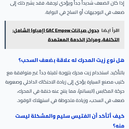
إذا كان الضعف شديداً جداً ويؤدي لرجفة، فقد يشير ذلك إلى
ضعف في البوجيهات أو اتساخ في البوابة.
اقرأ ايضا
جدول صيانات GAC Empow (إمباو) الشامل:
التكلفة، ومراكز الخدمة المعتمدة
هل نوع زيت المحرك له علاقة بضعف السحب؟
بالتأكيد. استخدام زيت محرك بلزوجة ثقيلة جداً غير متوافقة مع
كتيب مصنع السيارة يؤدي إلى زيادة الاحتكاك الداخلي وصعوبة
حركة المكابس (البساتم)، مما ينتج عنه خنقة في المحرك،
ضعف في السحب، وزيادة ملحوظة في استهلاك الوقود.
كيف أتأكد أن الفتيس سليم والمشكلة ليست
منه؟