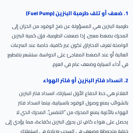
1. ضعف أو تلف طرمبة البنزين (Fuel Pump)
طرمبة البنزين هي المسؤولة عن ضخ الوقود من الخزان إلى
المحرك بضغط معين. إذا ضعفت الطرمبة، فإن كمية البنزين
الواصلة لغرف الاحتراق تكون غير كافية، خاصة عند السرعات
العالية أو عند الضغط المفاجئ على الدواسة. ستشعر بتقطيع
في أداء السيارة وضعف عام في العزم.
2. انسداد فلتر البنزين أو فلتر الهواء
الفلاتر هي خط الدفاع الأول لسيارتك. انسداد فلتر البنزين
بالشوائب يمنع وصول الوقود بانسيابية، بينما انسداد فلتر
الهواء بالأتربة يمنع المحرك من “التنفس”. المحرك الذي لا
يحصل على هواء كافٍ لن يحرق البنزين بكفاءة، مما يؤدي إلى
خنقة ملحوظة وضعف في السحب وزيادة في استهلاك