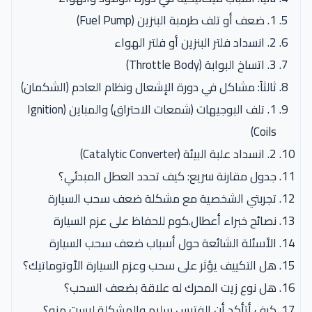
1. ضعف أو تلف طرمبة البنزين (Fuel Pump)
2. انسداد فلتر البنزين أو فلتر الهواء
3. اتساخ البوابة (Throttle Body)
ثالثاً: مشاكل في دورة الإشعال ونظام العادم (الشكمان)
1. تلف البوجيهات (شمعات الاحتراق) والمباين (Ignition
Coils)
2. انسداد علبة البيئة (Catalytic Converter)
جدول مقارنة سريع: كيف تحدد العطل المبدئي؟
تجربتي الشخصية مع مشكلة ضعف سحب السيارة
نصائح خبراء أعطال.كوم للحفاظ على عزم السيارة
الأسئلة الشائعة حول أسباب ضعف سحب السيارة
هل التكييف يؤثر على سحب وعزم السيارة الأوتوماتيك؟
هل نوع زيت المحرك له علاقة بضعف السحب؟
كيف أتأكد أن الفتيس سليم والمشكلة ليست منه؟