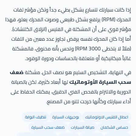
إذا كانت سيارتك تتسارع بشكل بطيء جداً ولكن مؤشر لفات
المحرك (RPM) يرتفع بشكل طبيعي وصوت المحرك يعلو، فهذا
مؤشر قوي على أن المشكلة في الفتيس (انزلاق الكلتشات).
أما إذا كان المحرك نفسه يرفض تجاوز عدد معين من اللفات
(مثلاً لا يتخطى 3000 RPM) وتحس بأنه مخنوق، فالمشكلة
غالباً ميكانيكية أو متعلقة بالحساسات ودورة الوقود.
في النهاية، التشخيص السليم هو نصف الحل. مشكلة
ضعف
سحب السيارة الأوتوماتيك
لها أبعاد كثيرة، لكن بالصيانة
الدورية والالتزام بالفحص الفني الدقيق، يمكنك الحفاظ على
أداء سيارتك وكأنها خرجت للتو من المصنع.
اعطال الفتيس الاوتوماتيك
بوجيهات السيارة
تنظيف البوابة
حساس الشكمان
صيانة السيارات
ضعف سحب السيارة