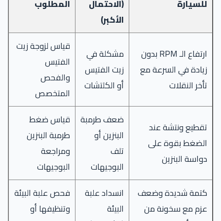
للسيارة
(الاحتمال
المطلوب
الأكبر)
قياس لزوجة زيت
ارتفاع الـ RPM بدون
مشكلة في
الفتيس
زيادة في السرعة مع
زيت الفتيس
والفحص
تأخر النقلات
أو الكلتشات
المتخصص
ضعف طرمبة
قياس ضغط
تقطيع ونتشة عند
البنزين أو
طرمبة البنزين
الضغط بقوة على
تلف
ومراجعة
دواسة البنزين
البوجيهات
البوجيهات
كتمة شديدة وضعف
انسداد علبة
فحص علبة البيئة
عزم مع سخونة من
البيئة
وتنظيفها أو