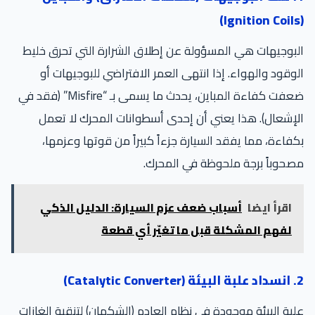
(Ignition Coils)
البوجيهات هي المسؤولة عن إطلاق الشرارة التي تحرق خليط
الوقود والهواء. إذا انتهى العمر الافتراضي للبوجيهات أو
ضعفت كفاءة المباين، يحدث ما يسمى بـ “Misfire” (فقد في
الإشعال). هذا يعني أن إحدى أسطوانات المحرك لا تعمل
بكفاءة، مما يفقد السيارة جزءاً كبيراً من قوتها وعزمها،
مصحوباً برجة ملحوظة في المحرك.
اقرأ ايضا
أسباب ضعف عزم السيارة: الدليل الذكي
لفهم المشكلة قبل ما تغيّر أي قطعة
2. انسداد علبة البيئة (Catalytic Converter)
علبة البيئة موجودة في نظام العادم (الشكمان) لتنقية الغازات