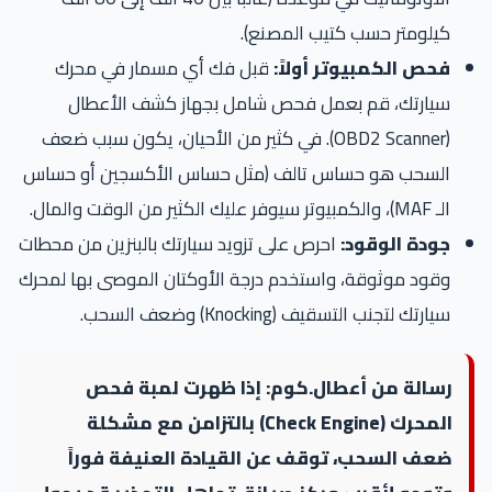
كيلومتر حسب كتيب المصنع).
فحص الكمبيوتر أولاً:
قبل فك أي مسمار في محرك
سيارتك، قم بعمل فحص شامل بجهاز كشف الأعطال
(OBD2 Scanner). في كثير من الأحيان، يكون سبب ضعف
السحب هو حساس تالف (مثل حساس الأكسجين أو حساس
الـ MAF)، والكمبيوتر سيوفر عليك الكثير من الوقت والمال.
جودة الوقود:
احرص على تزويد سيارتك بالبنزين من محطات
وقود موثوقة، واستخدم درجة الأوكتان الموصى بها لمحرك
سيارتك لتجنب التسقيف (Knocking) وضعف السحب.
رسالة من أعطال.كوم: إذا ظهرت لمبة فحص
المحرك (Check Engine) بالتزامن مع مشكلة
ضعف السحب، توقف عن القيادة العنيفة فوراً