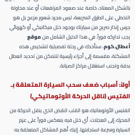
بالشكل المعتاد، خاصة عند صعود المرتفعات أو عند محاولة
التخطي على الطرق السريعة، ليس مجرد شعور مزعج بل هو
جرس إنذار صريح من سيارتك بوجود خلل ميكانيكي أو كهربائي
يجب تداركه فوراً. في هذا الدليل الشامل من
موقع
أعطال.كوم
، سنأخذك في رحلة تفصيلية لتشخيص هذه
المشكلة، مقسمة إلى أجزاء رئيسية لتتمكن من تحديد العطل
بدقة وتجنب استغلال مراكز الصيانة.
أولاً: أسباب ضعف سحب السيارة المتعلقة بـ
الفتيس (ناقل الحركة الأوتوماتيكي)
الفتيس الأوتوماتيك هو القلب النابض الذي ينقل الحركة من
المحرك إلى العجلات. أي خلل فيه ينعكس فوراً على عزم
السيارة وسرعة استجابتها. إليك أهم المشاكل المتعلقة به: