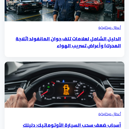
أعطال ميكانيكية
الدليل الشامل لعلامات تلف جوان المانفولد (ثلاجة
المحرك) وأعراض تسريب الهواء
أعطال ميكانيكية
أسباب ضعف سحب السيارة الأوتوماتيك: دليلك