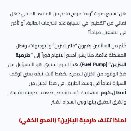
هل تسمع صوت “ونة” مزعج قادم من المقعد الخلفي؟ هل
تعاني من “تقطيع” في السيارة عند السرعات العالية، أو تأخير
في التشغيل صباحاً؟
كثير من السائقين يغيرون “فلتر البنزين” والبوجيهات، وتظل
المشكلة قائمة. هنا يشير أصبع الاتهام فوراً إلى
“طرمبة
البنزين” (Fuel Pump)
. هذا الجزء الحيوي هو المسؤول عن
ضخ الوقود من الخزان للمحرك بضغط ثابت. تلفه يعني توقف
السيارة تماماً في وسط الطريق. في هذا الدليل من
أعطال.كوم
، سنعلمك كيف تشخص ضعف الطرمبة بنفسك،
والفرق الدقيق بينها وبين انسداد الفلتر.
لماذا تتلف طرمبة البنزين؟ (العدو الخفي)