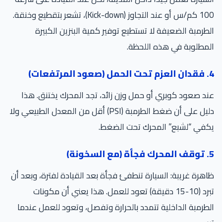
100 كم/س أو عند التجاوز (Kick-down)، تشعر بتقطيع وخنقة.
الطرمبة الضعيفة لا تستطيع توفير كمية البنزين الكبيرة
المطلوبة في هذه اللحظة.
4. فقدان العزم تحت الحمل (صعود المرتفعات)
عند صعود كوبري أو حمل وزن زائد، تجد المحرك يختنق. هذا
دليل على أن ضغط الطرمبة (PSI) أقل من المعدل الطبيعي ولا
يكفي “لشبع” المحرك تحت الضغط.
5. توقف المحرك فجأة (مع السخونة)
ظاهرة غريبة: السيارة تنطفئ فجأة بعد القيادة لفترة، وبعد أن
تبرد (10-15 دقيقة) تعود للعمل. هذا يعني أن مكونات
الطرمبة الداخلية تتمدد بالحرارة وتفصل، وتعود للعمل عندما