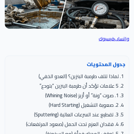
واتساب
فيسبوك
جدول المحتويات
لماذا تتلف طرمبة البنزين؟ (العدو الخفي)
5 علامات تؤكد أن طرمبة البنزين “بتودع”
1. صوت “ونة” أو أزيز (Whining Noise)
2. صعوبة التشغيل (Hard Starting)
3. تقطيع عند السرعات العالية (Sputtering)
4. فقدان العزم تحت الحمل (صعود المرتفعات)
5. توقف المحرك فجأة (مع السخونة)