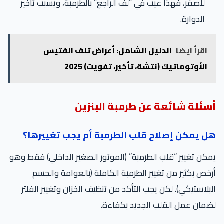
للصفر، فهذا عيب في “لف الراجع” بالطرمبة، ويسبب تأخير
الدوارة.
اقرأ ايضا
الدليل الشامل: أعراض تلف الفتيس
الأوتوماتيك (نتشة، تأخير، تفويت) 2025
أسئلة شائعة عن طرمبة البنزين
هل يمكن إصلاح قلب الطرمبة أم يجب تغييرها؟
يمكن تغيير “قلب الطرمبة” (الموتور الصغير الداخلي) فقط وهو
أرخص بكثير من تغيير الطرمبة الكاملة (بالعوامة والجسم
البلاستيكي). لكن يجب التأكد من تنظيف الخزان وتغيير الفلتر
لضمان عمل القلب الجديد بكفاءة.