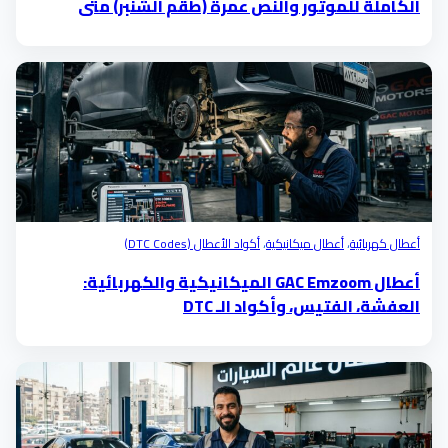
الكاملة للموتور والنص عمرة (طقم الشنبر) متى
تحتاجها؟
أعطال كهربائية
،
أعطال ميكانيكية
،
أكواد الأعطال (DTC Codes)
أعطال GAC Emzoom الميكانيكية والكهربائية:
العفشة، الفتيس، وأكواد الـ DTC