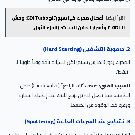
اقرأ ايضا
أعطال محرك كيا سبورتاج GDI Turbo: وحش
الـ T-GDI وأسرار الحقن المباشر (الجزء الأول)
2. صعوبة التشغيل (Hard Starting)
المحرك يدور (المارش سليم) لكن السيارة تأخذ وقتاً طويلاً لـ
“تلقط”.
السبب الفني:
ضعف “لف الراجع” (Check Valve) داخل
الطرمبة، مما يجعل البنزين يرجع للتنك عند إطفاء السيارة،
ويفرغ خط الوقود من الضغط.
3. تقطيع عند السرعات العالية (Sputtering)
السيارة تعمل جيداً داخل المدينة، لكن عند القيادة على سرعة