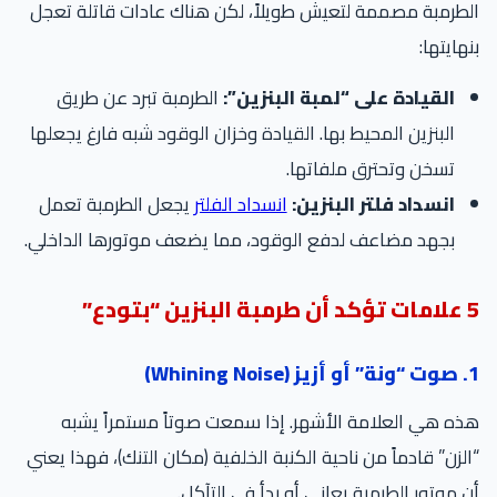
الطرمبة مصممة لتعيش طويلاً، لكن هناك عادات قاتلة تعجل
بنهايتها:
القيادة على “لمبة البنزين”:
الطرمبة تبرد عن طريق
البنزين المحيط بها. القيادة وخزان الوقود شبه فارغ يجعلها
تسخن وتحترق ملفاتها.
انسداد فلتر البنزين:
انسداد الفلتر
يجعل الطرمبة تعمل
بجهد مضاعف لدفع الوقود، مما يضعف موتورها الداخلي.
5 علامات تؤكد أن طرمبة البنزين “بتودع”
1. صوت “ونة” أو أزيز (Whining Noise)
هذه هي العلامة الأشهر. إذا سمعت صوتاً مستمراً يشبه
“الزن” قادماً من ناحية الكنبة الخلفية (مكان التنك)، فهذا يعني
أن موتور الطرمبة يعاني أو بدأ في التآكل.