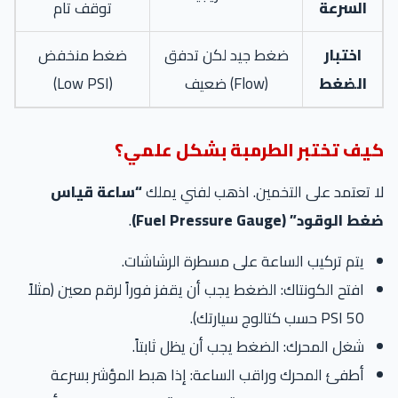
السرعة
توقف تام
اختبار
ضغط جيد لكن تدفق
ضغط منخفض
الضغط
(Flow) ضعيف
(Low PSI)
كيف تختبر الطرمبة بشكل علمي؟
لا تعتمد على التخمين. اذهب لفني يملك
“ساعة قياس
ضغط الوقود” (Fuel Pressure Gauge)
.
يتم تركيب الساعة على مسطرة الرشاشات.
افتح الكونتاك: الضغط يجب أن يقفز فوراً لرقم معين (مثلاً
50 PSI حسب كتالوج سيارتك).
شغل المحرك: الضغط يجب أن يظل ثابتاً.
أطفئ المحرك وراقب الساعة: إذا هبط المؤشر بسرعة