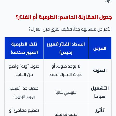
تبرد.
جدول المقارنة الحاسم: الطرمبة أم الفلتر؟
الأعراض متشابهة جداً، فكيف تفرق قبل الشراء؟
انسداد الفلتر (تغيير
تلف الطرمبة
العرض
رخيص)
(تغيير مكلف)
لا يوجد صوت، أو
صوت “ونة” واضح
الصوت
صوت المحرك فقط
من الخلف
التشغيل
صعب جداً (بسبب
طبيعي غالباً
صباحاً
رجوع البنزين)
تأثير
تقطيع مفاجئ أو
خنقة تدريجية