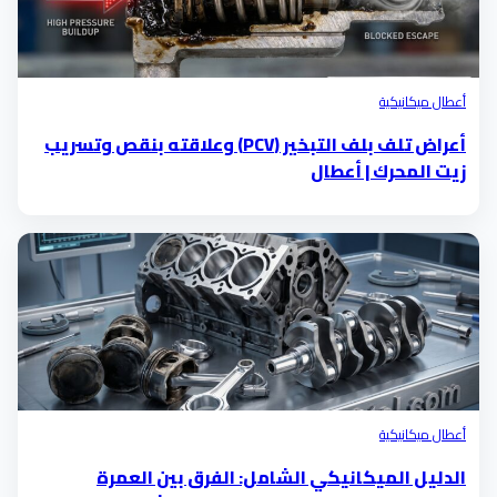
أعطال ميكانيكية
أعراض تلف بلف التبخير (PCV) وعلاقته بنقص وتسريب
زيت المحرك | أعطال
أعطال ميكانيكية
الدليل الميكانيكي الشامل: الفرق بين العمرة