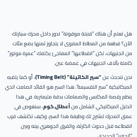
هل تعلم أن هناك “قنبلة موقوتة” تدور داخل محرك سيارتك
الآن؟ قطعة من المطاط المقوى لا يتجاوز ثمنها بضع مئات
من الجنيهات، لكن “انقطاعها” المفاجئ يكلفك “عمرة موتور”
كاملة بآلاف الجنيهات في غمضة عين.
نحن نتحدث عن
“سير الكاتينة” (Timing Belt)
، أو كما يلقبه
الميكانيكية “سير التقسيمة”. هذا السير هو القائد الصامت الذي
ينظم رقصة المكابس والصمامات بدقة مليمترية. في هذا
الدليل الميكانيكي الشامل من
أعطال.كوم
، سنغوص في
عمق المحرك لنشرح لك وظيفة هذا السير، وكيف تكتشف قرب
انقطاعه قبل حدوث الكارثة، والفرق الجوهري بينه وبين
“الجنزير” الحديدي.