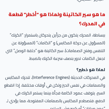
ما هو سير الكاتينة ولماذا هو “أخطر” قطعة
في المحرك؟
ببساطة، المحرك يتكون من جزأين يتحركان باستمرار: “الكرنك”
(المسؤول عن حركة المكابس) و “الكامات” (المسؤولة عن
التنفس وفتح الصمامات). سير الكاتينة هو “حلقة الوصل” التي
تجعل الكامات تدور بنصف سرعة الكرنك بالضبط.
لماذا هو خطير؟
في المحركات الحديثة (Interference Engines)، تتحرك المكابس
والصمامات في نفس الحيز ولكن في أوقات مختلفة. إذا انقطع
السير، يتوقف عمود الكامة فجأة بينما يستمر الكرنك في
الدفع، فتصطدم المكابس بالصمامات المفتوحة، مما يؤدي لـ
“عوج صبابات” أو كسر وش السلندر.