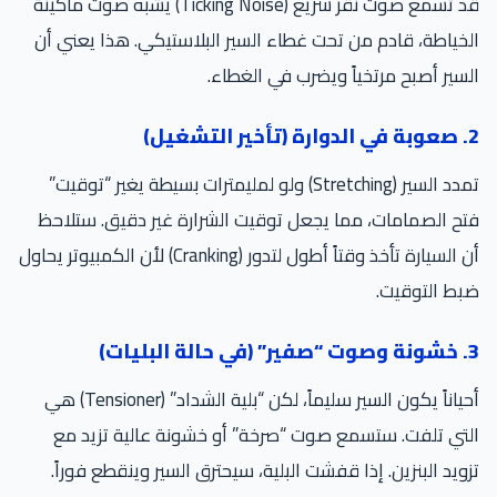
قد تسمع صوت نقر سريع (Ticking Noise) يشبه صوت ماكينة
الخياطة، قادم من تحت غطاء السير البلاستيكي. هذا يعني أن
السير أصبح مرتخياً ويضرب في الغطاء.
2. صعوبة في الدوارة (تأخير التشغيل)
تمدد السير (Stretching) ولو لمليمترات بسيطة يغير “توقيت”
فتح الصمامات، مما يجعل توقيت الشرارة غير دقيق. ستلاحظ
أن السيارة تأخذ وقتاً أطول لتدور (Cranking) لأن الكمبيوتر يحاول
ضبط التوقيت.
3. خشونة وصوت “صفير” (في حالة البليات)
أحياناً يكون السير سليماً، لكن “بلية الشداد” (Tensioner) هي
التي تلفت. ستسمع صوت “صرخة” أو خشونة عالية تزيد مع
تزويد البنزين. إذا قفشت البلية، سيحترق السير وينقطع فوراً.