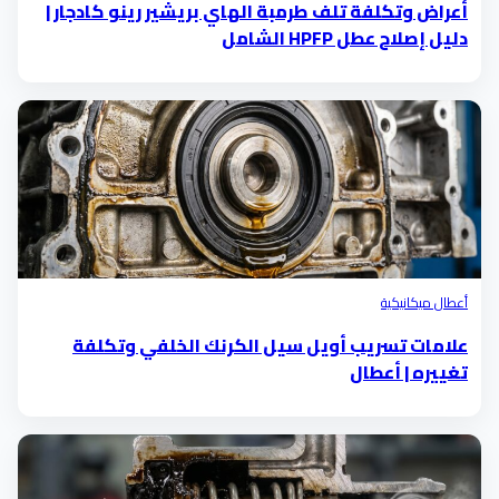
أعراض وتكلفة تلف طرمبة الهاي بريشير رينو كادجار |
دليل إصلاح عطل HPFP الشامل
أعطال ميكانيكية
علامات تسريب أويل سيل الكرنك الخلفي وتكلفة
تغييره | أعطال