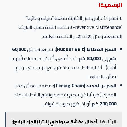
الرسمية)
لا تنتظر الأعراض. سير الكاتينة قطعة “صيانة وقائية”
(Preventive Maintenance). تختلف المدة حسب الشركة
المصنعة، ولكن هذه هي القاعدة العامة:
السير المطاط (Rubber Belt):
يتم تغييره كل
60,000
كم
إلى
80,000 كم
كحد أقصى، أو كل 5 سنوات (أيهما
أقرب)، لأن المطاط يجف ويتشقق مع الزمن حتى لو لم
تمشِ بالسيارة.
الجنزير الحديد (Timing Chain):
مصمم ليعيش عمر
المحرك (نظرياً)، لكن ينصح بفحصه وتغيير الشدادات عند
200,000 كم
أو إذا ظهر صوت خشونة.
اقرأ ايضا
أعطال عفشة هيونداي إلنترا (الجزء الرابع):