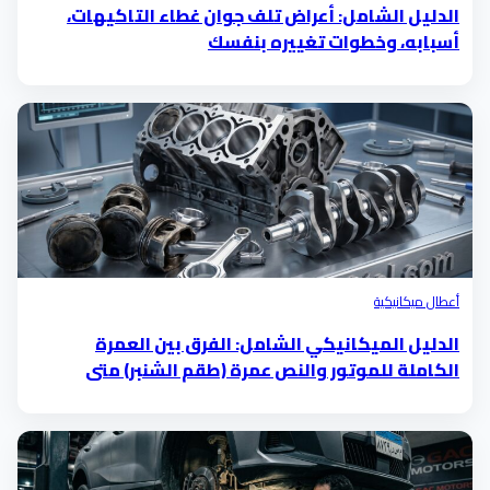
الدليل الشامل: أعراض تلف جوان غطاء التاكيهات،
أسبابه، وخطوات تغييره بنفسك
أعطال ميكانيكية
الدليل الميكانيكي الشامل: الفرق بين العمرة
الكاملة للموتور والنص عمرة (طقم الشنبر) متى
تحتاجها؟