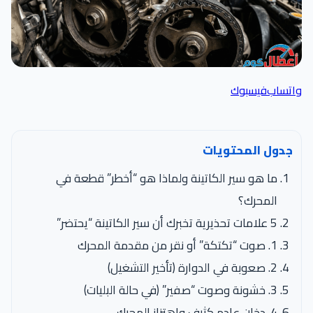
واتساب
فيسبوك
جدول المحتويات
ما هو سير الكاتينة ولماذا هو “أخطر” قطعة في
المحرك؟
5 علامات تحذيرية تخبرك أن سير الكاتينة “يحتضر”
1. صوت “تكتكة” أو نقر من مقدمة المحرك
2. صعوبة في الدوارة (تأخير التشغيل)
3. خشونة وصوت “صفير” (في حالة البليات)
4. دخان عادم كثيف واهتزاز المحرك