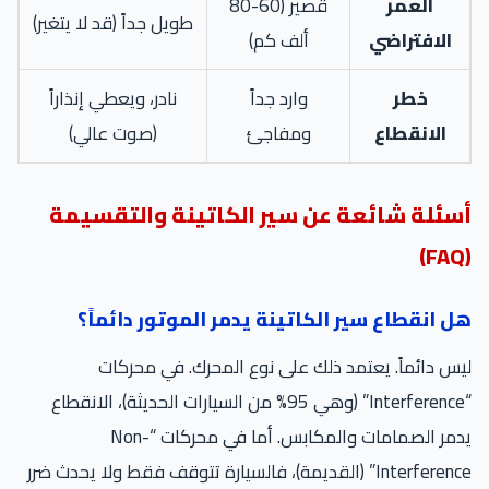
العمر
قصير (60-80
طويل جداً (قد لا يتغير)
الافتراضي
ألف كم)
خطر
وارد جداً
نادر، ويعطي إنذاراً
الانقطاع
ومفاجئ
(صوت عالي)
أسئلة شائعة عن سير الكاتينة والتقسيمة
(FAQ)
هل انقطاع سير الكاتينة يدمر الموتور دائماً؟
ليس دائماً. يعتمد ذلك على نوع المحرك. في محركات
“Interference” (وهي 95% من السيارات الحديثة)، الانقطاع
يدمر الصمامات والمكابس. أما في محركات “Non-
Interference” (القديمة)، فالسيارة تتوقف فقط ولا يحدث ضرر