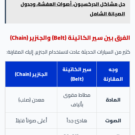
حل مشاكل الدركسيون، أصوات العفشة، وجدول
الصيانة الشامل
الفرق بين سير الكاتينة (Belt) والجنزير (Chain)
كثير من السيارات الحديثة عادت لاستخدام الجنزير. إليك المقارنة:
وجه
سير الكاتينة
الجنزير (Chain)
المقارنة
(Belt)
مطاط مقوى
المادة
معدن (صلب)
بألياف
الصوت
هادئ جداً
أعلى صوتاً قليلاً