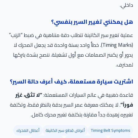
داخلي.
هل يمكنني تغيير السير بنفسي؟
عملية تغيير سير الكاتينة تتطلب دقة متناهية في ضبط “الزنب”
(Timing Marks). خطأ واحد بسنة واحدة قد يجعل المحرك لا
يدور أو يكسر الصمامات مع أول تشغيلة. ننصح بشدة بتركها
لمحترف.
اشتريت سيارة مستعملة، كيف أعرف حالة السير؟
قاعدة ذهبية في عالم السيارات المستعملة:
“لا تثق، غيّر
فوراً”
. لا يمكنك معرفة عمر السير بدقة بالنظر فقط، وتكلفة
تغييره زهيدة جداً مقارنة بتكلفة تغيير محرك كامل.
Timing Belt Symptoms
أعراض قطع سير الكاتينة
أعطال المحرك