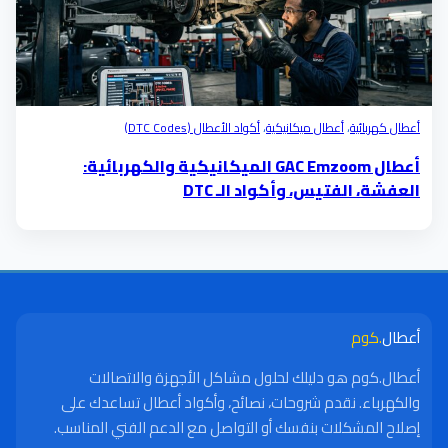
أعطال كهربائية
،
أعطال ميكانيكية
،
أكواد الأعطال (DTC Codes)
أعطال GAC Emzoom الميكانيكية والكهربائية:
العفشة، الفتيس، وأكواد الـ DTC
أعطال
.كوم
أعطال.كوم هو دليلك لحلول مشاكل الأجهزة والاتصالات
والكهرباء. نقدم شروحات، نصائح، وأكواد أعطال تساعدك على
إصلاح المشكلات بنفسك أو التواصل مع الدعم الفني المناسب.