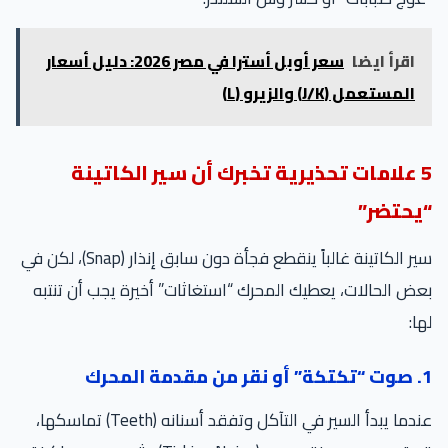
اقرأ ايضا
سعر أوبل أسترا في مصر 2026: دليل أسعار
المستعمل (J/K) والزيرو (L)
5 علامات تحذيرية تخبرك أن سير الكاتينة
“يحتضر”
سير الكاتينة غالباً ينقطع فجأة دون سابق إنذار (Snap)، لكن في
بعض الحالات، يعطيك المحرك “استغاثات” أخيرة يجب أن تنتبه
لها:
1. صوت “تكتكة” أو نقر من مقدمة المحرك
عندما يبدأ السير في التآكل وتفقد أسنانه (Teeth) تماسكها،