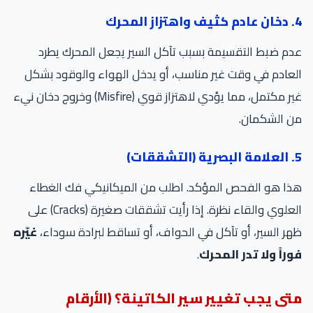
4. دخان عادم كثيف واهتزاز المحرك
عدم ضبط التقسيمة بسبب تآكل السير يجعل المحرك يطرد
العادم في وقت غير مناسب، أو يدخل الهواء والوقود بشكل
غير مكتمل، مما يؤدي لاهتزاز قوي (Misfire) وخروج دخان نيء
من الشكمان.
5. العلامة البصرية (التشققات)
هذا هو الفحص المؤكد. اطلب من الميكانيكي فك الغطاء
العلوي والقاء نظرة. إذا رأيت تشققات صغيرة (Cracks) على
ظهر السير، أو تآكل في الحواف، أو تساقط لبرادة سوداء،
غيّره
فوراً ولا تدر المحرك
.
متى يجب تغيير سير الكاتينة؟ (الأرقام