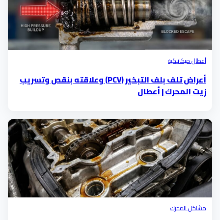
أعطال ميكانيكية
أعراض تلف بلف التبخير (PCV) وعلاقته بنقص وتسريب
زيت المحرك | أعطال
مشاكل المحرك