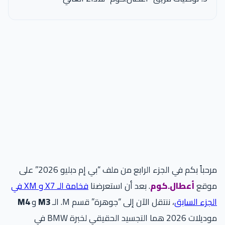
مرحباً بكم في الجزء الرابع من ملف “بي إم دبليو 2026” على
موقع
أعطال.كوم
. بعد أن استعرضنا
فخامة الـ X7 و XM في
الجزء السابق
، ننتقل الآن إلى “جوهرة” قسم M. الـ
M3
و
M4
موديلات 2026 هما التجسيد الحقيقي لخبرة BMW في