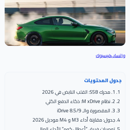
واتساب
فيسبوك
جدول المحتويات
1. محرك S58: القلب النابض في 2026
2. نظام M xDrive: ذكاء الدفع الكلي
3. المقصورة والـ iDrive 8.5/9
جدول: مقارنة أداء M3 و M4 موديل 2026
توصيات فريق “أعطال.كوم” للأداء العالي