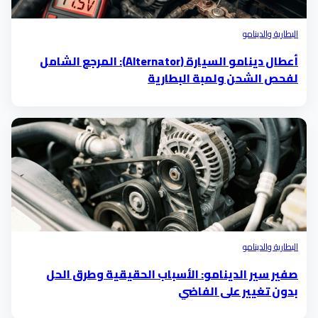
البطارية والدينامو
أعطال دينامو السيارة (Alternator): المرجع الشامل
لفحص الشحن ولمبة البطارية
البطارية والدينامو
صفير سير الدينامو: الأسباب الحقيقية وطرق الحل
بدون تغيير على الفاضي