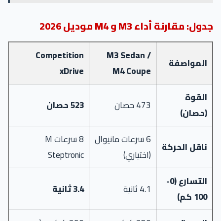
جدول: مقارنة أداء M3 و M4 موديل 2026
Competition
M3 Sedan /
المواصفة
xDrive
M4 Coupe
القوة
473 حصان
523 حصان
(حصان)
6 سرعات مانيوال
8 سرعات M
ناقل الحركة
(اختياري)
Steptronic
التسارع (0-
4.1 ثانية
3.4 ثانية
100 كم)