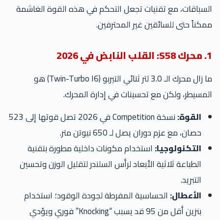
السباقات، مع تقنيات تجعل التحكم في هذه القوة الغاشمة
ممكناً حتى للسائقين غير المحترفين.
1. محرك S58: القلب النابض في 2026
ما زال محرك الـ 3.0 لتر ثنائي التيربو (Twin-Turbo I6) هو
المسيطر، ولكن مع تحسينات في إدارة المحرك.
القوة:
نسخة Competition في 2026 تصل قوتها إلى 523
حصان، مع عزم دوران يصل لـ 650 نيوتن متر.
التكنولوجيا:
استخدام مكونات داخلية مطورة بتقنية
الطباعة ثلاثية الأبعاد لرأس السلندر لتقليل الوزن وتحسين
التبريد.
الأعطال:
الحساسية المفرطة لجودة الوقود؛ استخدام
بنزين أقل من 95 قد يسبب “Knocking” فوري ويؤدي