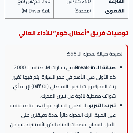
السرعة
250 كم/س
290 كم/س (مع
القصوى
(محددة)
باقة M Driver)
توصيات فريق “أعطال.كوم” للأداء العالي
نصيحة صيانة لمحرك الـ S58:
صيانة الـ Break-in:
في سيارات M، صيانة الـ 2000
كم الأولى هي الأهم في عمر السيارة. يتم فيها تغيير
زيت المحرك وزيت الترس التفاضلي (Diff Oil) لإزالة أي
شوائب معدنية ناتجة عن تليين المحرك.
تبريد التيربو:
لا تطفئ السيارة فوراً بعد قيادة عنيفة
على الحلبة. اترك المحرك دائراً لمدة دقيقتين على
الأقل للسماح لمضخات المياه الكهربائية بتبريد شواحن