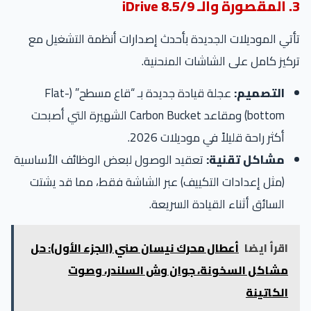
3. المقصورة والـ iDrive 8.5/9
تأتي الموديلات الجديدة بأحدث إصدارات أنظمة التشغيل مع
تركيز كامل على الشاشات المنحنية.
التصميم:
عجلة قيادة جديدة بـ “قاع مسطح” (Flat-
bottom) ومقاعد Carbon Bucket الشهيرة التي أصبحت
أكثر راحة قليلاً في موديلات 2026.
مشاكل تقنية:
تعقيد الوصول لبعض الوظائف الأساسية
(مثل إعدادات التكييف) عبر الشاشة فقط، مما قد يشتت
السائق أثناء القيادة السريعة.
اقرأ ايضا
أعطال محرك نيسان صني (الجزء الأول): حل
مشاكل السخونة، جوان وش السلندر، وصوت
الكاتينة