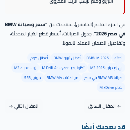
التيربو ومنع ترسب الزيت المحروق.
في الجزء القادم (الخامس)، سنتحدث عن
“سعر وصيانة BMW
في مصر 2026”
. جدول الصيانات، أسعار قطع الغيار المحدثة،
وتفاصيل الضمان الممتد. تابعونا.
a3tal
BMW M 2026
أعطال تيربو BMW
أعطال.كوم
بي إم دبليو M3 2026
تكنولوجيا M Drift Analyzer
زيت محرك M3
صيانة BMW M3 في مصر
مواصفات BMW M4
موتور S58
نظام M xDrive
← المقال السابق
المقال التالي →
قد يعجبك أيضًا