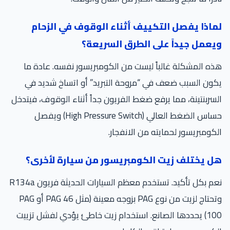
لماذا يفصل التكييف أثناء الوقوف في الزحام
ويعمل جيداً على الطرق السريعة؟
هذه المشكلة غالباً ليست من الكومبريسور نفسه. عادة ما
يكون السبب ضعف في “مروحة التبريد” أو اتساخ شديد في
السربنتينة، مما يرفع ضغط الفريون جداً أثناء الوقوف، فيتدخل
حساس الضغط العالي (High Pressure Switch) ويفصل
الكومبريسور لحمايته من الانفجار.
هل يختلف زيت الكومبريسور من سيارة لأخرى؟
نعم بكل تأكيد. تستخدم معظم السيارات الحديثة فريون R134a
وتحتاج لزيت من نوع PAG بزوجه معينة (مثل PAG 46 أو PAG
100) يحددها الصانع. استخدام زيت خاطئ يؤدي لفشل تزييت