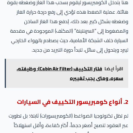
هنا يتدخل الكومبريسور ليقوم بسحب هذا الغاز وضغطه بقوة
هائلة. عملية الضغط هذه تؤدي إلى رفع درجة حرارة الغاز
وضغطه بشكل كبير. بعد ذلك، يُدفع هذا الغاز الساخن
والمضغوط إلى “السربنتينة” (المكثف) الموجودة في مقدمة
السيارة خلف الشبكة الأمامية، حيث يصطدم بالهواء الخارجي
ليبرد ويتحول إلى سائل، لتبدأ دورة التبريد من جديد.
اقرأ ايضا
فلتر التكييف (Cabin Air Filter): وظيفته،
سعره، ومتى يجب تغييره
2. أنواع كومبريسور التكييف في السيارات
لم تظل تكنولوجيا الضواغط (الكومبريسورات) ثابتة؛ بل تطورت
عبر العقود لتصبح أصغر حجماً، أكثر كفاءة، وأقل استهلاكاً