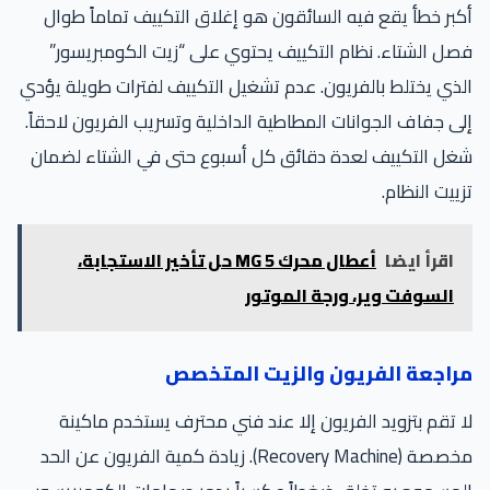
أكبر خطأ يقع فيه السائقون هو إغلاق التكييف تماماً طوال
فصل الشتاء. نظام التكييف يحتوي على “زيت الكومبريسور”
الذي يختلط بالفريون. عدم تشغيل التكييف لفترات طويلة يؤدي
إلى جفاف الجوانات المطاطية الداخلية وتسريب الفريون لاحقاً.
شغل التكييف لعدة دقائق كل أسبوع حتى في الشتاء لضمان
تزييت النظام.
اقرأ ايضا
أعطال محرك MG 5 حل تأخير الاستجابة،
السوفت وير، ورجة الموتور
مراجعة الفريون والزيت المتخصص
لا تقم بتزويد الفريون إلا عند فني محترف يستخدم ماكينة
مخصصة (Recovery Machine). زيادة كمية الفريون عن الحد