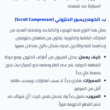
السيارة) عند تشغيله.
ب. الكومبريسور الحلزوني (Scroll Compressor)
يمثل هذا النوع قمة الهدوء والكفاءة، وتفضله العديد من
الشركات اليابانية والكورية. يتكون من قطعتين حلزونيتين،
إحداهما ثابتة والأخرى تتحرك بشكل دائري متداخل معها.
كيف يعمل:
يدخل الفريون من أطراف الحلزون، ومع حركة
القطعة الدوارة، يتم عصر الغاز ودفعه نحو المركز حيث يخرج
بضغط عالٍ جداً.
المميزات:
هادئ جداً، لا يسبب اهتزازات، ويسحب طاقة
أقل من الموتور.
العيوب:
دقيق جداً ولا يتحمل نقص الزيت؛ أي شوائب قد
تدمر القطع الحلزونية فوراً.