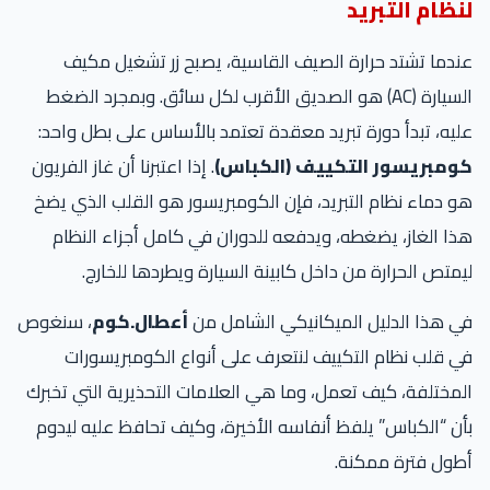
لنظام التبريد
عندما تشتد حرارة الصيف القاسية، يصبح زر تشغيل مكيف
السيارة (AC) هو الصديق الأقرب لكل سائق. وبمجرد الضغط
عليه، تبدأ دورة تبريد معقدة تعتمد بالأساس على بطل واحد:
كومبريسور التكييف (الكباس)
. إذا اعتبرنا أن غاز الفريون
هو دماء نظام التبريد، فإن الكومبريسور هو القلب الذي يضخ
هذا الغاز، يضغطه، ويدفعه للدوران في كامل أجزاء النظام
ليمتص الحرارة من داخل كابينة السيارة ويطردها للخارج.
في هذا الدليل الميكانيكي الشامل من
أعطال.كوم
، سنغوص
في قلب نظام التكييف لنتعرف على أنواع الكومبريسورات
المختلفة، كيف تعمل، وما هي العلامات التحذيرية التي تخبرك
بأن “الكباس” يلفظ أنفاسه الأخيرة، وكيف تحافظ عليه ليدوم
أطول فترة ممكنة.