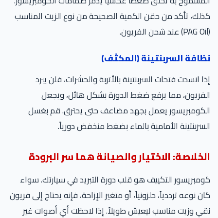
المسموح به تخلق ضغطاً عكسياً يدمر صمامات الكومبريسور.
كذلك، تأكد من حقن الكمية الصحيحة من نوع الزيت المناسب
(PAG Oil) عند شحن الفريون.
نظافة السربنتينة (المكثف)
إذا انسدت فتحات السربنتينة بالأتربة والحشرات، فلن يبرد
الفريون، مما يرفع ضغط الدورة بشكل هائل، ويجعل
الكومبريسور يعمل بجهد مضاعف حتى يحترق. قم بغسل
السربنتينة الأمامية بالماء بضغط منخفض دورياً.
الخلاصة: الاختيار والصيانة هما سر البرودة
كومبريسور التكييف هو قلب دورة التبريد في سيارتك. سواء
كان نوعه ترددياً، حلزونياً، أو متغير الإزاحة، فإنه يحتاج إلى فريون
نقي وزيت مناسب ليعيش طويلاً. إذا لاحظت أي أصوات غير