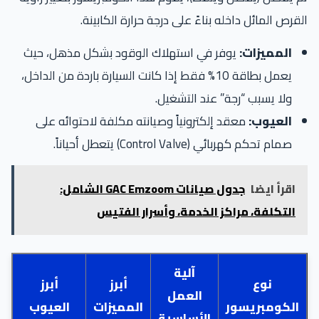
القرص المائل داخله بناءً على درجة حرارة الكابينة.
المميزات:
يوفر في استهلاك الوقود بشكل مذهل، حيث
يعمل بطاقة 10% فقط إذا كانت السيارة باردة من الداخل،
ولا يسبب “رجة” عند التشغيل.
العيوب:
معقد إلكترونياً وصيانته مكلفة لاحتوائه على
صمام تحكم كهربائي (Control Valve) يتعطل أحياناً.
اقرأ ايضا
جدول صيانات GAC Emzoom الشامل:
التكلفة، مراكز الخدمة، وأسرار الفتيس
آلية
نوع
أبرز
أبرز
العمل
الكومبريسور
المميزات
العيوب
الأساسية