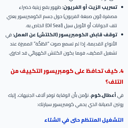
تسريب الزيت أو الفريون:
ظهور بقع زيتية خضراء
مصفرة (لون صبغة الفريون) حول جسم الكومبريسور يعني
تلف الجوانات أو الأويل سيل (Oil Seal) الخاص به.
توقف قابض الكومبريسور (الكلتش) عن العمل:
في
الأنواع القديمة، إذا لم تسمع صوت “الطَكّة” المميزة عند
تشغيل المكيف، فربما يكون الكلتش الكهربائي قد احترق.
4. كيف تحافظ على كومبريسور التكييف من
التلف؟
في
أعطال.كوم
، نؤمن بأن الوقاية توفر آلاف الجنيهات. إليك
روتين الصيانة الذي يحمي كومبريسور سيارتك:
التشغيل المنتظم حتى في الشتاء