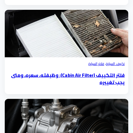
تكييف السيارة
،
فلاتر السيارة
فلتر التكييف (Cabin Air Filter): وظيفته، سعره، ومتى
يجب تغييره