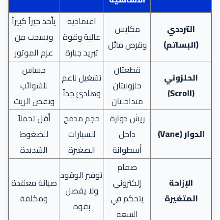
اعتمادية
يأخذ حيزاً كبيراً
الترددي
مكابس
عالية وقوة
ويسحب من
(البساتم)
وقرص مائل
تبريد جبارة
عزم الموتور
قطعتان
حساس
الحلزوني
تشغيل ناعم
حلزونيتان
للشوائب
(Scroll)
وهادئ جداً
متداخلتان
ونقص الزيت
ريش دوارة
حجم مدمج
أقل تحملاً
الدوار (Vane)
داخل
للسيارات
للضغوط
أسطوانة
الصغيرة
الشديدة
صمام
توفير الوقود
الإزاحة
إلكتروني
صيانة معقدة
ولا يفصل
المتغيرة
يتحكم في
ومكلفة
بقوة
السعة