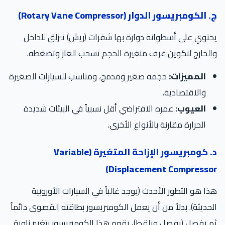
ج. الكومبريسور الدوار (Rotary Vane Compressor)
يحتوي على أسطوانة دوارة بها شفرات (ريش) تنزلق للداخل
والخارج لتكوين غرف متغيرة الحجم تسحب الغاز وتضغطه.
المميزات:
حجمه صغير ومدمج، ومناسب للسيارات الصغيرة
والاقتصادية.
العيوب:
عمره الافتراضي أقل نسبياً في البيئات شديدة
الحرارة مقارنة بالأنواع الأخرى.
د. كومبريسور الإزاحة المتغيرة (Variable
Displacement Compressor)
هذا هو التطور الأحدث (يوجد غالباً في السيارات الأوروبية
الحديثة). بدلاً من أن يعمل الكومبريسور بطاقته القصوى دائماً
ثم يفصل (يفصل ويلقط)، يقوم هذا الكومبريسور بتغيير زاوية