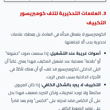
3. العلامات التحذيرية لتلف كومبريسور
التكييف
الكومبريسور لا يتعطل فجأة في العادة، بل يعطيك علامات
تحذيرية يجب ألا تتجاهلها:
أصوات غريبة عند التشغيل:
إذا سمعت صوت “خشونة”
أو “طحنة” معدنية عند تشغيل المكيف، فهذا يعني غالباً أن
البلي الداخلي للكومبريسور قد تلف، أو أن هناك تآكلاً في
الأجزاء الداخلية بسبب نقص الزيت.
التكييف لا يبرد بالشكل الكافي:
إذا كان الفريون
مكتملاً ولا توجد تسريبات، ولكن التبريد ضعيف، فهذا يدل
على أن الكباس فقد قدرته على “الكبس” ولم يعد قادراً
على توليد الضغط الكافي.