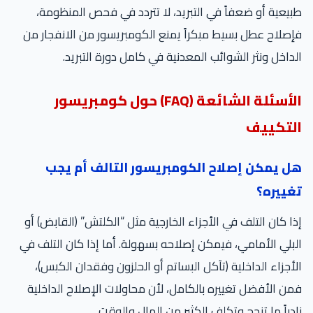
طبيعية أو ضعفاً في التبريد، لا تتردد في فحص المنظومة،
فإصلاح عطل بسيط مبكراً يمنع الكومبريسور من الانفجار من
الداخل ونثر الشوائب المعدنية في كامل دورة التبريد.
الأسئلة الشائعة (FAQ) حول كومبريسور
التكييف
هل يمكن إصلاح الكومبريسور التالف أم يجب
تغييره؟
إذا كان التلف في الأجزاء الخارجية مثل “الكلتش” (القابض) أو
البلي الأمامي، فيمكن إصلاحه بسهولة. أما إذا كان التلف في
الأجزاء الداخلية (تآكل البساتم أو الحلزون وفقدان الكبس)،
فمن الأفضل تغييره بالكامل، لأن محاولات الإصلاح الداخلية
نادراً ما تنجح وتكلف الكثير من المال والوقت.