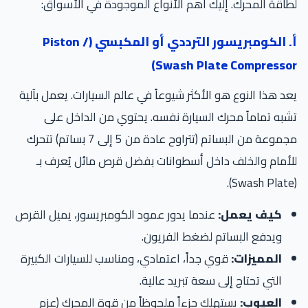
لطاقة المحرك. إليك أهم الأنواع الموجودة في الأسواق:
أ. الكومبريسور الترددي أو المكبسي (Piston /
Swash Plate Compressor)
يعد هذا النوع هو الأكثر شيوعاً في عالم السيارات. يعمل بآلية
تشبه تماماً محرك السيارة نفسه. يحتوي من الداخل على
مجموعة من البساتم (تتراوح عادة من 5 إلى 7 بساتم) تتحرك
للأمام والخلف داخل أسطوانات بفضل قرص مائل يُعرف بـ
(Swash Plate).
كيف يعمل:
عندما يدور عمود الكومبريسور، يميل القرص
ويدفع البساتم لضغط الفريون.
المميزات:
قوي جداً، اعتمادي، ومناسب للسيارات الكبيرة
التي تحتاج إلى سعة تبريد عالية.
العيوب:
يستهلك جزءاً ملحوظاً من قوة المحرك (عزم