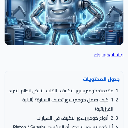
واتساب
فيسبوك
جدول المحتويات
مقدمة: كومبريسور التكييف.. القلب النابض لنظام التبريد
1. كيف يعمل كومبريسور تكييف السيارة؟ (الآلية
الفيزيائية)
2. أنواع كومبريسور التكييف في السيارات
أ. الكومبريسور الترددي أو المكبسي (Piston / Swash