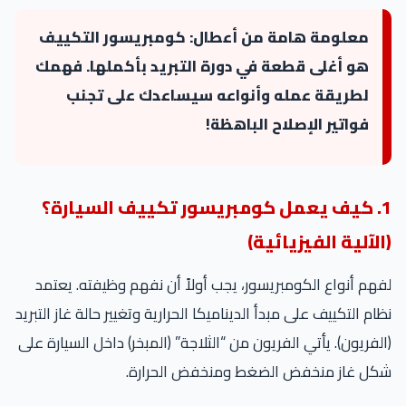
معلومة هامة من أعطال: كومبريسور التكييف
هو أغلى قطعة في دورة التبريد بأكملها. فهمك
لطريقة عمله وأنواعه سيساعدك على تجنب
فواتير الإصلاح الباهظة!
1. كيف يعمل كومبريسور تكييف السيارة؟
(الآلية الفيزيائية)
لفهم أنواع الكومبريسور، يجب أولاً أن نفهم وظيفته. يعتمد
نظام التكييف على مبدأ الديناميكا الحرارية وتغيير حالة غاز التبريد
(الفريون). يأتي الفريون من “الثلاجة” (المبخر) داخل السيارة على
شكل غاز منخفض الضغط ومنخفض الحرارة.