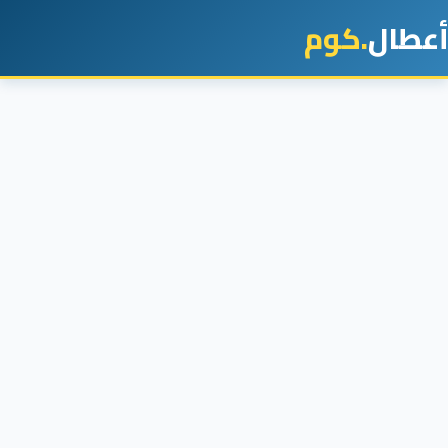
أعطال
.كوم