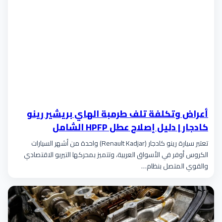
أعراض وتكلفة تلف طرمبة الهاي بريشير رينو
كادجار | دليل إصلاح عطل HPFP الشامل
تعتبر سيارة رينو كادجار (Renault Kadjar) واحدة من أشهر السيارات
الكروس أوفر في الأسواق العربية، وتتميز بمحركها التيربو الاقتصادي
والقوي المتصل بنظام…