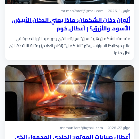
مارس 1, 2026
—
mr.mon7aref@gmail.com
ألوان دخان الشكمان: ماذا يعني الدخان الأبيض،
الأسود، والأزرق؟ | أعطال.كوم
مقدمة: الشكمان هو “لسان” سيارتك الذي يخبرك بحالتها الصحية في
عالم ميكانيكا السيارات، يعتبر “الشكمان” (نظام العادم) بمثابة النافذة التي
نطل منها…
فبراير 22, 2026
—
mr.mon7aref@gmail.com
أعطال صبابات الموتور: الجندي المجهول الذي