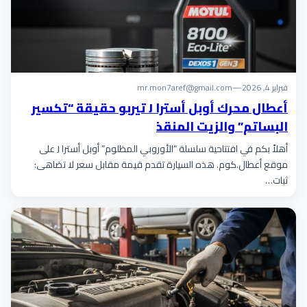
فبراير 4, 2026
—
mr.mon7aref@gmail.com
أعطال محرك أوبل أسترا J تيربو حقيقة “تكسير
البساتم” والزيت المنقذ
أهلاً بكم في افتتاحية سلسلة “الأوروبي المظلوم” أوبل أسترا J على
موقع أعطال.كوم. هذه السيارة تقدم قيمة مقابل سعر لا تضاهى:
ثبات…