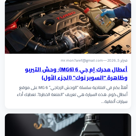
فبراير 5, 2026
—
mr.mon7aref@gmail.com
أعطال محرك إم جي 6 (MG6): وحش التيربو
وظاهرة “السوبر نوك” (الجزء الأول)
أهلاً بكم في افتتاحية سلسلة “الوحش الزجاجي” MG 6 على موقع
أعطال.كوم. هذه السيارة هي تعريف “المتعة الخطرة”. تعطيك أداء
سيارات ألمانية…