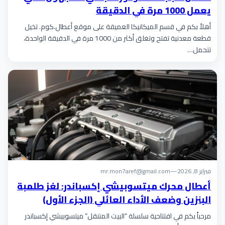
يعمل 1000 مرة في الدقيقة
أهلاً بكم في قسم الميكانيكا العميقة على موقع أعطال.كوم. تخيل
قطعة معدنية تفتح وتغلق أكثر من 1000 مرة في الدقيقة الواحدة،
تتحمل…
فبراير 8, 2026
—
mr.mon7aref@gmail.com
أعطال محرك ميتسوبيشي إكسباندر: لغز طلمبة
البنزين وضعف الأداء العائلي (الجزء الأول)
مرحباً بكم في افتتاحية سلسلة “البيت المتنقل” ميتسوبيشي إكسباندر