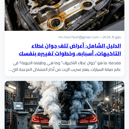
مايو 8, 2026
—
mr.mon7aref@gmail.com
الدليل الشامل: أعراض تلف جوان غطاء
التاكيهات، أسبابه، وخطوات تغييره بنفسك
مقدمة: ما هو “جوان غطاء التاكيهات” وما هي وظيفته الحيوية؟ في
عالم صيانة السيارات، يعتبر تسريب الزيت من أكثر المشاكل المزعجة التي…