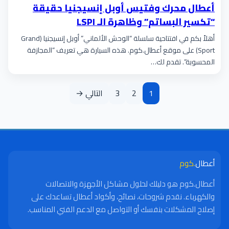
أعطال محرك وفتيس أوبل إنسيجنيا حقيقة
“تكسير البساتم” وظاهرة الـ LSPI
أهلاً بكم في افتتاحية سلسلة “الوحش الألماني” أوبل إنسيجنيا (Grand
Sport) على موقع أعطال.كوم. هذه السيارة هي تعريف “المجازفة
المحسوبة”. تقدم لك…
1
2
3
التالي →
أعطال
.كوم
أعطال.كوم هو دليلك لحلول مشاكل الأجهزة والاتصالات
والكهرباء. نقدم شروحات، نصائح، وأكواد أعطال تساعدك على
إصلاح المشكلات بنفسك أو التواصل مع الدعم الفني المناسب.