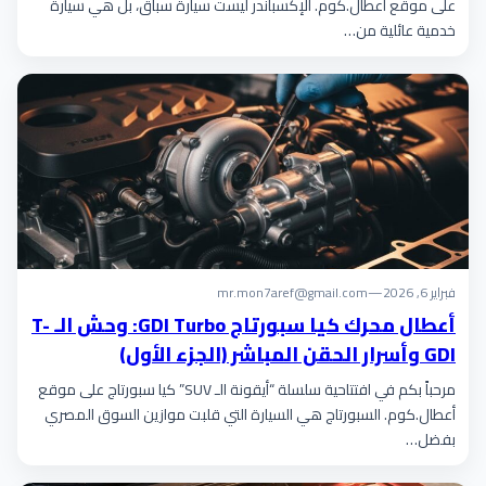
على موقع أعطال.كوم. الإكسباندر ليست سيارة سباق، بل هي سيارة
خدمية عائلية من…
فبراير 6, 2026
—
mr.mon7aref@gmail.com
أعطال محرك كيا سبورتاج GDI Turbo: وحش الـ T-
GDI وأسرار الحقن المباشر (الجزء الأول)
مرحباً بكم في افتتاحية سلسلة “أيقونة الـ SUV” كيا سبورتاج على موقع
أعطال.كوم. السبورتاج هي السيارة التي قلبت موازين السوق المصري
بفضل…