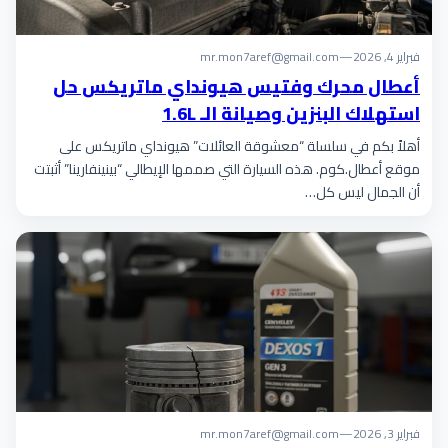
فبراير 4, 2026
—
mr.mon7aref@gmail.com
أعطال محرك وفتيس هيونداي ماتريكس حل
استهلاك البنزين وصيانة الـ 1.6L
أهلاً بكم في سلسلة “معشوقة العائلات” هيونداي ماتريكس على
موقع أعطال.كوم. هذه السيارة التي صممها الإيطالي “بينينفارينا” أثبتت
أن الجمال ليس كل…
فبراير 3, 2026
—
mr.mon7aref@gmail.com