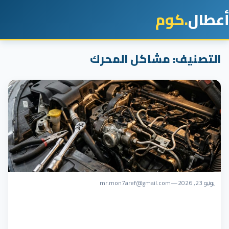
أعطال
.كوم
التصنيف:
مشاكل المحرك
يونيو 23, 2026
—
mr.mon7aref@gmail.com