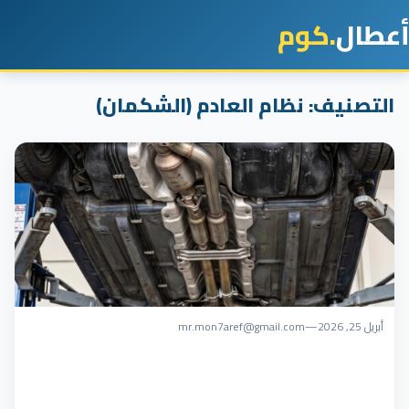
أعطال
.كوم
التصنيف:
نظام العادم (الشكمان)
أبريل 25, 2026
—
mr.mon7aref@gmail.com