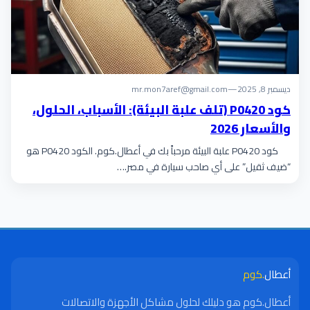
ديسمبر 8, 2025
—
mr.mon7aref@gmail.com
كود P0420 (تلف علبة البيئة): الأسباب، الحلول،
والأسعار 2026
كود P0420 علبة البيئة مرحباً بك في أعطال.كوم. الكود P0420 هو
“ضيف ثقيل” على أي صاحب سيارة في مصر.…
أعطال
.كوم
أعطال.كوم هو دليلك لحلول مشاكل الأجهزة والاتصالات