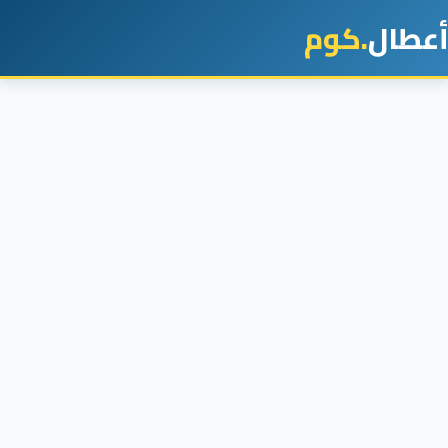
أعطال
.كوم