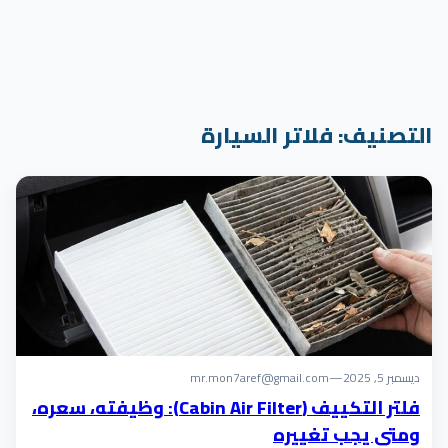
التصنيف:
فلاتر السيارة
ديسمبر 5, 2025
—
mr.mon7aref@gmail.com
فلتر التكييف (Cabin Air Filter): وظيفته، سعره،
ومتى يجب تغييره