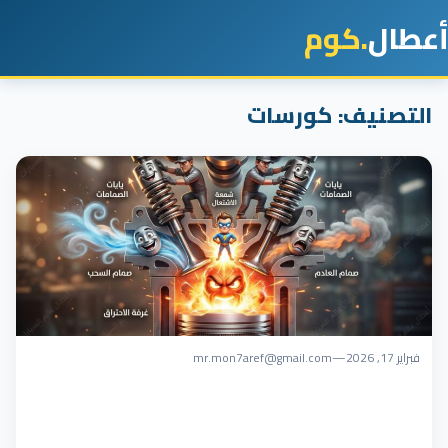
أعطال
.كوم
التصنيف:
كورسات
فبراير 17, 2026
—
mr.mon7aref@gmail.com