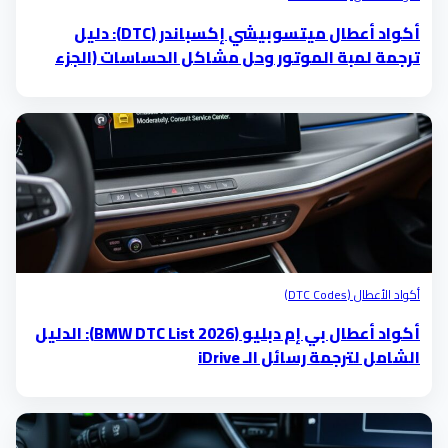
أكواد أعطال ميتسوبيشي إكسباندر (DTC): دليل
ترجمة لمبة الموتور وحل مشاكل الحساسات (الجزء
الخامس)
أكواد الأعطال (DTC Codes)
أكواد أعطال بي إم دبليو (BMW DTC List 2026): الدليل
الشامل لترجمة رسائل الـ iDrive