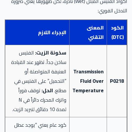
أكواد الفتيس المبلل (Wet) نادرة، لكن ظهورها يعني ضرورة
التدخل الفوري:
الكود
المعنى
الإجراء اللازم
(DTC)
التقني
سخونة الزيت:
الفتيس
ساخن جداً. تظهر عند القيادة
Transmission
العنيفة المتواصلة أو
P0218
Fluid Over
“التحميل” على الفتيس في
Temperature
مطلع.
الحل:
توقف فوراً
واترك المحرك دائراً في N
لمدة 10 دقائق لتبريد الزيت.
كود عام يعني “يوجد عطل