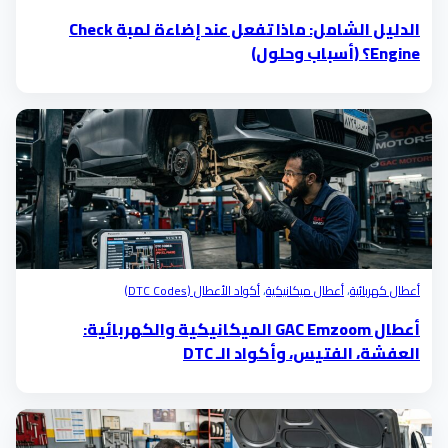
الدليل الشامل: ماذا تفعل عند إضاءة لمبة Check
Engine؟ (أسباب وحلول)
أعطال كهربائية
،
أعطال ميكانيكية
،
أكواد الأعطال (DTC Codes)
أعطال GAC Emzoom الميكانيكية والكهربائية:
العفشة، الفتيس، وأكواد الـ DTC