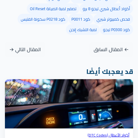
أكواد أعطال شيري تيجو 8 برو
تصفير لمبة الصيانة Oil Reset
فحص كمبيوتر شيري
كود P0011
كود P0218 سخونة الفتيس
كود P0300 تيجو
لمبة التشيك إنجن
← المقال السابق
المقال التالي →
قد يعجبك أيضًا
أكواد الأعطال (DTC Codes)