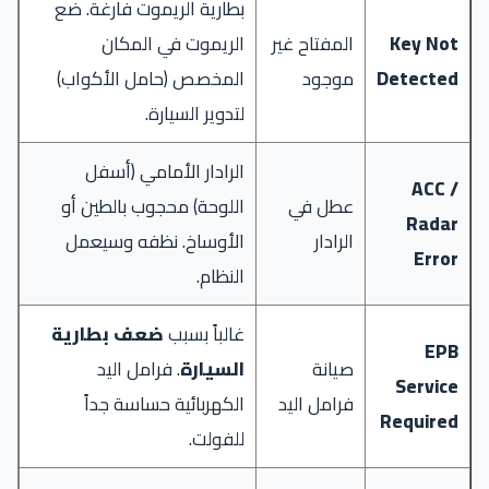
بطارية الريموت فارغة. ضع
Key Not
المفتاح غير
الريموت في المكان
Detected
موجود
المخصص (حامل الأكواب)
لتدوير السيارة.
الرادار الأمامي (أسفل
ACC /
عطل في
اللوحة) محجوب بالطين أو
Radar
الرادار
الأوساخ. نظفه وسيعمل
Error
النظام.
غالباً بسبب
ضعف بطارية
EPB
صيانة
السيارة
. فرامل اليد
Service
فرامل اليد
الكهربائية حساسة جداً
Required
للفولت.