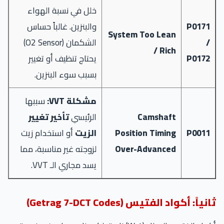
خلل في نسبة الهواء
P0171
والبنزين. غالباً حساس
System Too Lean
/
الشكمان (O2 Sensor)
/ Rich
P0172
يحتاج تنظيف أو تغيير
بسبب سوء البنزين.
مشكلة VVT:
سببها
Camshaft
الرئيسي
تأخير تغيير
P0011
Position Timing
الزيت
أو استخدام زيت
Over-Advanced
لزوجته غير مناسبة، مما
يسد مجاري الـ VVT.
ثانياً: أكواد الفتيس (Getrag 7-DCT Codes)