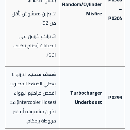
(تحتاج Iridium).
Random/Cylinder
–
Misfire
2. بنزين مغشوش (أقل
P0304
من 92).
3. تراكم كربون على
الصبابات (يحتاج تنظيف
GDI).
ضعف سحب:
التيربو لا
يعطي الضغط المطلوب.
Turbocharger
افحص خراطيم الهواء
P0299
Underboost
(Intercooler Hoses) قد
تكون مشقوقة أو غير
مربوطة بإحكام.