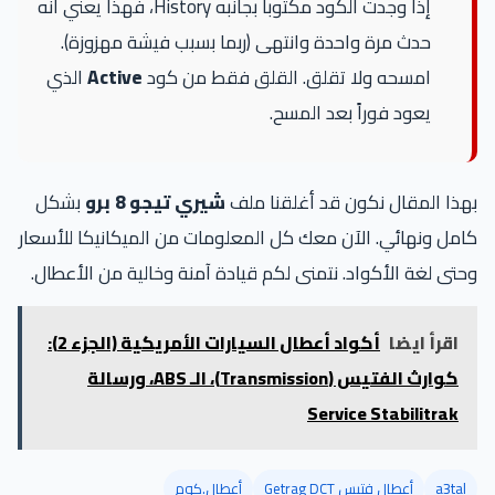
إذا وجدت الكود مكتوباً بجانبه History، فهذا يعني أنه
حدث مرة واحدة وانتهى (ربما بسبب فيشة مهزوزة).
امسحه ولا تقلق. القلق فقط من كود
Active
الذي
يعود فوراً بعد المسح.
بهذا المقال نكون قد أغلقنا ملف
شيري تيجو 8 برو
بشكل
كامل ونهائي. الآن معك كل المعلومات من الميكانيكا للأسعار
وحتى لغة الأكواد. نتمنى لكم قيادة آمنة وخالية من الأعطال.
اقرأ ايضا
أكواد أعطال السيارات الأمريكية (الجزء 2):
كوارث الفتيس (Transmission)، الـ ABS، ورسالة
Service Stabilitrak
a3tal
أعطال فتيس Getrag DCT
أعطال.كوم