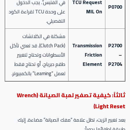
TCU Request
في الفتيس”. يجب الدخول
P0700
MIL On
على وحدة TCU لقراءة الكود
التفصيلي.
مشكلة في الكلاتشات
P2700
Transmission
(Clutch Pack). قد تعني تآكل
–
Friction
الأسطوانات وتحتاج لتغيير
P2704
Element
طقم دبرياج، أو تحتاج فقط
لعمل “Learning” بالكمبيوتر.
ثالثاً: كيفية تصفير لمبة الصيانة (Wrench
Light Reset)
بعد تغيير الزيت، تظل علامة “مفك الصيانة” مضاءة. إليك
طريقة إطفائها يدوياً: