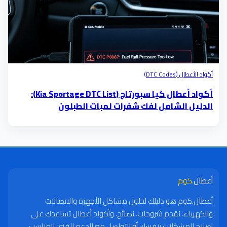
أكواد الأعطال (DTC Codes)
أكواد أعطال كيا سبورتاج (Kia Sportage DTC List):
الدليل الشامل لفك شفرات لمبات الطبلون
أعطال
.كوم
أعطال.كوم هو دليلك لحلول مشاكل الأجهزة والاتصالات
والكهرباء. نقدم شروحات، نصائح، وأكواد أعطال تساعدك على
إصلاح المشكلات بنفسك أو التواصل مع الدعم الفني المناسب.