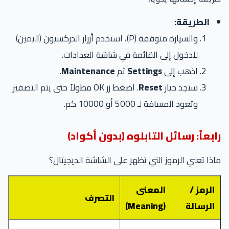
الطريقة:
والسيارة متوقفة (P)، استخدم أزرار الدركسيون (اليمين)
للدخول إلى القائمة في شاشة العدادات.
اذهب إلى
Settings
ثم
Maintenance
.
ستجد خيار
Reset
. اضغط زر OK مطولاً حتى يتم التصفير
وتعود المسافة لـ 5000 أو 10000 كم.
رابعاً: رسائل التابلوه (بدون أكواد)
ماذا تعني الرموز التي تظهر على الشاشة الديجيتال؟
الرمز /
المعنى
التصرف
الرسالة
(Meaning)