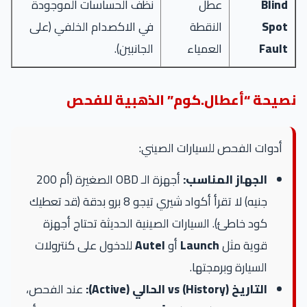
Blind
عطل
نظف الحساسات الموجودة
Spot
النقطة
في الاكصدام الخلفي (على
Fault
العمياء
الجانبين).
نصيحة “أعطال.كوم” الذهبية للفحص
أدوات الفحص للسيارات الصيني:
الجهاز المناسب:
أجهزة الـ OBD الصغيرة (أم 200
جنيه) لا تقرأ أكواد شيري تيجو 8 برو بدقة (قد تعطيك
كود خاطئ). السيارات الصينية الحديثة تحتاج أجهزة
قوية مثل
Launch
أو
Autel
للدخول على كنترولات
السيارة وبرمجتها.
التاريخ (History) vs الحالي (Active):
عند الفحص،