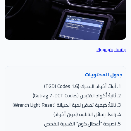
واتساب
فيسبوك
جدول المحتويات
أولاً: أكواد المحرك (1.6 TGDI Codes)
ثانياً: أكواد الفتيس (Getrag 7-DCT Codes)
ثالثاً: كيفية تصفير لمبة الصيانة (Wrench Light Reset)
رابعاً: رسائل التابلوه (بدون أكواد)
نصيحة “أعطال.كوم” الذهبية للفحص