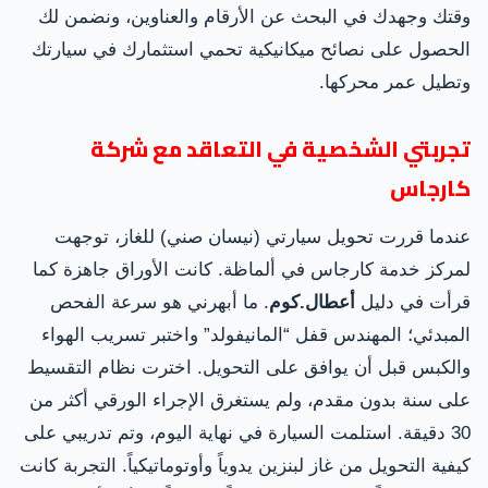
وقتك وجهدك في البحث عن الأرقام والعناوين، ونضمن لك
الحصول على نصائح ميكانيكية تحمي استثمارك في سيارتك
وتطيل عمر محركها.
تجربتي الشخصية في التعاقد مع شركة
كارجاس
عندما قررت تحويل سيارتي (نيسان صني) للغاز، توجهت
لمركز خدمة كارجاس في ألماظة. كانت الأوراق جاهزة كما
قرأت في دليل
أعطال.كوم
. ما أبهرني هو سرعة الفحص
المبدئي؛ المهندس قفل “المانيفولد” واختبر تسريب الهواء
والكبس قبل أن يوافق على التحويل. اخترت نظام التقسيط
على سنة بدون مقدم، ولم يستغرق الإجراء الورقي أكثر من
30 دقيقة. استلمت السيارة في نهاية اليوم، وتم تدريبي على
كيفية التحويل من غاز لبنزين يدوياً وأوتوماتيكياً. التجربة كانت