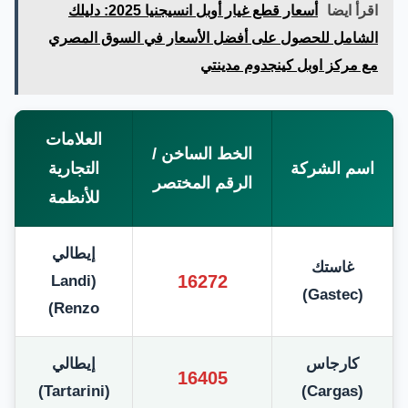
اقرأ ايضا
أسعار قطع غيار أوبل انسيجنيا 2025: دليلك
الشامل للحصول على أفضل الأسعار في السوق المصري
مع مركز اوبل كينجدوم مدينتي
العلامات
الخط الساخن /
اسم الشركة
التجارية
الرقم المختصر
للأنظمة
إيطالي
غاستك
16272
(Landi
(Gastec)
Renzo)
كارجاس
إيطالي
16405
(Tartarini)
(Cargas)