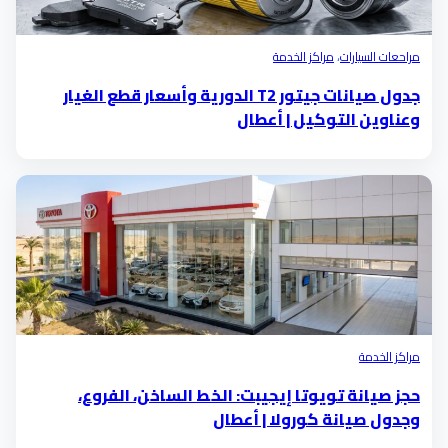
مراحعات السيارات
،
مراكز الخدمة
جدول صيانات جيتور T2 الدورية وأسعار قطع الغيار
وعناوين التوكيل | أعطال
مراكز الخدمة
حجز صيانة تويوتا إيجيبت: الخط الساخن، الفروع،
وجدول صيانة كورولا | أعطال