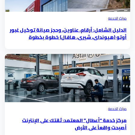
مراكز الخدمة
الدليل الشامل: أرقام، عناوين، وحجز صيانة توكيل غبور
أوتو (هيونداي، شيري، هافال) خطوة بخطوة
مراكز الخدمة
مركز خدمة “أعطال” المعتمد: ثقتك على الإنترنت
أصبحت واقعاً على الأرض