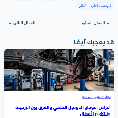
كاوتشة داخلي
كبالن
← المقال السابق
المقال التالي →
د يعجبك أيضًا
نظام التعليق (العفشة)
أعراض اعوجاج الدونجل الخلفي والفرق بين الزرجينة
والتغيير | أعطال