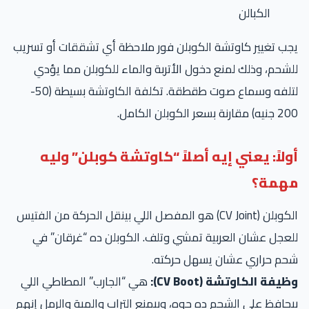
الكبالن
ب تغيير كاوتشة الكوبلن فور ملاحظة أي تشققات أو تسريب
شحم، وذلك لمنع دخول الأتربة والماء للكوبلن مما يؤدي
لتلفه وسماع صوت طقطقة. تكلفة الكاوتشة بسيطة (50-
مقارنة بسعر الكوبلن الكامل.
ولاً: يعني إيه أصلاً “كاوتشة كوبلن” وليه
همة؟
الكوبلن (CV Joint) هو المفصل اللي بينقل الحركة من الفتيس
عجل عشان العربية تمشي وتلف. الكوبلن ده “غرقان” في
حم حراري عشان يسهل حركته.
يفة الكاوتشة (CV Boot):
هي “الجارب” المطاطي اللي
حافظ على الشحم ده جوه، وبيمنع التراب والمية والرمل إنهم