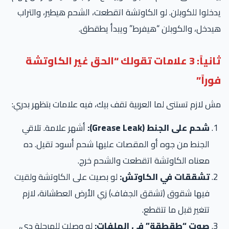
خلوا للكوبلن. لو الكاوتشة اتقطعت، الشحم هيطير، والتراب
دخل، والكوبلن “هيفرط” ويبدأ يطقطق.
ثانياً: 3 علامات تقولك “الحق غير الكاوتشة
وراً”
 لازم تستنى لما العربية تقف بيك، فيه علامات بتظهر بدري:
شحم على الجنط (Grease Leak):
أشهر علامة. تلاقي
الجنط من جوه أو المقصات عليها شحم أسود تقيل. ده
معناه الكاوتشة اتقطعت والشحم خرج.
تشققات في الكاوتش:
لو بصيت على الكاوتشة ولقيت
فيها شقوق (تشقق الجفاف) زي الأرض العطشانة، لازم
تتغير قبل ما تتقطع.
صوت “طقطقة” في الملفات:
لو وصلت للمرحلة دي،