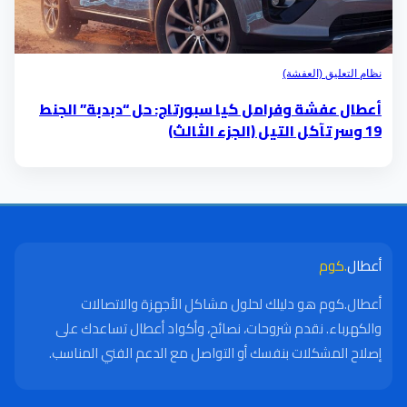
نظام التعليق (العفشة)
أعطال عفشة وفرامل كيا سبورتاج: حل “دبدبة” الجنط
19 وسر تآكل التيل (الجزء الثالث)
أعطال
.كوم
أعطال.كوم هو دليلك لحلول مشاكل الأجهزة والاتصالات
والكهرباء. نقدم شروحات، نصائح، وأكواد أعطال تساعدك على
إصلاح المشكلات بنفسك أو التواصل مع الدعم الفني المناسب.