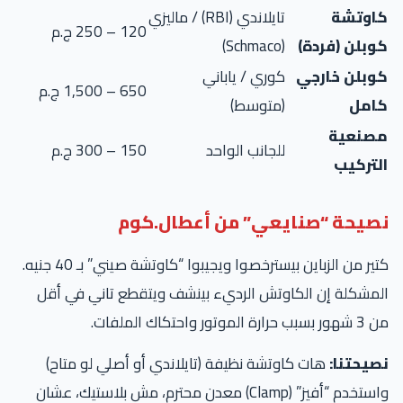
اوتشة
تايلاندي (RBI) / ماليزي
120 – 250 ج.م
وبلن (فردة)
(Schmaco)
وبلن خارجي
كوري / ياباني
650 – 1,500 ج.م
امل
(متوسط)
صنعية
للجانب الواحد
150 – 300 ج.م
لتركيب
صيحة “صنايعي” من أعطال.كوم
كتير من الزباين بيسترخصوا ويجيبوا “كاوتشة صيني” بـ 40 جنيه.
مشكلة إن الكاوتش الرديء بينشف ويتقطع تاني في أقل
 حرارة الموتور واحتكاك الملفات.
صيحتنا:
هات كاوتشة نظيفة (تايلاندي أو أصلي لو متاح)
واستخدم “أفيز” (Clamp) معدن محترم، مش بلاستيك، عشان