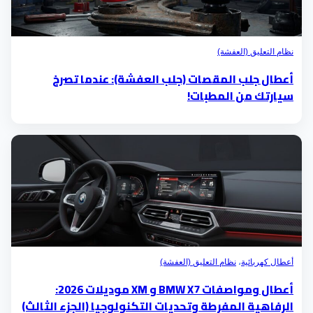
نظام التعليق (العفشة)
أعطال جلب المقصات (جلب العفشة): عندما تصرخ
سيارتك من المطبات!
أعطال كهربائية
،
نظام التعليق (العفشة)
أعطال ومواصفات BMW X7 و XM موديلات 2026:
الرفاهية المفرطة وتحديات التكنولوجيا (الجزء الثالث)