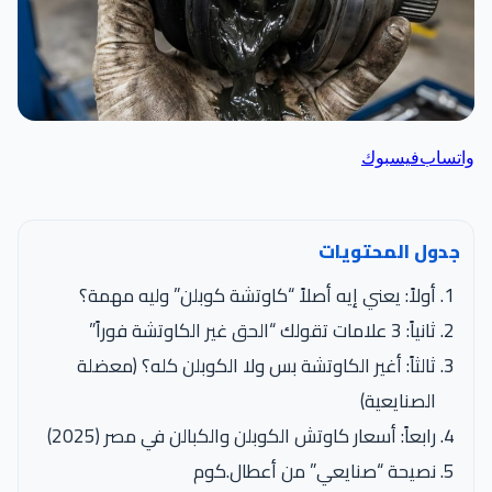
اتساب
فيسبوك
جدول المحتويات
أولاً: يعني إيه أصلاً “كاوتشة كوبلن” وليه مهمة؟
ثانياً: 3 علامات تقولك “الحق غير الكاوتشة فوراً”
ثالثاً: أغير الكاوتشة بس ولا الكوبلن كله؟ (معضلة
الصنايعية)
رابعاً: أسعار كاوتش الكوبلن والكبالن في مصر (2025)
نصيحة “صنايعي” من أعطال.كوم