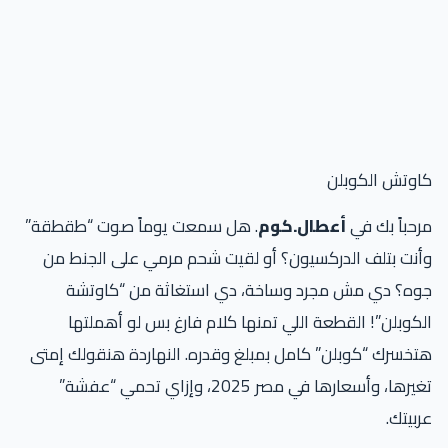
اوتش الكوبلن
حباً بك في
أعطال.كوم
. هل سمعت يوماً صوت “طقطقة”
نت بتلف الدركسيون؟ أو لقيت شحم مرمي على الجنط من
وه؟ دي مش مجرد وساخة، دي استغاثة من “كاوتشة
كوبلن”! القطعة اللي تمنها كلام فارغ بس لو أهملتها
خسرك “كوبلن” كامل بمبلغ وقدره. النهاردة هنقولك إمتى
تغيرها، وأسعارها في مصر 2025، وإزاي تحمي “عفشة”
بيتك.