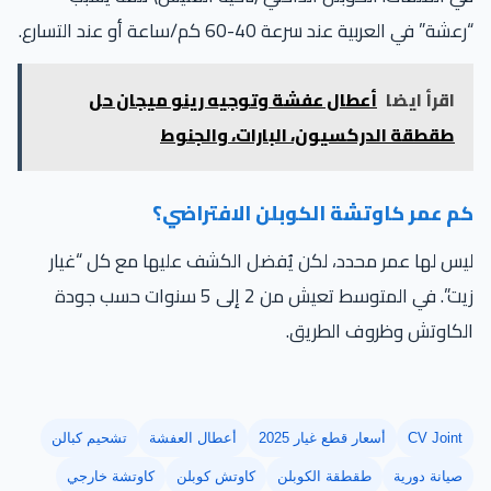
شة” في العربية عند سرعة 40-60 كم/ساعة أو عند التسارع.
اقرأ ايضا
أعطال عفشة وتوجيه رينو ميجان حل
طقطقة الدركسيون، البارات، والجنوط
م عمر كاوتشة الكوبلن الافتراضي؟
س لها عمر محدد، لكن يُفضل الكشف عليها مع كل “غيار
زيت”. في المتوسط تعيش من 2 إلى 5 سنوات حسب جودة
لكاوتش وظروف الطريق.
CV Joint
أسعار قطع غيار 2025
أعطال العفشة
تشحيم كبالن
صيانة دورية
طقطقة الكوبلن
كاوتش كوبلن
كاوتشة خارجي