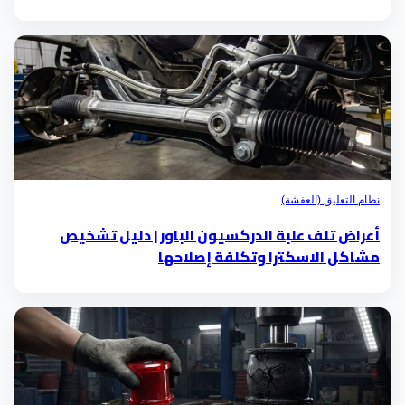
نظام التعليق (العفشة)
أعراض تلف علبة الدركسيون الباور | دليل تشخيص
مشاكل الاسكترا وتكلفة إصلاحها