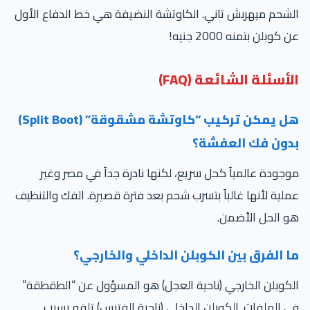
شحم ميهربش تاني. الكاوتشة النضيفة هي خط الدفاع الأول
 كوبلن بتمنه 2000 جنيه!
أسئلة الشائعة (FAQ)
هل يمكن تركيب “كاوتشة مشقوقة” (Split Boot)
دون فك العفشة؟
جودة عالمياً كحل سريع، لكنها نادرة جداً في مصر وغير
لية لأنها غالباً بتسرب شحم بعد فترة قصيرة. الفك والتنظيف
 الحل الأضمن.
ا الفرق بين الكوبلن الداخلي والخارجي؟
كوبلن الخارجي (ناحية العجل) هو المسؤول عن “الطقطقة”
 الملفات. الكوبلن الداخلي (ناحية الفتيس) تلفه يسبب