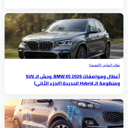
نظام التعليق (العفشة)
أعطال ومواصفات BMW X5 2026: وحش الـ SUV
ومنظومة الـ Hybrid الجديدة (الجزء الثاني)