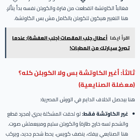
فغالباً الكاوتشة اتقطعت من فترة والكوبلن نفسه بدأ يتأثر.
هنا التغيير هيكون للكوبلن بالكامل مش بس الكاوتشة.
اقرأ ايضا
أعطال جلب المقصات (جلب العفشة): عندما
تصرخ سيارتك من المطبات!
الثاً: أغير الكاوتشة بس ولا الكوبلن كله؟
معضلة الصنايعية)
ا بيحصل الخلاف الدايم في الورش المصرية:
غير الكاوتشة فقط:
لو لحقت المشكلة بدري (مجرد قطع
والشحم لسه خارج طازة) والكوبلن سليم ومبيعملش صوت.
هنا الصنايعي بيفك، ينضف كويس، يحط شحم جديد، ويركب