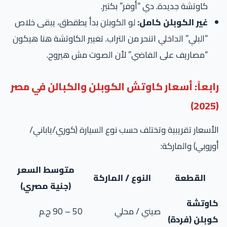
كاوتشة جديدة. دي “أوفر” بكتير.
غير الكوبلن كامل:
لو الكوبلن بدأ يطقطق، يبقى خلاص
“البلي” الداخلي اتنحر من التراب. تغيير الكاوتشة هنا هيكون
“مصاريف على الفاضي” لأن الصوت مش هيروح.
ابعاً: أسعار كاوتش الكوبلن والكبالن في مصر
أسعار تقريبية وتختلف حسب نوع السيارة (كوري/ياباني/
روبي) والماركة:
متوسط السعر
القطعة
النوع / الماركة
(جنية مصري)
اوتشة
صيني / محلي
50 – 90 ج.م
وبلن (فردة)