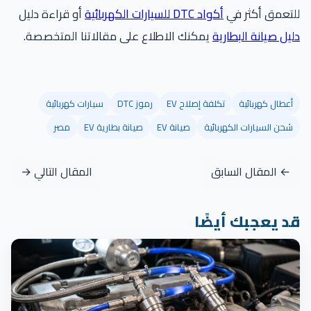
للتعمق أكثر في
أكواد DTC للسيارات الكهربائية
أو قراءة دليل
دليل صيانة البطارية
يمكنك الاطلاع على مقالاتنا المتخصصة.
أعطال كهربائية
تكلفة إصلاح EV
رموز DTC
سيارات كهربائية
شحن السيارات الكهربائية
صيانة EV
صيانة بطارية EV
مصر
← المقال السابق
المقال التالي →
قد يعجبك أيضًا