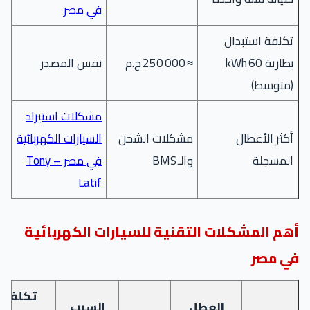
في مصر
تكلفة استبدال
بطارية 60 kWh
≈ 250 000 ج.م
نفس المصدر
(متوسط)
مشكلات استيراد
أكثر الأعطال
مشكلات الشحن
السيارات الكهربائية
المسجلة
والـ BMS
في مصر – Tony
Latif
أهم المشكلات التقنية للسيارات الكهربائية
في مصر
تكلفة
العطل
السبب