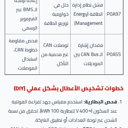
إعادة برمجة
فشل نظام إدارة
خلل في
الـ BMS عبر
P0A97
الطاقة (Energy
خوارزمية
الفيرموير
Management)
توزيع الطاقة
الرسمي
فحص مقاومة
فقدان إشارة
توصلات CAN
خطوط CAN،
P0A55
الـ CAN Bus بين
غير محمية من
استبدال
الموديلات
التآكل
الموصلات
خطوات تشخيص الأعطال بشكل عملي (DIY)
فحص البطارية:
استخدم مقياس جهد لقراءة الفولتية
عند السكون (≈ 400 V للبطارية 100 kWh). تحقق من نسبة
الشحن عبر لوحة العدادات أو تطبيق الشركة.