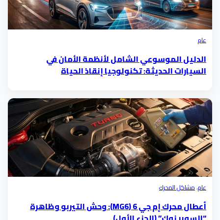
عام
الدليل الموسوعي الشامل لأنظمة الأمان في
السيارات الحديثة: تكنولوجيا إنقاذ الحياة
عام
،
مشاكل المحرك
أعطال محرك إم جي 6 (MG6): وحش التيربو وظاهرة
“السوبر نوك” (الجزء الأول)