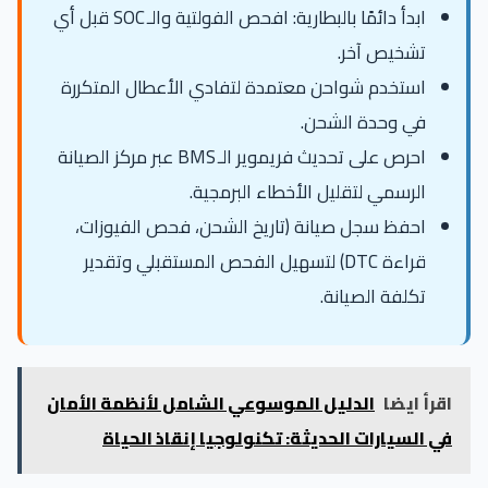
ابدأ دائمًا بالبطارية: افحص الفولتية والـ SOC قبل أي
تشخيص آخر.
استخدم شواحن معتمدة لتفادي الأعطال المتكررة
في وحدة الشحن.
احرص على تحديث فريموير الـ BMS عبر مركز الصيانة
الرسمي لتقليل الأخطاء البرمجية.
احفظ سجل صيانة (تاريخ الشحن، فحص الفيوزات،
قراءة DTC) لتسهيل الفحص المستقبلي وتقدير
تكلفة الصيانة.
اقرأ ايضا
الدليل الموسوعي الشامل لأنظمة الأمان
في السيارات الحديثة: تكنولوجيا إنقاذ الحياة