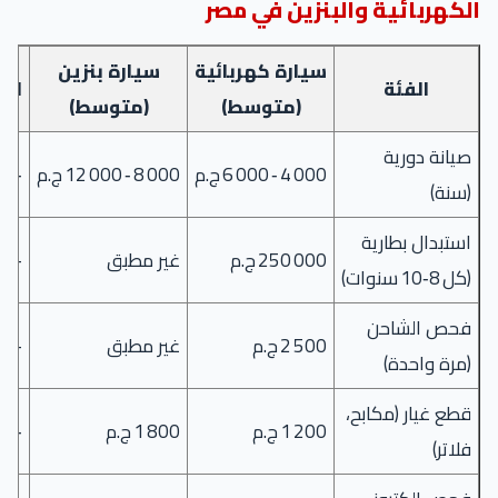
الكهربائية والبنزين في مصر
سيارة كهربائية
سيارة بنزين
الفئة
الف
(متوسط)
(متوسط)
صيانة دورية
4 000 ‑ 6 000 ج.م
8 000 ‑ 12 000 ج.م
‑50 %
(سنة)
استبدال بطارية
250 000 ج.م
غير مطبق
—
(كل 8‑10 سنوات)
فحص الشاحن
2 500 ج.م
غير مطبق
—
(مرة واحدة)
قطع غيار (مكابح،
1 200 ج.م
1 800 ج.م
‑33 %
فلاتر)