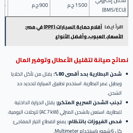
فحص إلكتروني
1 500 ج.م
900 ج.م
+66 %
(BMS/ECU)
اقرأ ايضا
أفلام حماية السيارات (PPF) في مصر:
الأسعار، العيوب، وأفضل الأنواع
نصائح صيانة لتقليل الأعطال وتوفير المال
شحن البطارية بحد أقصى 80 %:
يقلل من تآكل الخلايا
ويطيل عمر البطارية. استخدم تطبيق السيارة لتحديد حد
الشحن.
تجنب الشحن السريع المتكرر:
يقلل الحرارة الداخلية
للبطارية. استعن بالشحن المنزلي (AC 7 kW) للرحلات اليومية.
فحص الفيوزات بانتظام:
يمنع انقطاع التيار المفاجئ.
كل 6 شهور باستخدام Multimeter.