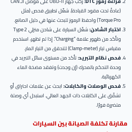
قراءة رموز DTC:
ركب جهاز OBD‑II على موصل الـ CAN
(عادةً تحت مقود القيادة). شغّل تطبيق فحص (مثل
Torque Pro) واحفظ الرموز للبحث عنها في دليل الصانع.
اختبار الشاحن:
شغّل السيارة على شاحن منزلي Type 2
وتأكد من ظهور علامة “Charging”. إذا لم تظهر، استخدم
مقياس تيار (Clamp‑meter) للتحقق من التيار المار.
فحص نظام التبريد:
تأكد من مستوى سائل التبريد في
وحدة التحكم بالمحرك (إن وجدت) وتفقد مضخة الماء
الكهربائية.
فحص الوصلات والكابلات:
ابحث عن علامات احتراق أو
تشقّق على الكابلات ذات الجهد العالي. استبدل أي وصلة
متضررة فورًا.
مقارنة تكلفة الصيانة بين السيارات