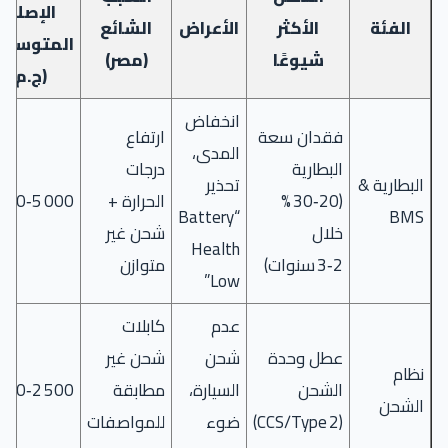
الإصلاح
الفئة
الأكثر
الأعراض
الشائع
المتوسطة
شيوعًا
(مصر)
(ج.م)
انخفاض
فقدان سعة
ارتفاع
المدى،
البطارية
درجات
البطارية &
تحذير
(20‑30 %
الحرارة +
5 000‑8 000
“Battery
BMS
خلال
شحن غير
Health
2‑3 سنوات)
متوازن
Low”
عدم
كابلات
عطل وحدة
شحن
شحن غير
نظام
الشحن
السيارة،
مطابقة
2 500‑4 000
الشحن
(CCS/Type 2)
ضوء
للمواصفات