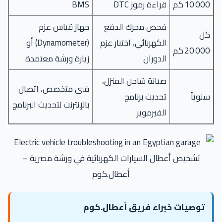
10 000 كم
قراءة رموز DTC
BMS
فحص محرك الدفع
جهاز قياس عزم
كل
الكهربائي، اختبار عزم
(Dynamometer) أو
20 000 كم
الدوران
زيارة ورشة معتمدة
صيانة شاحن المنزل،
فني متخصص، اتصال
سنوياً
تحديث برنامج
بالإنترنت لتحديث البرنامج
الفيرموير
تشخيص أعطال السيارات الكهربائية في ورشة مصرية –
أعطال.كوم
توصيات خبراء فريق أعطال.كوم