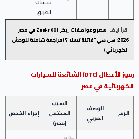
صدمات
الطريق
اقرأ ايضا
سعر ومواصفات زيكر Zeekr 001 في مصر
2026: هل هي "قاتلة تسلا"؟ (مراجعة شاملة للوحش
الكهربائي)
رموز الأعطال (DTC) الشائعة للسيارات
الكهربائية في مصر
السبب
الوصف
الرمز
المحتمل
إجراء الفحص
العربي
(مصر)
حرارة