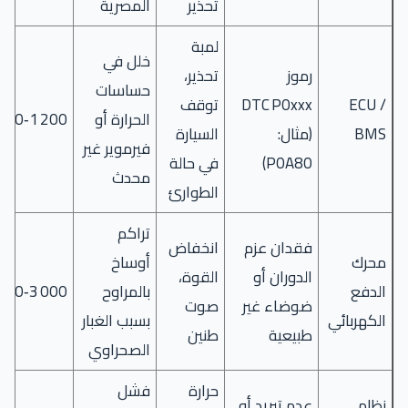
تحذير
المصرية
لمبة
خلل في
رموز
تحذير،
حساسات
ECU /
DTC P0xxx
توقف
الحرارة أو
1 200‑2 500
BMS
(مثال:
السيارة
فيرموير غير
P0A80)
في حالة
محدث
الطوارئ
تراكم
فقدان عزم
انخفاض
محرك
أوساخ
الدوران أو
القوة،
الدفع
بالمراوح
3 000‑5 000
ضوضاء غير
صوت
الكهربائي
بسبب الغبار
طبيعية
طنين
الصحراوي
حرارة
فشل
نظام
عدم تبريد أو