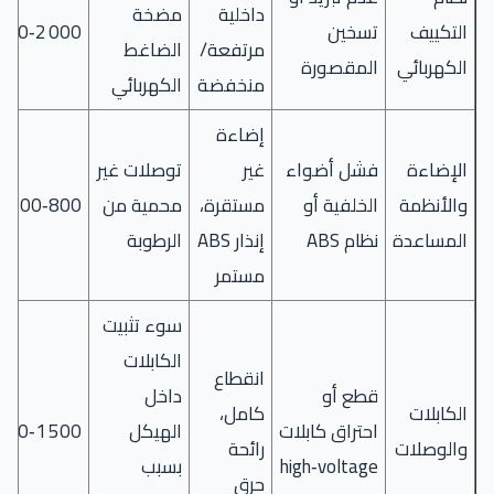
داخلية
مضخة
التكييف
تسخين
2 000‑3 500
مرتفعة/
الضاغط
الكهربائي
المقصورة
منخفضة
الكهربائي
إضاءة
الإضاءة
فشل أضواء
غير
توصلات غير
والأنظمة
الخلفية أو
مستقرة،
محمية من
800‑1 500
المساعدة
نظام ABS
إنذار ABS
الرطوبة
مستمر
سوء تثبيت
الكابلات
انقطاع
قطع أو
داخل
الكابلات
كامل،
احتراق كابلات
الهيكل
1 500‑3 000
والوصلات
رائحة
high‑voltage
بسبب
حرق