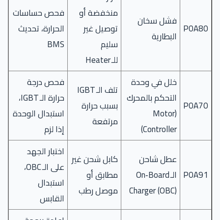
منخفضة أو
فحص حساسات
فشل سخان
P0A80
توصيل غير
الحرارة، تحديث
البطارية
سليم
BMS
للـ Heater
خلل في وحدة
فحص درجة
تلف الـ IGBT
التحكم بالمحرك
حرارة الـ IGBT،
P0A70
بسبب حرارة
(Motor
استبدال الوحدة
مرتفعة
Controller)
إذا لزم
اختبار الجهد
عطل شاحن
كابل شحن غير
على الـ OBC،
P0A91
الـ On‑Board
مطابق أو
استبدال
Charger (OBC)
موصل رطب
القابس