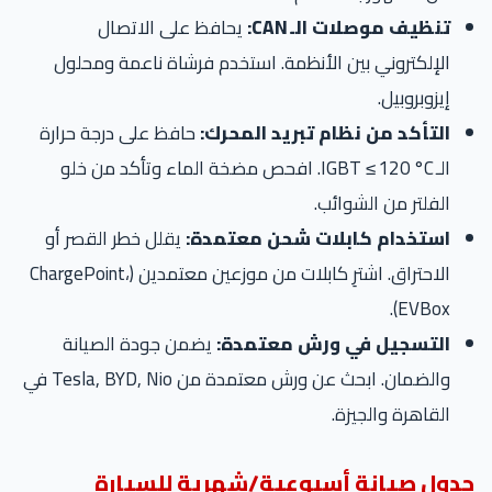
تنظيف موصلات الـ CAN:
يحافظ على الاتصال
الإلكتروني بين الأنظمة. استخدم فرشاة ناعمة ومحلول
إيزوبروبيل.
التأكد من نظام تبريد المحرك:
حافظ على درجة حرارة
الـ IGBT ≤ 120 °C. افحص مضخة الماء وتأكد من خلو
الفلتر من الشوائب.
استخدام كابلات شحن معتمدة:
يقلل خطر القصر أو
الاحتراق. اشترِ كابلات من موزعين معتمدين (ChargePoint،
EVBox).
التسجيل في ورش معتمدة:
يضمن جودة الصيانة
والضمان. ابحث عن ورش معتمدة من Tesla, BYD, Nio في
القاهرة والجيزة.
جدول صيانة أسبوعية/شهرية للسيارة