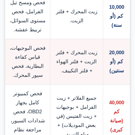
فحص ومسح تيل
10,000
زيت المحرك + فلتر
الفرامل، فحص
كم (أو
الزيت.
مستوى السوائل،
سنة)
تربيط عفشة.
فحص البوجيهات،
20,000
زيت المحرك + فلتر
قياس كفاءة
كم (أو
الزيت + فلتر الهواء
البطارية، فحص
سنتين)
+ فلتر التكييف.
سيور المحرك.
فحص كمبيوتر
جميع الفلاتر + زيت
40,000
كامل بجهاز
الفرامل + بوجيهات
كم
OBD2، فحص
+ زيت الفتيس (في
(صيانة
شدادات السيور،
بعض الموديلات) +
كبرى)
مراجعة نظام
مياه التبريد.