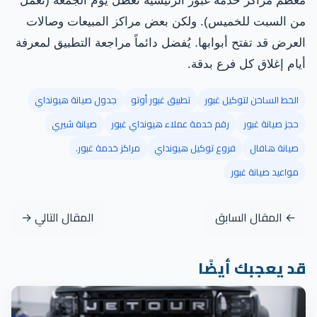
معظم مراكز خدمة غبور الرئيسية تعطل يوم الجمعة (تعمل
من السبت للخميس). ولكن بعض مراكز المبيعات وصالات
العرض قد تفتح أبوابها. يُفضل دائماً مراجعة التطبيق لمعرفة
أيام إغلاق كل فرع بدقة.
الخط الساخن لتوكيل غبور
تطبيق غبور أوتو
جدول صيانة هيونداي
حجز صيانة غبور
رقم خدمة عملاء هيونداي غبور
صيانة شيري
صيانة هافال
فروع توكيل هيونداي
مراكز خدمة غبور.
مواعيد صيانة غبور
← المقال السابق
المقال التالي →
قد يعجبك أيضًا