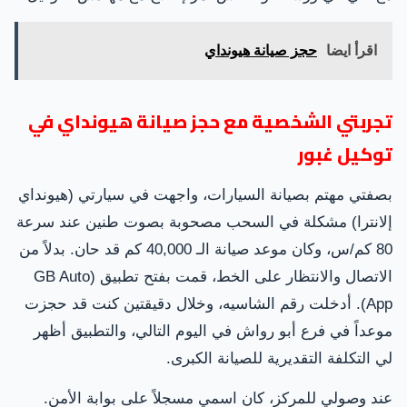
اقرأ ايضا
حجز صيانة هيونداي
تجربتي الشخصية مع حجز صيانة هيونداي في
توكيل غبور
بصفتي مهتم بصيانة السيارات، واجهت في سيارتي (هيونداي
إلانترا) مشكلة في السحب مصحوبة بصوت طنين عند سرعة
80 كم/س، وكان موعد صيانة الـ 40,000 كم قد حان. بدلاً من
الاتصال والانتظار على الخط، قمت بفتح تطبيق (GB Auto
App). أدخلت رقم الشاسيه، وخلال دقيقتين كنت قد حجزت
موعداً في فرع أبو رواش في اليوم التالي، والتطبيق أظهر
لي التكلفة التقديرية للصيانة الكبرى.
عند وصولي للمركز، كان اسمي مسجلاً على بوابة الأمن.