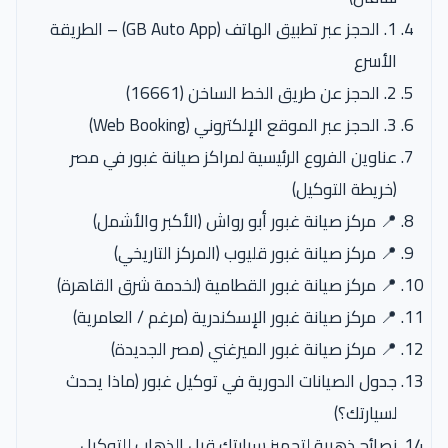
1. الحجز عبر تطبيق الهاتف (GB Auto App) – الطريقة
الأسرع
2. الحجز عن طريق الخط الساخن (16661)
3. الحجز عبر الموقع الإلكتروني (Web Booking)
عناوين الفروع الرئيسية لمراكز صيانة غبور في مصر
(خريطة التوكيل)
📍 مركز صيانة غبور أبو رواش (الأكبر والأشمل)
📍 مركز صيانة غبور قليوب (المركز التاريخي)
📍 مركز صيانة غبور القطامية (لخدمة شرق القاهرة)
📍 مركز صيانة غبور الإسكندرية (مرغم / العامرية)
📍 مركز صيانة غبور الميرغني (مصر الجديدة)
جدول الصيانات الدورية في توكيل غبور (ماذا يحدث
لسيارتك؟)
نصائح ذهبية لتجهيز سيارتك قبل الذهاب للتوكيل