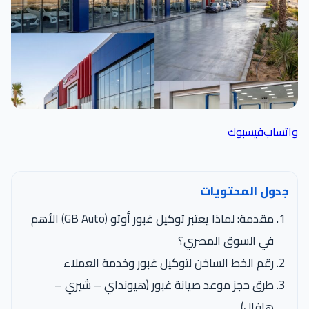
واتساب
فيسبوك
جدول المحتويات
مقدمة: لماذا يعتبر توكيل غبور أوتو (GB Auto) الأهم
في السوق المصري؟
رقم الخط الساخن لتوكيل غبور وخدمة العملاء
طرق حجز موعد صيانة غبور (هيونداي – شيري –
هافال)