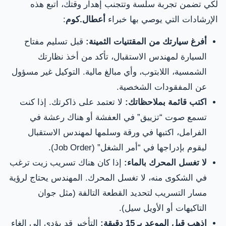
لكي تضمن تجربة سلسة وتتجنب إهدار وقتك، اتبع هذه
الإرشادات التي يوصي بها خبراء
أعطال.كوم
:
أفرغ سيارتك من المقتنيات الثمينة:
قبل تسليم مفتاح
السيارة لمهندس الاستقبال، تأكد من أخذ نظارتك
الشمسية، اللابتوب، وأي مبالغ مالية. التوكيل غير مسؤول
عن المفقودات الشخصية.
اكتب قائمة بملاحظاتك:
لا تعتمد على ذاكرتك. إذا كنت
تسمع صوت “تزييق” في العفشة أو هناك رعشة في
الفرامل، اكتبها في ورقة وسلمها لمهندس الاستقبال
ليقوم بإدراجها في “أمر الشغل” (Job Order).
لا تغسل المحرك بالماء:
إذا كان هناك تسريب زيت ترغب
في الشكوى منه، لا تغسل المحرك. المهندس يحتاج لرؤية
مسار التسريب لتحديد القطعة التالفة (مثل جوان
التاكيهات أو الأويل سيل).
اذهب قبل الموعد بـ 15 دقيقة:
التأخير قد يؤدي إلى إلغاء