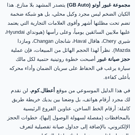
مجموعة غبور أوتو (GB Auto)
يتصدر المشهد بلا منازع. هذا
الكيان الضخم ليس مجرد وكيل محلي، بل هو شبكة ضخمة
تضم تحت مظلتها أشهر وأقوى العلامات التجارية التي يعتمد
عليها ملايين السائقين يومياً، وعلى رأسها (هيونداي Hyundai،
شيري Chery، هافال Haval، شانجان Changan، ومازدا
Mazda). نظراً لهذا الحجم الهائل من المبيعات، فإن عملية
حجز صيانة غبور
أصبحت خطوة روتينية حتمية لكل مالك
سيارة يرغب في الحفاظ على سريان الضمان وأداء محركه
بأعلى كفاءة.
في هذا الدليل الموسوعي من موقع
أعطال.كوم
، لن نقدم
لك مجرد أرقام هواتف، بل وضعنا بين يديك خريطة طريق
كاملة: أرقام الخط الساخن، عناوين الفروع الرئيسية
بالمحافظات (مفصلة لسهولة الوصول إليها)، خطوات الحجز
الإلكتروني، بالإضافة إلى جداول صيانة تفصيلية لتعرف