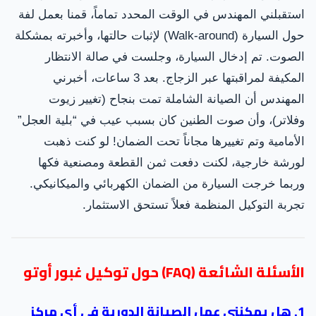
استقبلني المهندس في الوقت المحدد تماماً، قمنا بعمل لفة
حول السيارة (Walk-around) لإثبات حالتها، وأخبرته بمشكلة
الصوت. تم إدخال السيارة، وجلست في صالة الانتظار
المكيفة لمراقبتها عبر الزجاج. بعد 3 ساعات، أخبرني
المهندس أن الصيانة الشاملة تمت بنجاح (تغيير زيوت
وفلاتر)، وأن صوت الطنين كان بسبب عيب في “بلية العجل”
الأمامية وتم تغييرها مجاناً تحت الضمان! لو كنت ذهبت
لورشة خارجية، لكنت دفعت ثمن القطعة ومصنعية فكها
وربما خرجت السيارة من الضمان الكهربائي والميكانيكي.
تجربة التوكيل المنظمة فعلاً تستحق الاستثمار.
الأسئلة الشائعة (FAQ) حول توكيل غبور أوتو
1. هل يمكنني عمل الصيانة الدورية في أي مركز