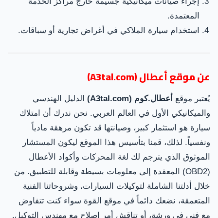
إجراء صيانات ميكانيكية جسيمة خارج مراكز الخدمة
المعتمدة.
استخدام سيارة الملاكي في أغراض تجارية أو سباقات.
عن موقع أعطال (A3tal.com)
يُعتبر موقع
أعطال.كوم (A3tal.com)
الدليل الهندسي
والميكانيكي الأول في العالم العربي. نحن ندرك أن امتلاك
سيارة هو استثمار كبير، وصيانتها قد تكون مرهقة مادياً
ونفسياً. لذلك، قمنا بتأسيس هذا الموقع ليكون المستشار
الموثوق الذي يترجم لك لغة المحركات وأكواد الأعطال
(OBD2) المعقدة إلى معلومات بسيطة وقابلة للتطبيق. من
خلال أدلتنا الشاملة لتوكيلات السيارات، وشروحاتنا الفنية
المتعمقة، نضعك دائماً في موقع القوة سواء كنت تتفاوض
مع فني في ورشة، أو تناقش أمر إصلاح مع مهندس التوكيل.