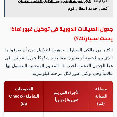
اقرأ ايضا
حجز صيانة شيفرولية: الدليل الكامل لضمان
أفضل خدمة اعطال.كوم
جدول الصيانات الدورية في توكيل غبور (ماذا
يحدث لسيارتك؟)
الكثير من مالكي السيارات يذهبون للتوكيل دون أن يعرفوا ما
الذي يتم فحصه أو تغييره، مما يولد شكوكاً حول الفواتير. في
هذا الجدول الفخم، نلخص لك المعايير الهندسية المعمول بها
عالمياً وفي توكيل غبور لكل مرحلة كيلومترية:
مسافة
الفحوصات
الأجزاء التي يتم
الصيانة
الشاملة (Check-
تغييرها إجبارياً
(كم)
up)