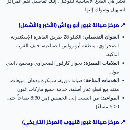
تعتبر هي القلاع الأساسية للتوكيل. إليك تفاصيل أهم المراكز
لتسهيل وصولك إليها:
📍 مركز صيانة غبور أبو رواش (الأكبر والأشمل)
العنوان التفصيلي:
الكيلو 28 طريق القاهرة الإسكندرية
الصحراوي، منطقة أبو رواش الصناعية، خلف القرية
الذكية.
العلامات المميزة:
بجوار كارفور الصحراوي ومجمع داندي
مول.
الخدمات المتاحة:
صيانة دورية، سمكرة ودهان، مبيعات،
منفذ بيع قطع غيار أصلية، خدمة جميع ماركات غبور.
المواعيد:
من السبت إلى الخميس (من 8:30 صباحاً حتى
5:00 مساءً).
📍 مركز صيانة غبور قليوب (المركز التاريخي)