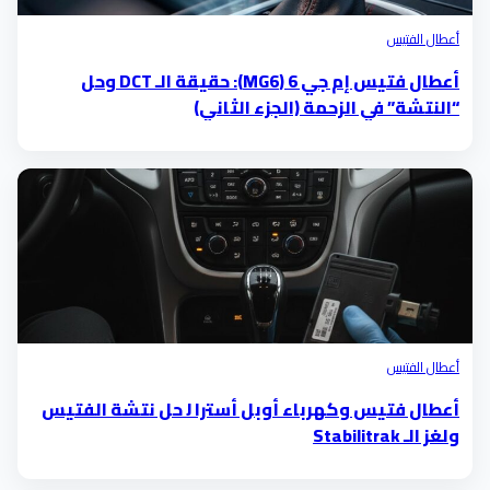
أعطال الفتيس
أعطال فتيس إم جي 6 (MG6): حقيقة الـ DCT وحل
“النتشة” في الزحمة (الجزء الثاني)
أعطال الفتيس
أعطال فتيس وكهرباء أوبل أسترا J حل نتشة الفتيس
ولغز الـ Stabilitrak