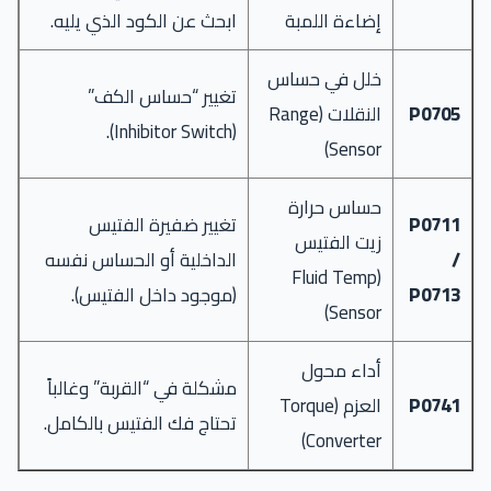
إضاءة اللمبة
ابحث عن الكود الذي يليه.
خلل في حساس
تغيير “حساس الكف”
P0705
النقلات (Range
(Inhibitor Switch).
Sensor)
حساس حرارة
P0711
تغيير ضفيرة الفتيس
زيت الفتيس
/
الداخلية أو الحساس نفسه
(Fluid Temp
P0713
(موجود داخل الفتيس).
Sensor)
أداء محول
مشكلة في “القربة” وغالباً
P0741
العزم (Torque
تحتاج فك الفتيس بالكامل.
Converter)