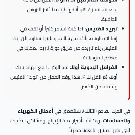
والعربية بتتحرك هو أسرع طريقة لكسر التروس
الداخلية.
تبريد الفتيس:
إذا كنت تسافر كثيراً أو تقف في
إشارات طويلة، تأكد من نظافة ردياتير السيارة، لأن زيت
الفتيس يتم تبريده عن طريق دورة تبريد المحرك في
معظم الموديلات.
الفرامل اليدوية أولاً:
عند الركن، ارفع الهاند بريك
أولاً، ثم انقل للـ P. هذا يرفع الحمل عن “لوك” الفتيس
ويحميه من الكسر.
في الجزء القادم (الثالث)، سنتعمق في
أعطال الكهرباء
والحساسات
، ونكشف أسرار لمبة الإيرباج، ومشاكل التكييف
التي تحير الفنيين. تابعونا حصرياً.