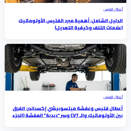
أعطال الفتيس
الدليل الشامل: أهمية مبرد الفتيس الأوتوماتيك
(علامات التلف وكيفية التعديل)
أعطال الفتيس
أعطال فتيس وعفشة ميتسوبيشي إكسباندر: الفرق
بين الأوتوماتيك والـ CVT وسر “دبدبة” العفشة (الجزء
الثاني)