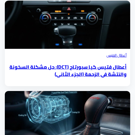
أعطال الفتيس
أعطال فتيس كيا سبورتاج (DCT): حل مشكلة السخونة
والنتشة في الزحمة (الجزء الثاني)