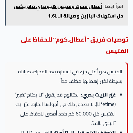
اقرأ ايضا
أعطال محرك وفتيس هيونداي ماتريكس
حل استهلاك البنزين وصيانة الـ 1.6L
توصيات فريق “أعطال.كوم” للحفاظ على
الفتيس
الفتيس هو أغلى جزء في السيارة بعد المحرك، صيانته
بسيطة لكن إهمالها مكلف جداً:
غيّر الزيت بدري:
الكتالوج قد يقول “لا يحتاج تغيير”
(Lifetime)، لا تصدق ذلك في أجواءنا الحارة. غيّر زيت
الفتيس كل 60,000 كم كحد أقصى للحفاظ على
“البدي بالف”.
التوقف التام قبل الـ R أو D:
النقل من D لـ R