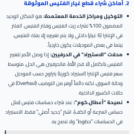
2. أماكن شراء قطع غيار الفتيس الموثوقة
التوكيل ومراكز الخدمة المعتمدة:
هو المكان الوحيد
المضمون 100% لشراء زيت الفتيس وفلتر الفتيس. الفلتر
في الإلنترا (6 غيار) داخلي ولا يتم تغييره إلا بفك الفتيس،
بينما في بعض الموديلات يكون خارجياً.
محلات “الاستيراد” في الحرفيين:
إذا وصل الأمر لتغيير
الفتيس بالكامل (لا قدر الله)، فالحرفيين هي الحل. متوسط
سعر فتيس الإلنترا (استيراد كوريا) يتراوح حسب الموديل
وحالة السوق، لكنه دائماً أوفر من التوضيب (Overhaul) في
حالات الكسور الداخلية.
نصيحة “أعطال.كوم”:
عند شراء حساسات فتيس (مثل
حساس السرعة أو الكف)، اشترِ “جديد أصلي” فقط. الاستيراد
في الحساسات “حظوظ” ولا ننصح به.