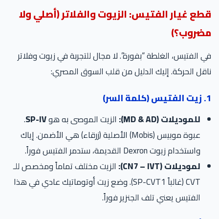
قطع غيار الفتيس: الزيوت والفلاتر (أصلي ولا
مضروب؟)
في الفتيس، الغلطة “بفورة”. لا مجال للتجربة في زيوت وفلاتر
ناقل الحركة. إليك الدليل من قلب السوق المصري:
1. زيت الفتيس (كلمة السر)
للموديلات (MD & AD):
الزيت الموصى به هو
SP-IV
.
عبوة موبيس (Mobis) الأصلية (زرقاء) هي الأضمن. إياك
واستخدام زيوت Dexron القديمة، ستدمر الفتيس فوراً.
لموديلات (CN7 – IVT):
الزيت مختلف تماماً ومخصص للـ
CVT (غالباً SP-CVT1). وضع زيت أوتوماتيك عادي في هذا
الفتيس يعني تلف الجنزير فوراً.