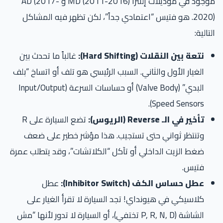
موجود في موديلات إلنترا MD (2011-2016) و AD (2017-
2020). هو فتيس “اعتمادي جداً”، لكن تظهر فيه المشاكل
التالية:
نتعة بين النقلات (Hard Shifting):
غالباً ما تحدث بين
الغيار الأول والثاني. السبب الرئيسي هو تلف أو اتساخ “بلف
البدي” (Valve Body) أو حساسات السرعة (Input/Output
Speed Sensors).
تأخير في الـ Reverse (الريوس):
تضع السيارة على R
وتنتظر ثواني حتى تستجيب. هذا مؤشر خطير على ضعف
ضغط الزيت الداخلي أو تآكل “الكلاتشات”، وقد يتطلب عمرة
فتيس.
عطل حساس الكف (Inhibitor Switch):
عطل
كلاسيكي في هيونداي! تجد السيارة لا تقرأ الغيار على
الشاشة (P, R, N, D تختفي)، أو السيارة لا تدور لأنها “مش