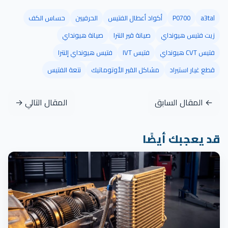
a3tal
P0700
أكواد أعطال الفتيس
الحرفيين
حساس الكف
زيت فتيس هيونداي
صيانة قير النترا
صيانة هيونداي
فتيس CVT هيونداي
فتيس IVT
فتيس هيونداي إلنترا
قطع غيار استيراد
مشاكل القير الأوتوماتيك
نتعة الفتيس
← المقال السابق
المقال التالي →
قد يعجبك أيضًا