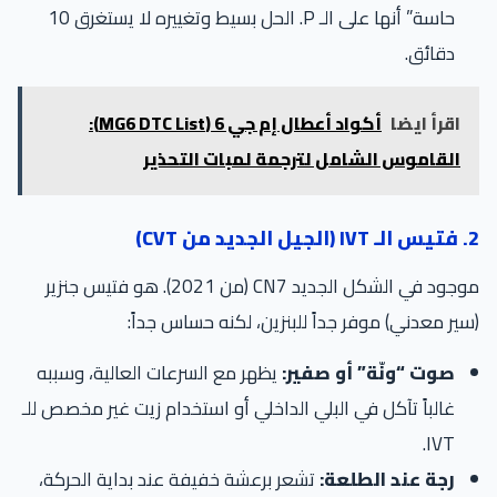
حاسة” أنها على الـ P. الحل بسيط وتغييره لا يستغرق 10
دقائق.
اقرأ ايضا
أكواد أعطال إم جي 6 (MG6 DTC List):
القاموس الشامل لترجمة لمبات التحذير
2. فتيس الـ IVT (الجيل الجديد من CVT)
موجود في الشكل الجديد CN7 (من 2021). هو فتيس جنزير
(سير معدني) موفر جداً للبنزين، لكنه حساس جداً:
صوت “ونّة” أو صفير:
يظهر مع السرعات العالية، وسببه
غالباً تآكل في البلي الداخلي أو استخدام زيت غير مخصص للـ
IVT.
رجة عند الطلعة:
تشعر برعشة خفيفة عند بداية الحركة،