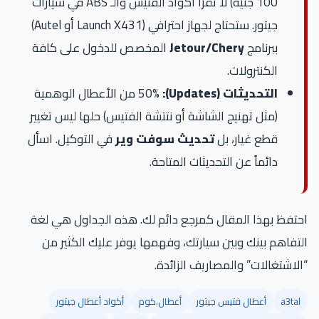
100 جنيه) لا تقرأ أكواد الفتيس والـ ABS في سيارات
جيتور. ستحتاج لجهاز احترافي (Launch X431 أو Autel)
ببرنامج
Jetour/Chery
المخصص للدخول على كافة
الكنترولات.
التحديثات (Updates):
50% من الأعطال الوهمية
(مثل تهنيج الشاشة أو نتتشة الفتيس) حلها ليس تغيير
قطع غيار، بل
تحديث سوفت وير
في التوكيل. اسأل
دائماً عن التحديثات المتاحة.
احتفظ بهذا المقال كمرجع دائم لك. هذه الجداول هي لغة
التفاهم بينك وبين سيارتك، وفهمها يوفر عليك الكثير من
“الاشتغالات” والمصاريف الزائدة.
a3tal
أعطال فتيس جيتور
أعطال.كوم
أكواد أعطال جيتور