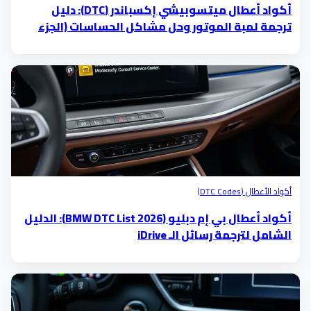
أكواد أعطال ميتسوبيشي إكسباندر (DTC): دليل
ترجمة لمبة الموتور وحل مشاكل الحساسات (الجزء
الخامس)
أكواد الأعطال (DTC Codes)
أكواد أعطال بي إم دبليو (BMW DTC List 2026): الدليل
الشامل لترجمة رسائل الـ iDrive