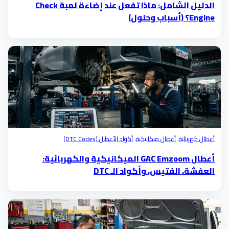
الدليل الشامل: ماذا تفعل عند إضاءة لمبة Check
Engine؟ (أسباب وحلول)
أعطال كهربائية
،
أعطال ميكانيكية
،
أكواد الأعطال (DTC Codes)
أعطال GAC Emzoom الميكانيكية والكهربائية:
العفشة، الفتيس، وأكواد الـ DTC