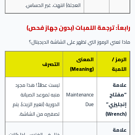
العجلة) انتهت. غير الحساس.
رابعاً: ترجمة اللمبات (بدون جهاز فحص)
ماذا تعني الرموز التي تظهر على الشاشة الديجيتال؟
الرمز /
المعنى
التصرف
اللمبة
(Meaning)
علامة
ليست عطلاً! هذا مجرد
“مفتاح
Maintenance
منبه لموعد الصيانة
إنجليزي”
Due
الدورية (تغيير الزيت). يتم
(Wrench)
تصفيره من الشاشة.
علامة
خلل في الفتيس. إذا كانت