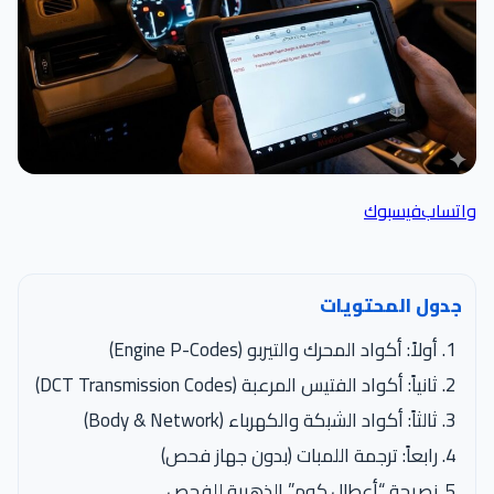
واتساب
فيسبوك
جدول المحتويات
أولاً: أكواد المحرك والتيربو (Engine P-Codes)
ثانياً: أكواد الفتيس المرعبة (DCT Transmission Codes)
ثالثاً: أكواد الشبكة والكهرباء (Body & Network)
رابعاً: ترجمة اللمبات (بدون جهاز فحص)
نصيحة “أعطال.كوم” الذهبية للفحص