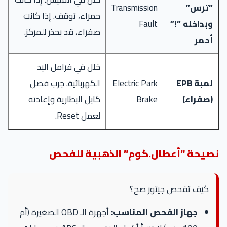
“ترس”
Transmission
حمراء، توقف. إذا كانت
وبداخله “!”
Fault
صفراء، قد بحذر للمركز.
أحمر
خلل في فرامل اليد
لمبة EPB
Electric Park
الكهربائية. جرب فصل
(صفراء)
Brake
كابل البطارية وإعادته
لعمل Reset.
نصيحة “أعطال.كوم” الذهبية للفحص
كيف تفحص جيتور صح؟
جهاز الفحص المناسب:
أجهزة الـ OBD الصغيرة (أم