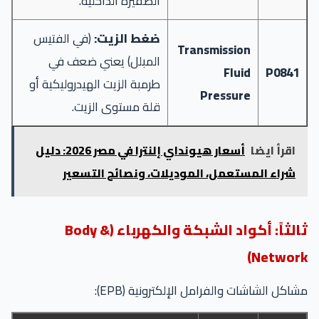
الضفيرة الداخلية.
ضغط الزيت:
(في الفتيس
Transmission
المبلل) يعني ضعف في
Fluid
P0841
طرمبة الزيت الهيدروليكية أو
Pressure
قلة مستوى الزيت.
اقرأ ايضا
أسعار هيونداي إلنترا في مصر 2026: دليل
شراء المستعمل، الموديلات، ونصائح التسعير
ثالثاً: أكواد الشبكة والكهرباء (Body &
Network)
مشاكل الشاشات والفرامل الإلكترونية (EPB):