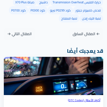
حرارة الفتيس Transmission Overheat
داشينج
صيانة X70 Plus
فحص كمبيوتر جيتور
كود P0299 تيربو
كود P0300
كود P0700
لمبة التيك إنجن
لمبة المفتاح
← المقال السابق
المقال التالي →
قد يعجبك أيضًا
أكواد الأعطال (DTC Codes)