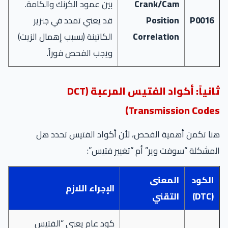
Crank/Cam
بين عمود الكرنك والكامة.
P0016
Position
قد يعني تمدد في جنزير
Correlation
الكاتينة (بسبب إهمال الزيت)
ويجب الفحص فوراً.
ثانياً: أكواد الفتيس المرعبة (DCT
Transmission Codes)
هنا تكمن أهمية الفحص، لأن أكواد الفتيس تحدد هل
المشكلة “سوفت وير” أم “تغيير فتيس”:
الكود
المعنى
الإجراء اللازم
(DTC)
التقني
كود عام يعني “الفتيس