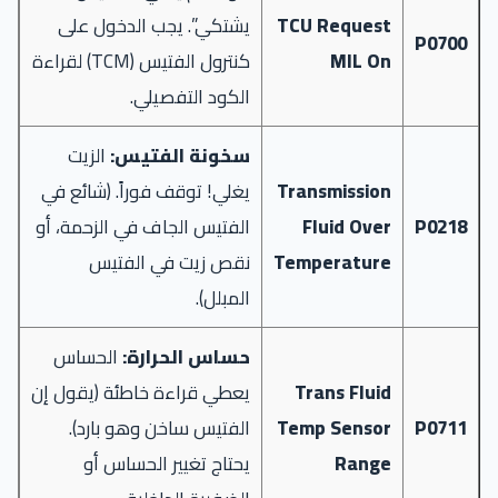
TCU Request
يشتكي”. يجب الدخول على
P0700
MIL On
كنترول الفتيس (TCM) لقراءة
الكود التفصيلي.
سخونة الفتيس:
الزيت
Transmission
يغلي! توقف فوراً. (شائع في
P0218
Fluid Over
الفتيس الجاف في الزحمة، أو
Temperature
نقص زيت في الفتيس
المبلل).
حساس الحرارة:
الحساس
Trans Fluid
يعطي قراءة خاطئة (يقول إن
P0711
Temp Sensor
الفتيس ساخن وهو بارد).
Range
يحتاج تغيير الحساس أو