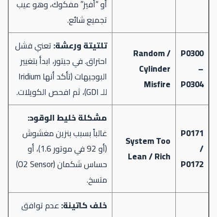
أو “أفيز” مفكوك، وهو عيب
تجميع شائع.
تلتيتة ورعشة:
تعني فشل
Random /
P0300
احتراق. في جيتور، ابدأ بتغيير
Cylinder
–
البوجيهات (تأكد أنها Iridium
Misfire
P0304
للـ GDI)، ثم افحص الكويلات.
مشكلة خليط الوقود:
P0171
غالباً بسبب بنزين مغشوش
System Too
/
(أو 92 في موتور 1.6)، أو
Lean / Rich
P0172
حساس شكمان (O2 Sensor)
متسخ.
خلف كاتينة:
عدم توافق