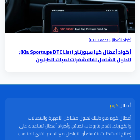
أكواد الأعطال (DTC Codes)
أكواد أعطال كيا سبورتاج (Kia Sportage DTC List):
الدليل الشامل لفك شفرات لمبات الطبلون
أعطال
.كوم
أعطال.كوم هو دليلك لحلول مشاكل الأجهزة والاتصالات
والكهرباء. نقدم شروحات، نصائح، وأكواد أعطال تساعدك على
إصلاح المشكلات بنفسك أو التواصل مع الدعم الفني المناسب.