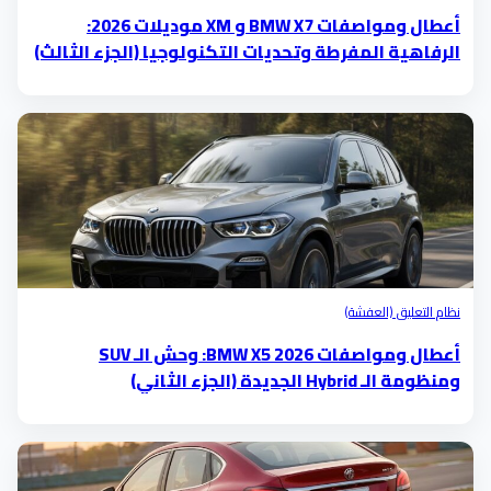
أعطال ومواصفات BMW X7 و XM موديلات 2026:
الرفاهية المفرطة وتحديات التكنولوجيا (الجزء الثالث)
نظام التعليق (العفشة)
أعطال ومواصفات BMW X5 2026: وحش الـ SUV
ومنظومة الـ Hybrid الجديدة (الجزء الثاني)