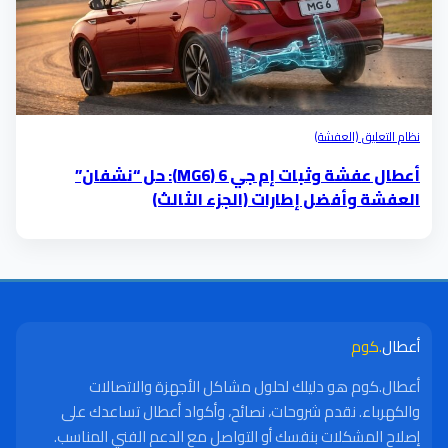
نظام التعليق (العفشة)
أعطال عفشة وثبات إم جي 6 (MG6): حل “نشفان”
العفشة وأفضل إطارات (الجزء الثالث)
أعطال
.كوم
أعطال.كوم هو دليلك لحلول مشاكل الأجهزة والاتصالات
والكهرباء. نقدم شروحات، نصائح، وأكواد أعطال تساعدك على
إصلاح المشكلات بنفسك أو التواصل مع الدعم الفني المناسب.