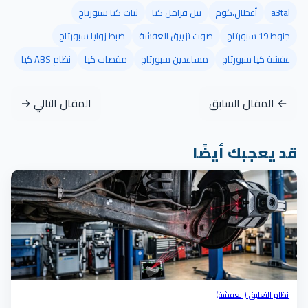
a3tal
أعطال.كوم
تيل فرامل كيا
ثبات كيا سبورتاج
جنوط 19 سبورتاج
صوت تزييق العفشة
ضبط زوايا سبورتاج
عفشة كيا سبورتاج
مساعدين سبورتاج
مقصات كيا
نظام ABS كيا
← المقال السابق
المقال التالي →
قد يعجبك أيضًا
نظام التعليق (العفشة)