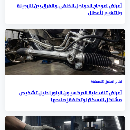
أعراض اعوجاج الدونجل الخلفي والفرق بين الزرجينة
والتغيير | أعطال
نظام التعليق (العفشة)
أعراض تلف علبة الدركسيون الباور | دليل تشخيص
مشاكل الاسكترا وتكلفة إصلاحها