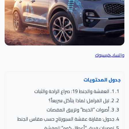
واتساب
فيسبوك
جدول المحتويات
1. العفشة والجنط 19: صراع الراحة والثبات
2. تيل الفرامل: لماذا يتآكل سريعاً؟
3. أصوات “الخبط” وتزييق المقصات
جدول: مقارنة عفشة السبورتاج حسب مقاس الجنط
توصيات فريق “أعطال.كوم” للعفشة