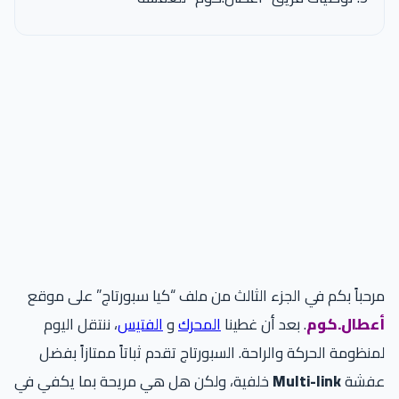
مرحباً بكم في الجزء الثالث من ملف “كيا سبورتاج” على موقع
أعطال.كوم
. بعد أن غطينا
المحرك
و
الفتيس
، ننتقل اليوم
لمنظومة الحركة والراحة. السبورتاج تقدم ثباتاً ممتازاً بفضل
عفشة
Multi-link
خلفية، ولكن هل هي مريحة بما يكفي في