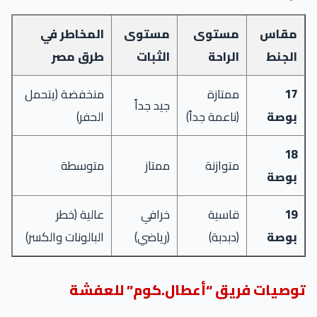
مقاس
مستوى
مستوى
المخاطر في
الجنط
الراحة
الثبات
طرق مصر
17
ممتازة
منخفضة (يتحمل
جيد جداً
بوصة
(ناعمة جداً)
الحفر)
18
متوازنة
ممتاز
متوسطة
بوصة
19
قاسية
خرافي
عالية (خطر
بوصة
(دبدبة)
(رياضي)
البالونات والكسر)
توصيات فريق “أعطال.كوم” للعفشة