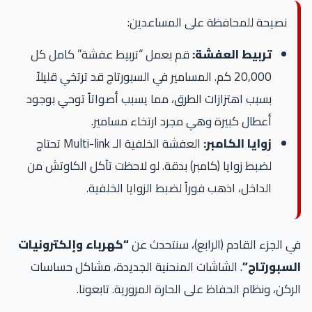
نصيحة للمحافظة على المساعدين:
تربيط العفشة:
قم بعمل “تربيط عفشة” كامل كل
20,000 كم. المسامير في السبورتاج قد ترتخي قليلاً
بسبب اهتزازات الطرق، مما يسبب أصواتاً توحي بوجود
أعطال كبيرة وهي مجرد ارتخاء مسامير.
زوايا الكامبر:
العفشة الخلفية الـ Multi-link تحتاج
لضبط زوايا (كامبر) بدقة. لو لاحظت تآكل الكاوتش من
الداخل، اذهب فوراً لضبط الزوايا الخلفية.
في الجزء القادم (الرابع)، سنتحدث عن
“كهرباء وإلكترونيات
السبورتاج”
. الشاشات المنحنية الجديدة، مشاكل حساسات
الركن، ونظام الحفاظ على الحارة المرورية. تابعونا.