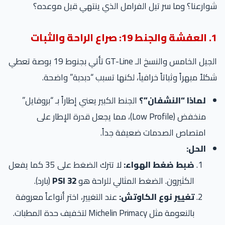
شوارعنا؟ وما سر تيل الفرامل الذي ينتهي قبل موعده؟
1. العفشة والجنط 19: صراع الراحة والثبات
الجيل الخامس والنسخ الـ GT-Line تأتي بجنوط 19 بوصة تعطي
شكلاً مبهراً وثباتاً خرافياً، لكنها تسبب “دبدبة” واضحة.
لماذا “النشفان”؟
الجنط الكبير يعني إطاراً بـ “بروفايل”
منخفض (Low Profile)، مما يجعل قدرة الإطار على
امتصاص الصدمات ضعيفة جداً.
الحل:
ضبط ضغط الهواء:
لا تترك الضغط على 35 كما يفعل
الكثيرون. الضغط المثالي للراحة هو
32 PSI
(بارد).
تغيير نوع الكاوتش:
عند التغيير، اختر أنواعاً معروفة
بالنعومة مثل Michelin Primacy لتخفيف حدة المطبات.