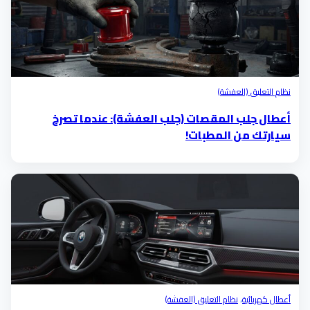
نظام التعليق (العفشة)
أعطال جلب المقصات (جلب العفشة): عندما تصرخ
سيارتك من المطبات!
أعطال كهربائية
،
نظام التعليق (العفشة)