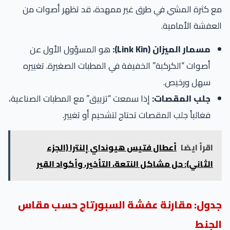
مع كثرة المشي في طرق غير ممهدة، قد تظهر أصوات من
العفشة الأمامية.
مسمار الميزان (Link Kin):
هو المسؤول الأول عن
أصوات “الكركبة” الخفيفة في المطبات الصغيرة. تغييره
سهل ورخيص.
جلب المقصات:
إذا سمعت “تزييق” مع المطبات الصناعية،
فغالباً جلب المقصات تحتاج لتشحيم أو تغيير.
اقرأ ايضا
أعطال فتيس هيونداي إلنترا (الجزء
الثاني): حل مشاكل النتعة، التأخير، وأكواد القير
جدول: مقارنة عفشة السبورتاج حسب مقاس
الجنط