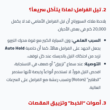
2. تيل الفرامل: لماذا يتآكل سريعاً؟
يلاحظ ملاك السبورتاج أن تيل الفرامل الأمامي قد لا يكمل
20,000 كم في بعض الأحيان.
السبب العلمي:
وزن السيارة الكبير مع قوة محرك التيربو
يجعل الجهد على الفرامل هائلاً. كما أن خاصية
Auto Hold
تزيد من احتكاك التيل بالديسك عند كل توقف.
التوصية:
عند سماع “تزييق” أو ضعف في الاستجابة،
افحص التيل فوراً. لا تستخدم أنواعاً رخيصة لأنها ستدمر
“الطنابير” (Rotors) وتسبب رعشة مع الفرامل على السرعات
العالية.
3. أصوات “الخبط” وتزييق المقصات