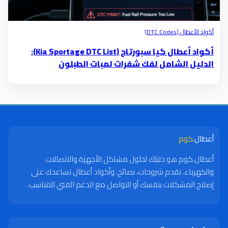
أكواد الأعطال (DTC Codes)
أكواد أعطال كيا سبورتاج (Kia Sportage DTC List):
الدليل الشامل لفك شفرات لمبات الطبلون
أعطال
.كوم
أعطال.كوم هو دليلك لحلول مشاكل الأجهزة والاتصالات
والكهرباء. نقدم شروحات، نصائح، وأكواد أعطال تساعدك على
إصلاح المشكلات بنفسك أو التواصل مع الدعم الفني المناسب.