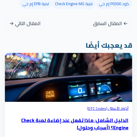
كود P0300 إم جي
لمبة Check Engine MG
لمبة EPB إم جي
← المقال السابق
المقال التالي →
قد يعجبك أيضًا
أكواد الأعطال (DTC Codes)
الدليل الشامل: ماذا تفعل عند إضاءة لمبة Check
Engine؟ (أسباب وحلول)