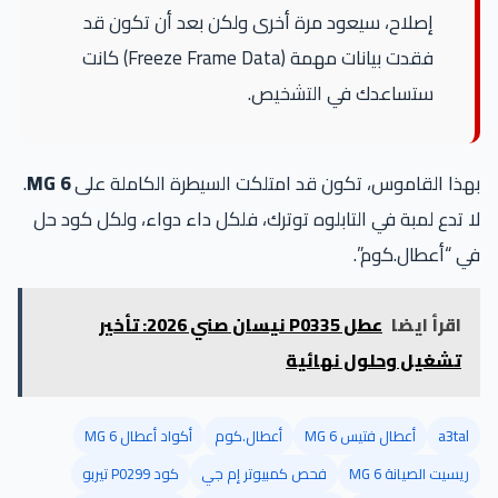
إصلاح، سيعود مرة أخرى ولكن بعد أن تكون قد
فقدت بيانات مهمة (Freeze Frame Data) كانت
ستساعدك في التشخيص.
بهذا القاموس، تكون قد امتلكت السيطرة الكاملة على
MG 6
.
لا تدع لمبة في التابلوه توترك، فلكل داء دواء، ولكل كود حل
في “أعطال.كوم”.
اقرأ ايضا
عطل P0335 نيسان صني 2026: تأخير
تشغيل وحلول نهائية
a3tal
أعطال فتيس MG 6
أعطال.كوم
أكواد أعطال MG 6
ريسيت الصيانة MG 6
فحص كمبيوتر إم جي
كود P0299 تيربو