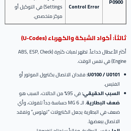
P0900
Control Error
Settings) في التوكيل أو
مركز متخصص.
ثالثاً: أكواد الشبكة والكهرباء (U-Codes)
أكثر الأعطال خداعاً. تظهر لمبات كثيرة (ABS, ESP, Check
Engine) في نفس الوقت.
U0100 / U0101:
فقدان الاتصال بكنترول الموتور أو
الفتيس.
السبب الحقيقي:
في 95% من الحالات، السبب هو
ضعف البطارية
. الـ MG 6 حساسة جداً للفولت، وأي
ضعف في البطارية يجعل الكنترولات “تهلوس” وتفقد
الاتصال ببعضها.
الحل:
قس البطارية، وغالباً ستحتاج لتغييرها.