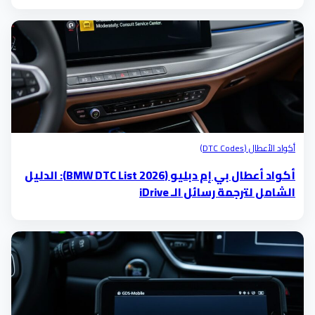
أكواد الأعطال (DTC Codes)
أكواد أعطال بي إم دبليو (BMW DTC List 2026): الدليل
الشامل لترجمة رسائل الـ iDrive