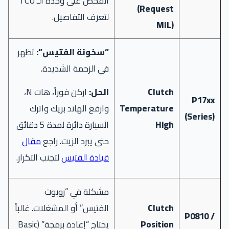
الفحص على وحدة الـ TCU
(Request
لتعرف التفاصيل.
MIL)
“سخونة الفتيس”:
تظهر
في الزحمة الشديدة.
Clutch
الحل:
اركن فوراً، هات N،
P17xx
Temperature
وارفع الهاند بريك واترك
(Series)
High
السيارة دائرة لمدة 5 دقائق
حتى يبرد الزيت. راجع
مقال
قيادة الفتيس
لتجنب التكرار.
مشكلة في “روبوت
Clutch
الفتيس” أو المشغلات. غالباً
P0810 /
Position
يحتاج “إعادة برمجة” (Basic