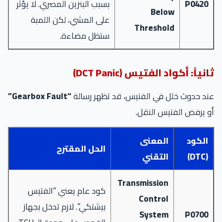
P0420
بسبب البنزين المصري. لا يؤثر
Below
على المشي، لكن اللمبة
Threshold
ستظل مضاءة.
ثانياً: أكواد الفتيس (DCT Panic)
عند حدوث خلل في الفتيس، قد تظهر رسالة
“Gearbox Fault”
أو يرفض الفتيس النقل.
الكود
المعنى
الحل المقترح
(DTC)
التقني
Transmission
كود عام يعني “الفتيس
Control
بيشتكي”. لازم تدخل بجهاز
System
P0700