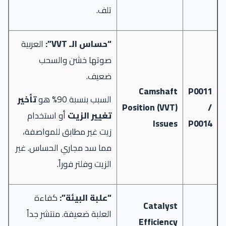
تلف.
“حساس الـ VVT”:
العربية
صوتها خشن والسحب
ضعيف.
Camshaft
P0011
السبب بنسبة 90% هو
تأخير
Position (VVT)
/
تغيير الزيت
أو استخدام
Issues
P0014
زيت غير مطابق للمواصفة،
مما سد مجاري الحساس. غير
الزيت وفلتر فوراً.
“علبة البيئة”:
كفاءة
Catalyst
العلبة ضعيفة. منتشر جداً
Efficiency