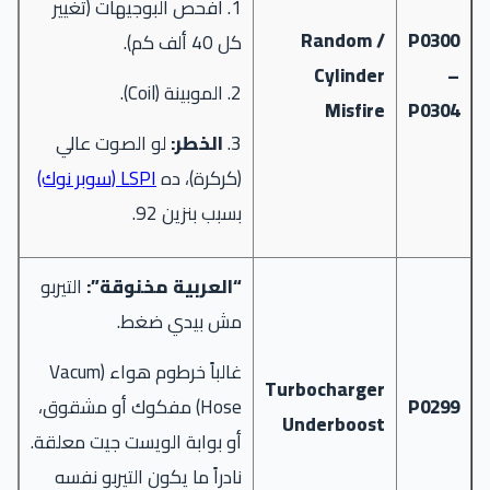
1. افحص البوجيهات (تغيير
Random /
P0300
كل 40 ألف كم).
Cylinder
–
2. الموبينة (Coil).
Misfire
P0304
3.
الخطر:
لو الصوت عالي
(كركرة)، ده
LSPI (سوبر نوك)
بسبب بنزين 92.
“العربية مخنوقة”:
التيربو
مش بيدي ضغط.
غالباً خرطوم هواء (Vacum
Turbocharger
P0299
Hose) مفكوك أو مشقوق،
Underboost
أو بوابة الويست جيت معلقة.
نادراً ما يكون التيربو نفسه