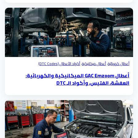
أعطال كهربائية
،
أعطال ميكانيكية
،
أكواد الأعطال (DTC Codes)
أعطال GAC Emzoom الميكانيكية والكهربائية:
العفشة، الفتيس، وأكواد الـ DTC