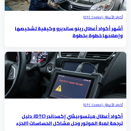
أكواد الأعطال (DTC Codes)
أشهر أكواد أعطال رينو سانديرو وكيفية تشخيصها
وإصلاحها خطوة بخطوة
أكواد الأعطال (DTC Codes)
أكواد أعطال ميتسوبيشي إكسباندر (DTC): دليل
ترجمة لمبة الموتور وحل مشاكل الحساسات (الجزء
الخامس)