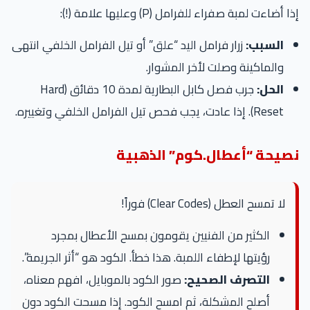
إذا أضاءت لمبة صفراء للفرامل (P) وعليها علامة (!):
السبب:
زرار فرامل اليد “علق” أو تيل الفرامل الخلفي انتهى
والماكينة وصلت لأخر المشوار.
الحل:
جرب فصل كابل البطارية لمدة 10 دقائق (Hard
Reset). إذا عادت، يجب فحص تيل الفرامل الخلفي وتغييره.
نصيحة “أعطال.كوم” الذهبية
لا تمسح العطل (Clear Codes) فوراً!
الكثير من الفنيين يقومون بمسح الأعطال بمجرد
رؤيتها لإطفاء اللمبة. هذا خطأ. الكود هو “أثر الجريمة”.
التصرف الصحيح:
صور الكود بالموبايل، افهم معناه،
أصلح المشكلة، ثم امسح الكود. إذا مسحت الكود دون