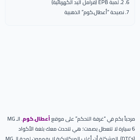
2. لمبة EPB (فرامل اليد الكهربائية)
نصيحة “أعطال.كوم” الذهبية
مرحباً بكم في “غرفة التحكم” على موقع
أعطال.كوم
. الـ MG
6 سيارة لا تتعطل بصمت؛ هي تتحدث معك بلغة الأكواد
(DTCs). المشكلة أن أغلب الميكانيكية لا يفهمون لهجة الـ MG