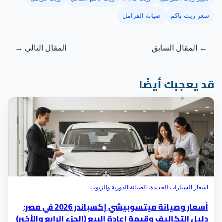
سعر زيت باكم
صيانة الفرامل
← المقال السابق
المقال التالي →
د يعجبك أيضًا
اسعار السيارات الجديدة
،
الصيانة الدورية والزيوت
أسعار وصيانة ميتسوبيشي إكسباندر 2026 في مصر:
دليل التكاليف وقيمة إعادة البيع (الجزء الرابع والأخير)