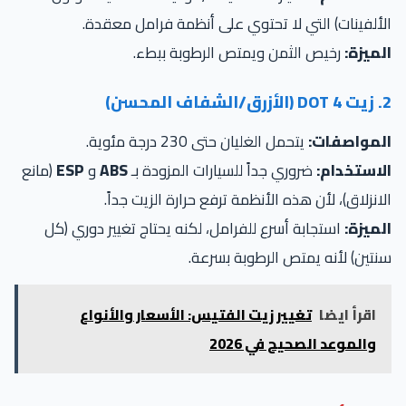
ألفينات) التي لا تحتوي على أنظمة فرامل معقدة.
ميزة:
رخيص الثمن ويمتص الرطوبة ببطء.
المحسن)
لمواصفات:
يتحمل الغليان حتى 230 درجة مئوية.
لاستخدام:
ضروري جداً للسيارات المزودة بـ
ABS
و
ESP
(مانع
انزلاق)، لأن هذه الأنظمة ترفع حرارة الزيت جداً.
ميزة:
استجابة أسرع للفرامل، لكنه يحتاج تغيير دوري (كل
تين) لأنه يمتص الرطوبة بسرعة.
اقرأ ايضا
تغيير زيت الفتيس: الأسعار والأنواع
والموعد الصحيح في 2026