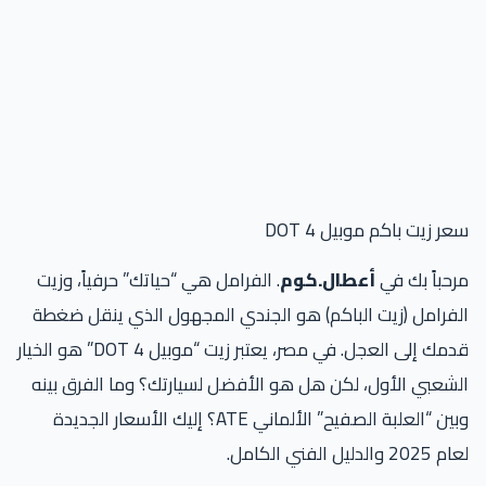
ر زيت باكم موبيل DOT 4
حباً بك في
أعطال.كوم
. الفرامل هي “حياتك” حرفياً، وزيت
فرامل (زيت الباكم) هو الجندي المجهول الذي ينقل ضغطة
قدمك إلى العجل. في مصر، يعتبر زيت “موبيل DOT 4” هو الخيار
شعبي الأول، لكن هل هو الأفضل لسيارتك؟ وما الفرق بينه
وبين “العلبة الصفيح” الألماني ATE؟ إليك الأسعار الجديدة
2 والدليل الفني الكامل.