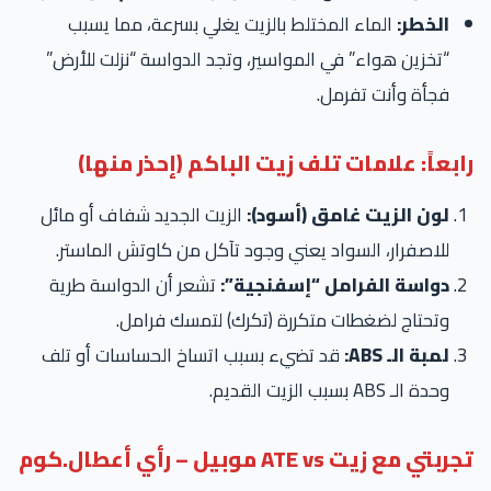
الخطر:
الماء المختلط بالزيت يغلي بسرعة، مما يسبب
“تخزين هواء” في المواسير، وتجد الدواسة “نزلت للأرض”
فجأة وأنت تفرمل.
ابعاً: علامات تلف زيت الباكم (إحذر منها)
لون الزيت غامق (أسود):
الزيت الجديد شفاف أو مائل
للاصفرار، السواد يعني وجود تآكل من كاوتش الماستر.
دواسة الفرامل “إسفنجية”:
تشعر أن الدواسة طرية
وتحتاج لضغطات متكررة (تكرك) لتمسك فرامل.
لمبة الـ ABS:
قد تضيء بسبب اتساخ الحساسات أو تلف
وحدة الـ ABS بسبب الزيت القديم.
بتي مع زيت ATE vs موبيل – رأي أعطال.كوم