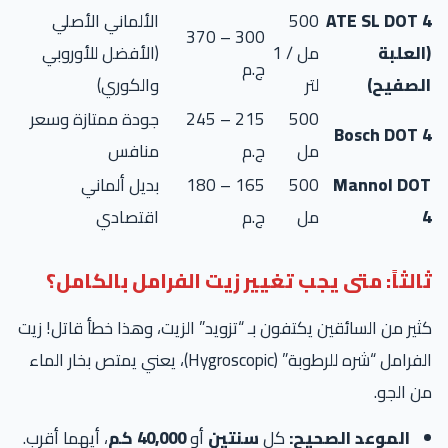
ATE SL DOT 
500
الألماني الأصلي
300 – 370
العلبة
مل / 1
(الأفضل للأوروبي
ج.م
لصفيح)
لتر
والكوري)
500
215 – 245
جودة ممتازة وسعر
Bosch DOT 
مل
ج.م
منافس
Mannol DO
500
165 – 180
بديل ألماني
مل
ج.م
اقتصادي
الثاً: متى يجب تغيير زيت الفرامل بالكامل؟
ير من السائقين يكتفون بـ “تزويد” الزيت، وهذا خطأ قاتل! زيت
الفرامل “شره للرطوبة” (Hygroscopic)، يعني يمتص بخار الماء
 الجو.
الموعد الصحيح:
كل
سنتين
أو
40,000 كم
، أيهما أقرب.