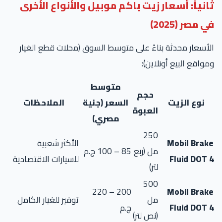
انياً: أسعار زيت باكم موبيل والأنواع الأخرى
 مصر (2025)
أسعار محدثة بناءً على متوسط السوق (محلات قطع الغيار
واقع البيع أونلاين):
متوسط
حجم
نوع الزيت
السعر (جنية
الملاحظات
العبوة
مصري)
250
Mobil Brak
الأكثر شعبية
مل (ربع
85 – 100 ج.م
Fluid DOT 
للسيارات الاقتصادية
لتر)
500
200 – 220
Mobil Brak
مل
توفير للغيار الكامل
Fluid DOT 
ج.م
(نص لتر)