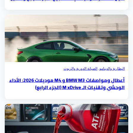
البطارية والدينامو
،
الصيانة الدورية والزيوت
أعطال ومواصفات BMW M3 و M4 موديلات 2026: الأداء
الوحشي وتقنيات الـ M xDrive (الجزء الرابع)