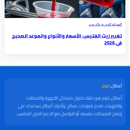
الصيانة الدورية والزيوت
تغيير زيت الفتيس: الأسعار والأنواع والموعد الصحيح
في 2026
أعطال
.كوم
أعطال.كوم هو دليلك لحلول مشاكل الأجهزة والاتصالات
والكهرباء. نقدم شروحات، نصائح، وأكواد أعطال تساعدك على
إصلاح المشكلات بنفسك أو التواصل مع الدعم الفني المناسب.