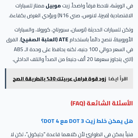
 الورشة، نلاحظ فرقاً واضحاً. زيت
موبيل
ممتاز للسيارات
قتصادية (فيرنا، لانوس، صني N16) ويؤدي الغرض بكفاءة.
كن للسيارات الحديثة (توسان، سبورتاج، كورولا، والسيارات
أوروبية)، ننصح دائماً باستخدام
ATE (العلبة الصفيح)
. الفرق
في السعر حوالي 100 جنيه، لكنه يحافظ على وحدة الـ ABS
ي يتجاوز سعرها 20 ألف جنيه) من الصدأ والتلف الداخلي.
اقرأ ايضا
زود قوة فرامل عربيتك 30% بالطريقة الصح
أسئلة الشائعة (FAQ)
 يمكن خلط زيت DOT 3 مع DOT 4؟
ياً يمكن في الطوارئ لأن كلاهما قاعدة “جليكول”، لكن لا