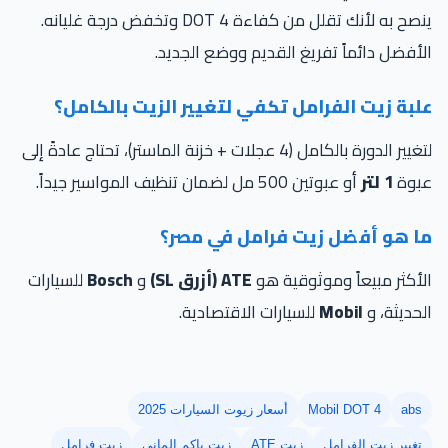
ينصح به لأنك تقلل من كفاءة DOT 4 وتخفض درجة غليانه.
أفضل دائماً تفريغ القديم ووضع الجديد.
لبة زيت الفرامل تكفي لتغيير الزيت بالكامل؟
لتغيير الدورة بالكامل (4 عجلات + خزنة الماستر)، تحتاج عادةً إلى
بوة
1 لتر
أو عبوتين 500 مل لضمان تنظيف المواسير جيداً.
ا هو أفضل زيت فرامل في مصر؟
أكثر مبيعاً وموثوقية هو
ATE (أزرق SL)
و
Bosch
للسيارات
حديثة، و
Mobil
للسيارات الاقتصادية.
abs
Mobil DOT 4
أسعار زيوت السيارات 2025
تغيير زيت الفرامل
زيت ATE
زيت باكم الماني
زيت فرامل