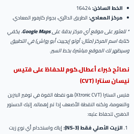
الخط الساخن:
16424
مركز المعادي:
الطريق الدائري، بجوار كارفور المعادي.
* للعثور على موقع أي مركز بدقة على
Google Maps
، يكفي
كتابة اسم المركز (مثال: أوتو إيجيبت أبو رواش) في التطبيق
وسيظهر لك الموقع مباشرة بخط السير.
نصائح خبراء أعطال.كوم للحفاظ على فتيس
نيسان سنترا (CVT)
فتيس السنترا (Xtronic CVT) هو نقطة القوة في توفير البنزين
والنعومة، ولكنه النقطة الأضعف إذا تم إهماله. إليك الدستور
الذهبي للحفاظ عليه:
الزيت الأصلي فقط (NS-3):
إياك واستخدام أي نوع زيت