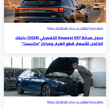
صيانة دورية (مقالات عن جدول الصيانة لكل سيارة)
جدول صيانة Soueast S07 التفصيلي (2026): دليلك
الكامل للأسعار، قطع الغيار، ومراكز “مانيست”
المعتمدة
صيانة دورية (مقالات عن جدول الصيانة لكل سيارة)