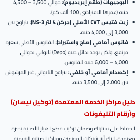
البوجيهات (طقم إيريديوم):
حوالي 3,500 – 4,500
جنيه (عمرها الافتراضي 100 ألف كم).
زيت فتيس CVT الأصلي (جركن 4 لتر NS-3):
يتراوح بين
3,000 إلى 4,000 جنيه.
فانوس أمامي (صاج واستيراد):
الفانوس الأصلي سعره
مرتفع، ولكن يوجد بدائل ديبو (Depo) تايواني بحوالي
4,000 – 6,000 جنيه للفانوس.
إكصدام أمامي أو خلفي:
يتراوح التايواني غير المرشوش
بين 2,000 إلى 3,500 جنيه.
دليل مراكز الخدمة المعتمدة (توكيل نيسان)
وأرقام التليفونات
للحفاظ على سيارتك وضمان تركيب قطع الغيار الأصلية بخبرة
معتمدة، إليك أبرز شبكات الموزعين ومراكز الصيانة الرسمية