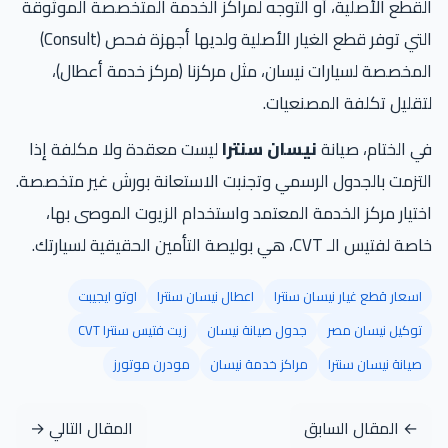
القطع الأصلية، أو التوجه لمراكز الخدمة المتخصصة الموثوقة
التي توفر قطع الغيار الأصلية ولديها أجهزة فحص (Consult)
المخصصة لسيارات نيسان، مثل مركزنا (مركز خدمة أعطال)،
لتقليل تكلفة المصنعيات.
في الختام، صيانة
نيسان سنترا
ليست معقدة ولا مكلفة إذا
التزمت بالجدول الرسمي وتجنبت الاستعانة بورش غير متخصصة.
اختيار مركز الخدمة المعتمد واستخدام الزيوت الموصى بها،
خاصة لفتيس الـ CVT، هي بوليصة التأمين الحقيقية لسيارتك.
اسعار قطع غيار نيسان سنترا
اعطال نيسان سنترا
اوتو ايجيبت
توكيل نيسان مصر
جدول صيانة نيسان
زيت فتيس سنترا CVT
صيانة نيسان سنترا
مراكز خدمة نيسان
مودرن موتورز
← المقال السابق
المقال التالي →