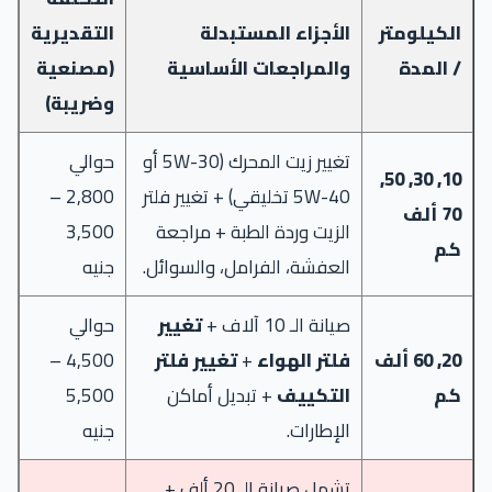
الكيلومتر
الأجزاء المستبدلة
التقديرية
/ المدة
والمراجعات الأساسية
(مصنعية
وضريبة)
تغيير زيت المحرك (5W-30 أو
حوالي
10, 30, 50,
5W-40 تخليقي) + تغيير فلتر
2,800 –
70 ألف
الزيت وردة الطبة + مراجعة
3,500
كم
العفشة، الفرامل، والسوائل.
جنيه
صيانة الـ 10 آلاف +
تغيير
حوالي
20, 60 ألف
فلتر الهواء
+
تغيير فلتر
4,500 –
كم
التكييف
+ تبديل أماكن
5,500
الإطارات.
جنيه
تشمل صيانة الـ 20 ألف +