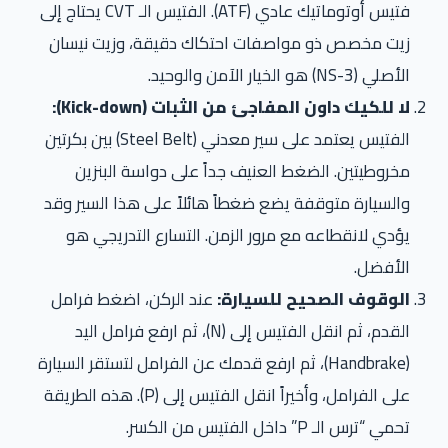
فتيس أوتوماتيك عادي (ATF). الفتيس الـ CVT يحتاج إلى
زيت مخصص ذو مواصفات احتكاك دقيقة، وزيت نيسان
الأصلي (NS-3) هو الخيار الآمن والوحيد.
لا للكيك داون المفاجئ من الثبات (Kick-down):
الفتيس يعتمد على سير معدني (Steel Belt) بين بكرتين
مخروطيتين. الضغط العنيف جداً على دواسة البنزين
والسيارة متوقفة يضع ضغطاً هائلاً على هذا السير وقد
يؤدي لانقطاعه مع مرور الزمن. التسارع التدريجي هو
الأفضل.
الوقوف الصحيح للسيارة:
عند الركن، اضغط فرامل
القدم، ثم انقل الفتيس إلى (N)، ثم ارفع فرامل اليد
(Handbrake)، ثم ارفع قدمك عن الفرامل لتستقر السيارة
على الفرامل، وأخيراً انقل الفتيس إلى (P). هذه الطريقة
تحمي “ترس الـ P” داخل الفتيس من الكسر.