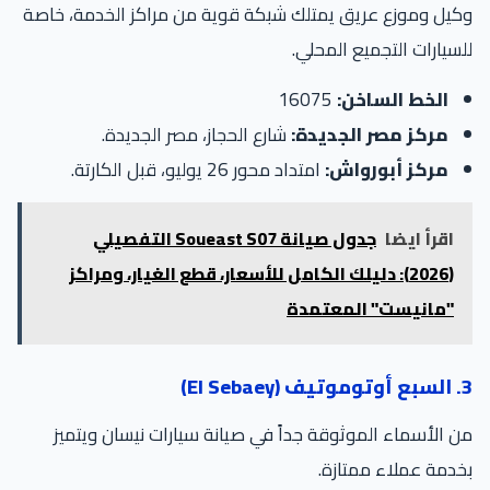
وكيل وموزع عريق يمتلك شبكة قوية من مراكز الخدمة، خاصة
للسيارات التجميع المحلي.
الخط الساخن:
16075
مركز مصر الجديدة:
شارع الحجاز، مصر الجديدة.
مركز أبورواش:
امتداد محور 26 يوليو، قبل الكارتة.
اقرأ ايضا
جدول صيانة Soueast S07 التفصيلي
(2026): دليلك الكامل للأسعار، قطع الغيار، ومراكز
"مانيست" المعتمدة
3. السبع أوتوموتيف (El Sebaey)
من الأسماء الموثوقة جداً في صيانة سيارات نيسان ويتميز
بخدمة عملاء ممتازة.