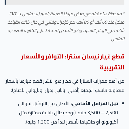
* ملاحظة هامة: توصي بعض مراكز الصيانة بتغيير زيت فتيس הـ CVT
مبكراً عند 60 ألف أو 80 ألف كم كإجراء وقائي في حال كانت القيادة
شاقة في الزحام الشديد، وهو الأفضل للحفاظ على الكاتينة المعدنية
للفتيس.
قطع غيار نيسان سنترا: التوافر والأسعار
التقريبية
من أهم مميزات السنترا في مصر هو انتشار قطع غيارها بأسعار
متفاوتة تناسب الجميع (أصلي، ياباني بديل، وتايواني للصاج):
تيل الفرامل الأمامي:
الأصلي في التوكيل بحوالي
2,500 – 3,500 جنيه. (يوجد بدائل يابانية ممتازة مثل
أكيوبونو أو كاشياما بأسعار تبدأ من 1,200 جنيه).