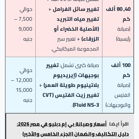
40, 80 ألف
تغيير سائل الفرامل
+
حوالي
كم
تغيير مياه التبريد
7,500 –
(صيانة
(الأصلية الخضراء أو
9,000
رئيسية)
الزرقاء)
+ تغيير سير
جنيه
المجموعة الميكانيكي.
100 ألف
صيانة كبرى تشمل:
تغيير
حوالي
كم
بوجيهات (إيريديوم
12,000 –
(صيانة
بلاتينيوم طويلة العمر)
+
15,000
الفتيس
تغيير زيت الفتيس (CVT
جنيه
والبوجيهات)
Fluid NS-3)
.
اقرأ ايضا
أسعار وصيانة بي إم دبليو في مصر 2026:
دليل التكاليف والضمان (الجزء الخامس والأخير)