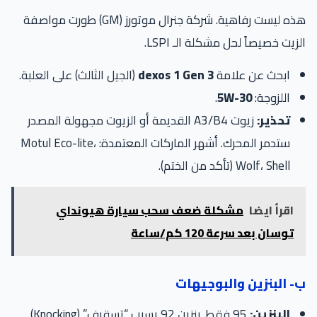
هذه ليست رفاهية. شركة جنرال موتورز (GM) طورت مواصفة
الزيت خصيصاً لحل مشكلة الـ LSPI.
ابحث عن علامة
dexos 1 Gen 3
(الجيل الثالث) على العلبة.
اللزوجة:
5W-30
.
تحذير:
زيوت A3/B4 القديمة أو الزيوت مجهولة المصدر
ستدمر المحرك. أشهر الماركات المعتمدة: Motul Eco-lite،
Wolf، Shell (تأكد من الختم).
اقرأ ايضا
مشكلة ضعف سحب سيارة هيونداي
توسان بعد سرعة 120 كم/ساعة
ب- البنزين والبوجيهات
البنزين:
95 فقط. بنزين 92 يسبب “تسقيف” (Knocking)