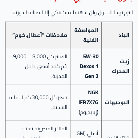
التزم بهذا الجدول ولن تذهب للميكانيكي إلا للصيانة الدورية:
المواصفة
البند
ملاحظات “أعطال.كوم”
الفنية
5W-30
التغيير كل 8,000 – 9,000
زيت
Dexos 1
كم كحد أقصى داخل
المحرك
Gen 3
المدينة.
NGK
تتغير كل 30,000 كم لحماية
البوجيهات
IFR7X7G
البساتم.
(إيريديوم)
الفلاتر المضروبة تسبب
أصلي (GM