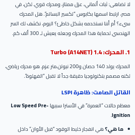
لا تضاهى: ثبات ألماني، عزل ممتاز، ومحرك قوي. لكن، في
مصر، ارتبط اسمها بكابوس “تكسير البساتم”. هل المحرك
سيء؟ أم أننا نستخدمه بشكل خاطئ؟ اليوم، نكشف لك السر
الهندسي لحماية هذا المحرك وجعله يعيش لـ 300 ألف كم.
1. المحرك: 1.4 Turbo (A14NET)
المحرك يولد 140 حصان و200 نيوتن.متر عزم. هو محرك رياضي،
لكنه مصمم بتكنولوجيا دقيقة جداً لا تقبل “الفهلوة”.
القاتل الصامت: ظاهرة LSPI
معظم حالات “العمرة” في الأسترا سببها
Low Speed Pre-
.
Ignition
ما هي؟
هي انفجار خليط الوقود “قبل الأوان” داخل