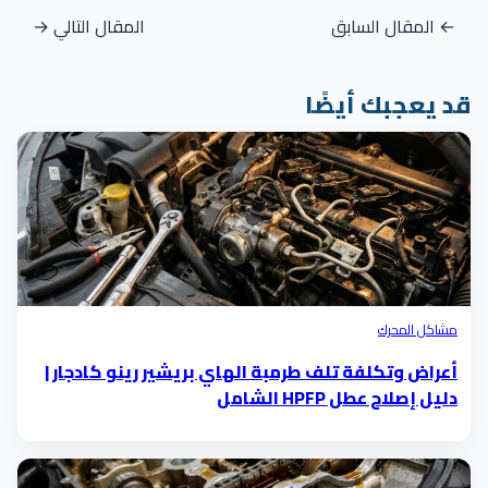
← المقال السابق
المقال التالي →
قد يعجبك أيضًا
مشاكل المحرك
أعراض وتكلفة تلف طرمبة الهاي بريشير رينو كادجار |
دليل إصلاح عطل HPFP الشامل