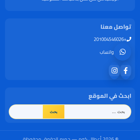
تواصل معنا
+201004546026
واتساب
ابحث في الموقع
البحث
عن:
© 2026 أعطال.كوم — جميع الحقوق محفوظة.