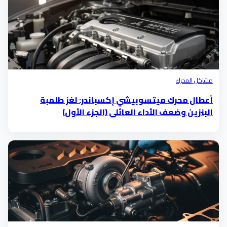
مشاكل المحرك
أعطال محرك ميتسوبيشي إكسباندر: لغز طلمبة
البنزين وضعف الأداء العائلي (الجزء الأول)