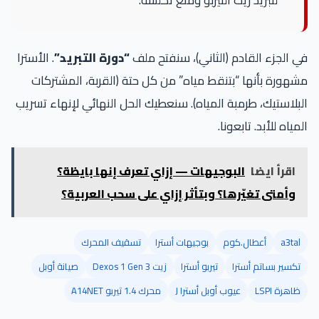
لتبريد زيت التيربو ومنع تكلشه.
في الجزء القادم (الثاني)، سنفتح ملف
“دورة التبريد”
. الأسترا
مشهورة بأنها “بتنقط مياه” من كل حتة (القربة، المشتركات
البلاستيك، طرمبة المياه). سنعطيك الحل النهائي لإنهاء تسريب
المياه للأبد. تابعونا.
اقرأ ايضا
البوجيهات — إزاي تعرف إنها بايظة؟
وأمتى تغيّرها؟ وبتأثر إزاي على سحب العربية؟
a3tal
أعطال.كوم
بوجيهات أسترا
تسقيف المحرك
تكسير بساتم أسترا
تيربو أسترا
زيت Dexos 1 Gen 3
صيانة أوبل
ظاهرة LSPI
عيوب أوبل أسترا J
محرك 1.4 تيربو A14NET