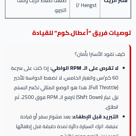
فلتر الزيت
ضعف ضغط الزيت وتلف
/ Hengst)
التيربو.
توصيات فريق “أعطال.كوم” للقيادة
كيف تقود الأسترا بأمان؟
لا تقرص على الـ RPM الواطي:
إذا كنت على سرعة
60 كم/س والغيار الخامس، لا تضغط الدواسة للأخير
(Full Throttle). هذا هو الوضع المثالي لكسر البستم.
نزل غيار (Shift Down) لترفع الـ RPM فوق 2500، ثم
انطلق.
التبريد قبل الإطفاء:
بعد مشوار سفر أو قيادة
عنيفة، اترك السيارة دائرة لمدة دقيقة قبل إطفائها