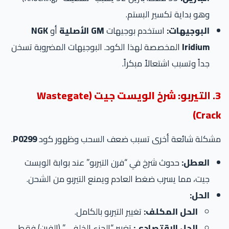
وهو بداية تكسير البستم.
البوجيهات:
استخدم بوجيهات
GM الأصلية
أو
NGK
Iridium
المخصصة لهذا الكود. البوجيهات المضروبة تسخن
جداً وتسبب اشتعالاً مبكراً.
3. التيربو: شرخ الويست جيت (Wastegate
Crack)
مشكلة شائعة أخرى تسبب ضعف السحب وظهور كود
P0299
.
العطل:
حدوث شرخ في “فرن التيربو” عند بوابة الويست
جيت، مما يسرب ضغط العادم ويمنع التيربو من الشحن.
الحل:
الحل المكلف:
تغيير التيربو بالكامل.
الحل الاقتصادي:
تغيير “الجزء الخلفي” (الفرن) فقط،