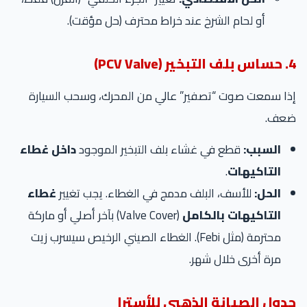
أو لحام الشرخ عند خراط محترف (حل مؤقت).
4. حساس بلف التبخير (PCV Valve)
إذا سمعت صوت “تصفير” عالي من المحرك، وسحب السيارة
ضعف.
السبب:
قطع في غشاء بلف التبخير الموجود
داخل غطاء
التاكيهات
.
الحل:
للأسف، البلف مدمج في الغطاء. يجب تغيير
غطاء
التاكيهات بالكامل
(Valve Cover) بآخر أصلي أو ماركة
محترمة (مثل Febi). الغطاء الصيني الرخيص سيسرب زيت
مرة أخرى خلال شهر.
جدول الصيانة الذهبي للأسترا