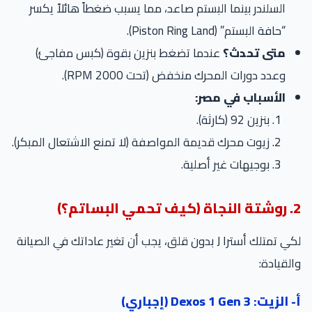
السلندر بينما البستم صاعد، مما يسبب ضغطاً هائلاً يكسر
“حافة البستم” (Piston Ring Land).
متى تحدث؟
عندما تضغط بنزين بقوة (كبس مفاجئ)
وعدد دورات المحرك منخفض (تحت 2000 RPM).
الأسباب في مصر:
بنزين 92 (كارثة).
زيوت محرك قديمة المواصفة (لا تمنع الاشتعال المبكر).
بوجيهات غير أصلية.
2. روشتة النجاة (كيف تحمي البساتم؟)
لكي تمتلك أسترا J بدون قلق، يجب أن تغير عاداتك في الصيانة
والقيادة:
أ- الزيت: Dexos 1 Gen 3 (إجباري)