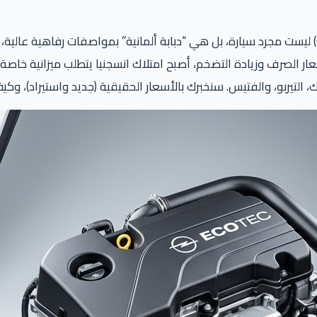
. أوبل انسجنيا (Opel Insignia) ليست مجرد سيارة، بل هي “دبابة ألمانية” بمواصف
 التيربو، والفتيس. سنخبرك بالأسعار الحقيقية (جديد واستيراد)، وكي