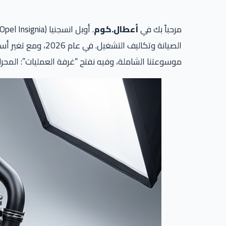
مرحباً بك في
أعطال.كوم
الصيانة وتكاليف التشغيل. في عام 2026، ومع تغير أسعار الصرف وزيادة التضخم، أصبح امتلاك انسجنيا يتطلب ميزانية خاصة ووعياً فنياً دقيقاً. هذا هو
موسوعتنا الشاملة، وفيه نفتح “غرفة العمليات”: المحرك،