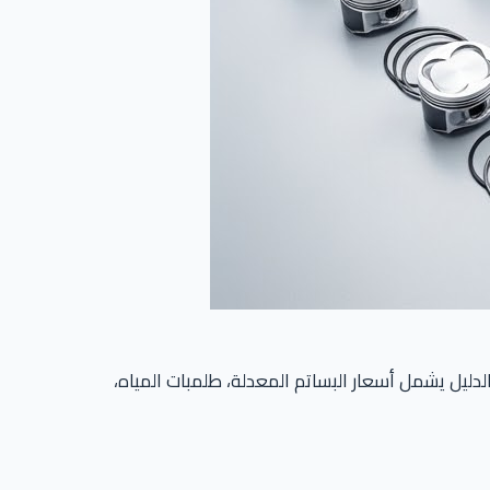
موتور أوبل انسجنيا في 2026 بين 40,000 و 60,000 جنيه، وسعر التيربو الجديد يصل إلى 35,000 جنيه. الدليل يشمل أسعار البساتم المعدلة، طلمبات المياه،