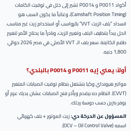
أكواد P0011 و P0014 تشير إلى خلل في توقيت الكامات
(Camshaft Position Timing)، وغالباً ما يكون السبب هو
انسداد “بلف الزيت VVT” بالرواسب أو استخدام زيت غير مناسب.
حل يبدأ بتنظيف البلف وتغيير الزيت، ونادراً ما يحتاج الأمر لتغيير
طقم الكاتينة. سعر بلف الـ VVT الأصلي في مصر 2026 حوالي
1,8 جنيه.
اً: يعني إيه P0011 و P0014 بالبلدي؟
اتير هيونداي وكيا بتشتغل بنظام توقيت الصبابات المتغير
(CVVT). النظام ده بيقدم ويأخر فتح الصبابات عشان يديك عزم أو
فر بنزين حسب دوسة رجلك.
لمسؤول عن الحركة دي:
زيت الموتور + بلف كهربائي
OCV – Oil Control Valve).