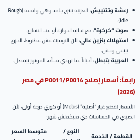
رعشة وتنتييش:
العربية بتترج جامد وهي واقفة (Rough
Idle).
صوت “كركرة”:
مع بداية الدوارة أو عند التسارع.
استهلاك بنزين عالي:
لأن التوقيت مش مظبوط، الحرق
بيبقى وحش.
العربية بتبطل:
أحياناً لما تهدي فجأة، الموتور بيفصل.
رابعاً: أسعار إصلاح P0011/P0014 في مصر
الأسعار لقطع غيار “أصلية” (Mobis) أو كوري درجة أولى، لأن
لصيني في الحساسات دي مبيكملش شهر:
النوع /
متوسط السعر
القطعة / الخدمة