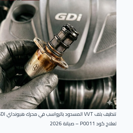
تنظيف بلف VVT المسدود بالرواسب في محرك هيونداي GDI
لعلاج كود P0011 – صيانة 2026