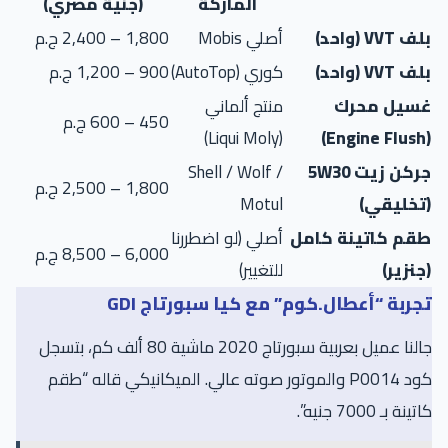
الماركة
(جنية مصري)
 VVT (واحد)
أصلي Mobis
1,800 – 2,400 ج.م
 VVT (واحد)
كوري (AutoTop)
900 – 1,200 ج.م
سيل محرك
منتج ألماني
450 – 600 ج.م
(Liqui Moly)
جركن زيت 5W30
Shell / Wolf /
1,800 – 2,500 ج.م
تخليقي)
Motul
قم كاتينة كامل
أصلي (لو اضطررنا
6,000 – 8,500 ج.م
جنزير)
للتغيير)
جربة “أعطال.كوم” مع كيا سبورتاج GDI
جالنا عميل بعربية سبورتاج 2020 ماشية 80 ألف كم، بتسجل
كود P0014 والموتور صوته عالي. الميكانيكي قاله “طقم
ينة بـ 7000 جنيه”.