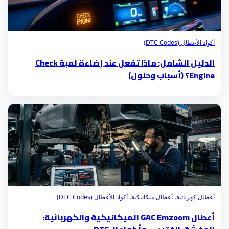
أكواد الأعطال (DTC Codes)
الدليل الشامل: ماذا تفعل عند إضاءة لمبة Check
Engine؟ (أسباب وحلول)
أعطال كهربائية
،
أعطال ميكانيكية
،
أكواد الأعطال (DTC Codes)
أعطال GAC Emzoom الميكانيكية والكهربائية: