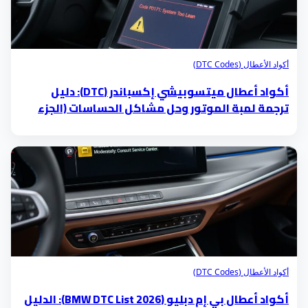
أكواد الأعطال (DTC Codes)
أكواد أعطال ميتسوبيشي إكسباندر (DTC): دليل
ترجمة لمبة الموتور وحل مشاكل الحساسات (الجزء
الخامس)
أكواد الأعطال (DTC Codes)
أكواد أعطال بي إم دبليو (BMW DTC List 2026): الدليل