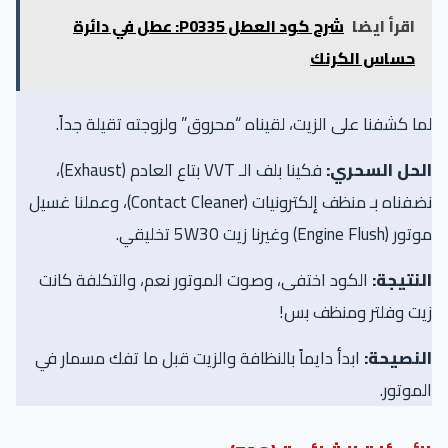
اقرأ ايضا
شرح كود العطل P0335: عطل في دائرة
حساس الكرنك
ا كشفنا على الزيت، لقيناه “محروق” ولزوجته تقيلة جداً.
لحل السحري:
فكينا بلف الـ VVT بتاع العادم (Exhaust)،
نضفناه بـ منظف إلكترونيات (Contact Cleaner)، وعملنا غسيل
Engine Flus) وغيرنا زيت 5W30 تخليقي.
نتيجة:
الكود اختفى، وصوت الموتور نعم، والتكلفة كانت
يت وفلتر ومنظف بس!
لنصيحة:
ابدأ دايماً بالنظافة والزيت قبل ما تفك مسمار في
موتور.