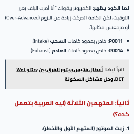
ما الكود يظهر:
الكمبيوتر بيقولك “أنا أمرت البلف يغير
التوقيت، لكن الكامة اتحركت زيادة عن اللزوم (Over-Advanced)
 مرجعتش مكانها”.
P0011:
خاص بعمود كامات
السحب
(Intake).
P0014:
خاص بعمود كامات
العادم
(Exhaust).
اقرأ ايضا
أعطال فتيس جيتور الفرق بين Dry و Wet
DCT، وحل مشاكل السخونة
انياً: المتهمين الثلاثة (ليه العربية بتعمل
ده؟)
طر):