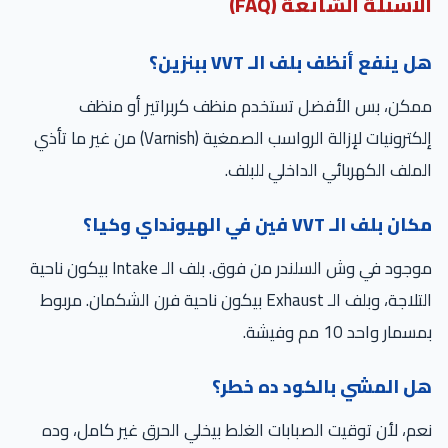
أسئلة الشائعة (FAQ)
 ينفع أنظف بلف الـ VVT ببنزين؟
مكن، بس الأفضل تستخدم منظف كربراتير أو منظف
إلكترونيات لإزالة الرواسب الصمغية (Varnish) من غير ما تأذي
ملف الكهربائي الداخلي للبلف.
ن بلف الـ VVT فين في الهيونداي وكيا؟
موجود في وش السلندر من فوق. بلف الـ Intake بيكون ناحية
التلاجة، وبلف الـ Exhaust بيكون ناحية فرن الشكمان. مربوط
مار واحد 10 مم وفيشة.
ل المشي بالكود ده خطر؟
م، لأن توقيت الصبابات الغلط بيخلي الحرق غير كامل، وده