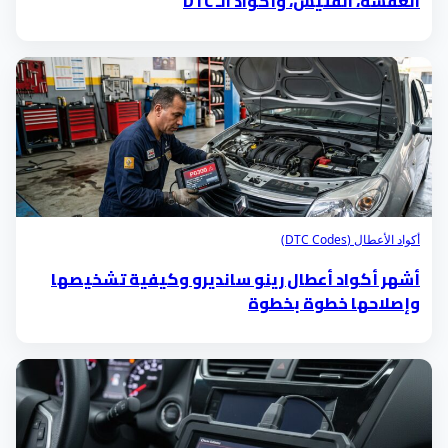
العفشة، الفتيس، وأكواد الـ DTC
أكواد الأعطال (DTC Codes)
أشهر أكواد أعطال رينو سانديرو وكيفية تشخيصها
وإصلاحها خطوة بخطوة