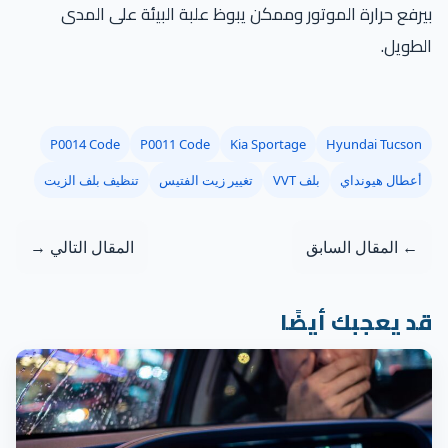
رفع حرارة الموتور وممكن يبوظ علبة البيئة على المدى
طويل.
P0014 Code
P0011 Code
Kia Sportage
Hyundai Tucson
أعطال هيونداي
بلف VVT
تغيير زيت الفتيس
تنظيف بلف الزيت
← المقال السابق
المقال التالي →
د يعجبك أيضًا