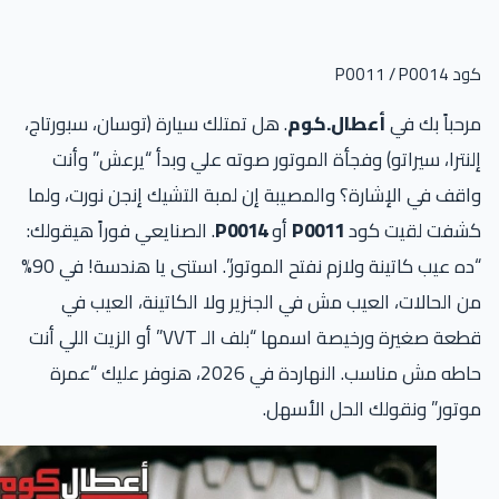
P0011 / P001
حباً بك في
أعطال.كوم
. هل تمتلك سيارة (توسان، سبورتاج،
نترا، سيراتو) وفجأة الموتور صوته علي وبدأ “يرعش” وأنت
قف في الإشارة؟ والمصيبة إن لمبة التشيك إنجن نورت، ولما
شفت لقيت كود
P0011
أو
P0014
. الصنايعي فوراً هيقولك:
“ده عيب كاتينة ولازم نفتح الموتور”. استنى يا هندسة! في 90%
 الحالات، العيب مش في الجنزير ولا الكاتينة، العيب في
قطعة صغيرة ورخيصة اسمها “بلف الـ VVT” أو الزيت اللي أنت
حاطه مش مناسب. النهاردة في 2026، هنوفر عليك “عمرة
تور” ونقولك الحل الأسهل.