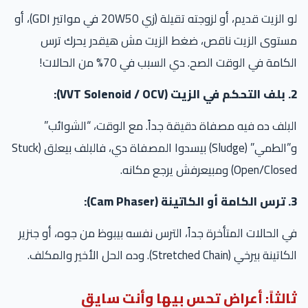
لو الزيت قديم، أو لزوجته تقيلة (زي 20W50 في مواتير GDI)، أو
ستوى الزيت ناقص، ضغط الزيت مش هيقدر يحرك ترس
كامة في الوقت الصح. دي السبب في 70% من الحالات!
VV):
بلف ده فيه مصفاة دقيقة جداً. مع الوقت، “الشوائب”
و”الطمي” (Sludge) بيسدوا المصفاة دي، فالبلف بيعلق (Stuck
Open/Clo) ومبيعرفش يرجع مكانه.
Ca):
 الحالات المتأخرة جداً، الترس نفسه بيبوظ من جوه، أو جنزير
ينة بيرخي (Stretched Chain). وده الحل الأخير والمكلف.
الثاً: أعراض تحس بيها وأنت سايق