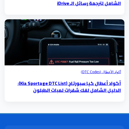
الشامل لترجمة رسائل الـ iDrive
أكواد الأعطال (DTC Codes)
أكواد أعطال كيا سبورتاج (Kia Sportage DTC List):
الدليل الشامل لفك شفرات لمبات الطبلون