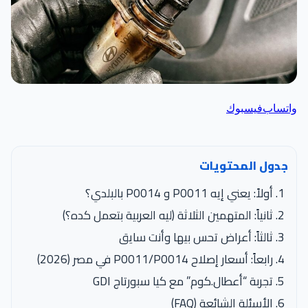
اتساب
فيسبوك
جدول المحتويات
أولاً: يعني إيه P0011 و P0014 بالبلدي؟
ثانياً: المتهمين الثلاثة (ليه العربية بتعمل كده؟)
ثالثاً: أعراض تحس بيها وأنت سايق
رابعاً: أسعار إصلاح P0011/P0014 في مصر (2026)
تجربة “أعطال.كوم” مع كيا سبورتاج GDI
الأسئلة الشائعة (FAQ)