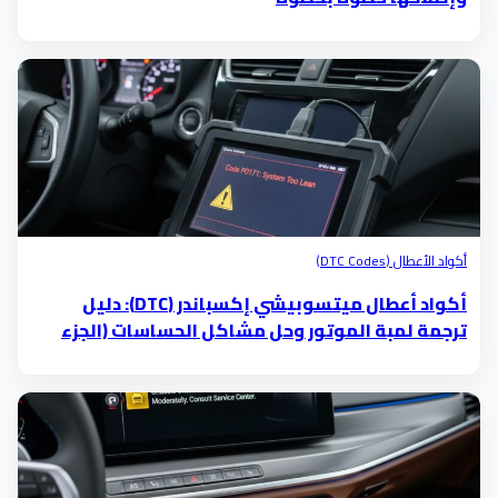
أكواد الأعطال (DTC Codes)
أكواد أعطال ميتسوبيشي إكسباندر (DTC): دليل
ترجمة لمبة الموتور وحل مشاكل الحساسات (الجزء
الخامس)