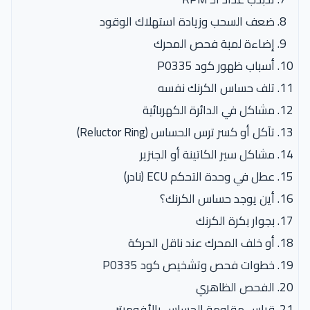
ضعف السحب وزيادة استهلاك الوقود
إضاءة لمبة فحص المحرك
أسباب ظهور كود P0335
تلف حساس الكرنك نفسه
مشاكل في الدائرة الكهربائية
تآكل أو كسر ترس الحساس (Reluctor Ring)
مشاكل سير الكاتينة أو الجنزير
عطل في وحدة التحكم ECU (نادر)
أين يوجد حساس الكرنك؟
بجوار بكرة الكرنك
أو خلف المحرك عند ناقل الحركة
خطوات فحص وتشخيص كود P0335
الفحص الظاهري
قياس مقاومة الحساس بالأفوميتر