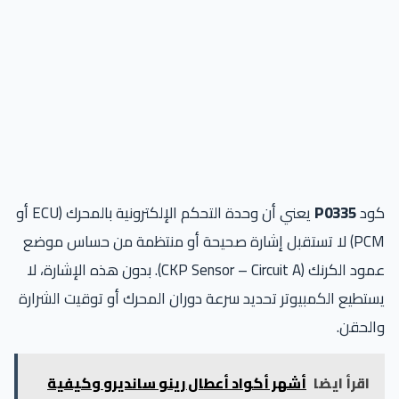
ود
P0335
يعني أن وحدة التحكم الإلكترونية بالمحرك (ECU أو
PCM) لا تستقبل إشارة صحيحة أو منتظمة من حساس موضع
عمود الكرنك (CKP Sensor – Circuit A). بدون هذه الإشارة، لا
تطيع الكمبيوتر تحديد سرعة دوران المحرك أو توقيت الشرارة
لحقن.
اقرأ ايضا
أشهر أكواد أعطال رينو سانديرو وكيفية