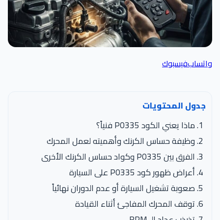
اتساب
فيسبوك
جدول المحتويات
ماذا يعني الكود P0335 فنياً؟
وظيفة حساس الكرنك وأهميته لعمل المحرك
الفرق بين P0335 وكواد حساس الكرنك الأخرى
أعراض ظهور كود P0335 على السيارة
صعوبة تشغيل السيارة أو عدم الدوران نهائياً
توقف المحرك المفاجئ أثناء القيادة
تذبذب عداد الـ RPM