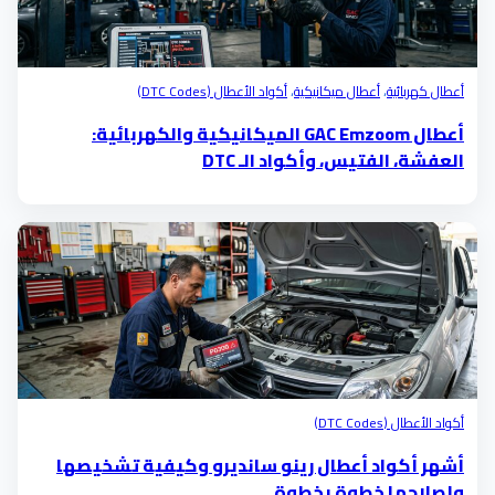
أعطال كهربائية
،
أعطال ميكانيكية
،
أكواد الأعطال (DTC Codes)
أعطال GAC Emzoom الميكانيكية والكهربائية:
العفشة، الفتيس، وأكواد الـ DTC
أكواد الأعطال (DTC Codes)
أشهر أكواد أعطال رينو سانديرو وكيفية تشخيصها
وإصلاحها خطوة بخطوة