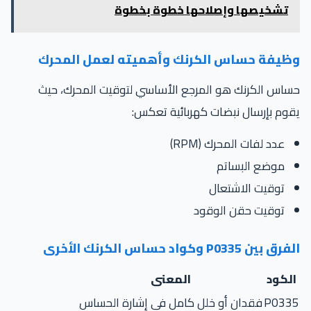
تشخيصها وإصلاحها خطوة بخطوة
ظيفة حساس الكرنك وأهميته لعمل المحرك
اس الكرنك هو المرجع الأساسي لتوقيت المحرك، حيث
وم بإرسال نبضات كهربائية تعكس:
عدد لفات المحرك (RPM)
موضع البساتم
توقيت الاشتعال
توقيت حقن الوقود
ق بين P0335 وكواد حساس الكرنك الأخرى
لكود
المعنى
P033
فقدان أو خلل كامل في إشارة الحساس