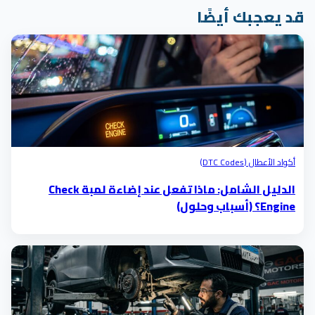
د يعجبك أيضًا
أكواد الأعطال (DTC Codes)
الدليل الشامل: ماذا تفعل عند إضاءة لمبة Check
Engine؟ (أسباب وحلول)