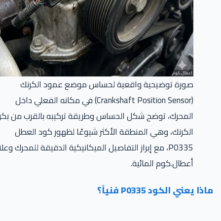
صورة توضيحية واقعية لحساس موضع عمود الكرنك
(Crankshaft Position Sensor) في مكانه الفعلي داخل
المحرك، توضح شكل الحساس وطريقة تركيبه بالقرب من بكرة
الكرنك، وهي المنطقة الأكثر شيوعًا لظهور كود العطل
P0335، مع إبراز التفاصيل الميكانيكية الدقيقة للمحرك وعلامة
أعطال.كوم المائية.
ذا يعني الكود P0335 فنياً؟