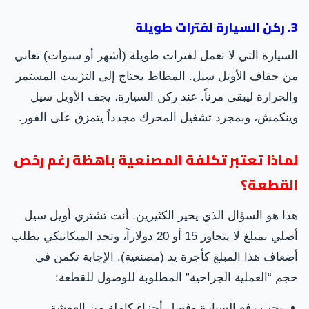
3. ركن السيارة لفترات طويلة
السيارة التي لا تعمل لفترات طويلة (أشهر أو سنوات) تعاني
من جفاف الأويل سيل. المطاط يحتاج إلى التزييت المستمر
والحرارة ليبقى مرناً. عند ركن السيارة، يجف الأويل سيل
وينكمش، وبمجرد تشغيل المحرك مجدداً يتمزق على الفور.
لماذا تعتبر تكلفة المصنعية باهظة رغم رخص
القطعة؟
هذا هو السؤال الذي يحير الكثيرين. أنت تشتري أويل سيل
أصلي بمبلغ لا يتجاوز 15 أو 20 دولاراً، وتجد الميكانيكي يطلب
أضعاف هذا المبلغ كأجرة يد (مصنعية). الإجابة تكمن في
حجم “العملية الجراحية” المطلوبة للوصول للقطعة:
يجب رفع السيارة وفصل أجزاء كاملة من العفشة