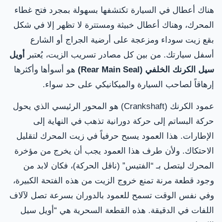
هناك أعطال في السيارة تكتشفها بسهولة بمجرد فتح غطاء
المحرك، وهناك أعطال خبيثة ومستترة لا تظهر إلا في شكل
بقع زيت سوداء ومزعجة على أرضية الجراج أو الشارع
أسفل سيارتك. من بين كل مصادر تسريب الزيت، يُعتبر
أويل
سيل الكرنك الخلفي (Rear Main Seal)
هو أسوأها وأكثرها
إرهاقاً لصاحب السيارة والميكانيكي على حد سواء.
عمود الكرنك (Crankshaft) هو المحور الرئيسي الذي يحول
حركة البساتم إلى حركة دورانية تذهب في النهاية إلى
الإطارات. هذا العمود يسبح حرفياً في زيت المحرك لتقليل
الاحتكاك. ولأن طرف هذا العمود يجب أن يخرج من مؤخرة
المحرك ليتصل بـ “الفتيس” (ناقل الحركة)، فكان لابد من
وجود قطعة مرنة تمنع خروج الزيت من هذه الفتحة الكبيرة،
وفي نفس الوقت تسمح للعمود بالدوران بسرعة تصل لآلاف
اللفات في الدقيقة. هذه القطعة السحرية هي “أويل سيل