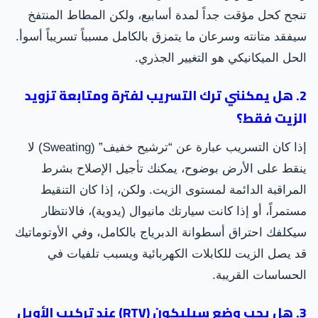
تنجح كحل مؤقت جداً لمدة أسابيع، ولكن المطاط المنتفخ
سيفقد متانته وسرعان ما يتمزق بالكامل مسبباً تسريباً أسوأ.
الحل الميكانيكي هو التغيير الجذري.
2. هل يمكنني ترك التسريب لفترة ومتابعة تزويد
الزيت فقط؟
إذا كان التسريب عبارة عن “ترشيح خفيف” (Sweating) لا
ينقط على الأرض بوضوح، يمكنك تأجيل الإصلاح بشرط
المراقبة الدائمة لمستوى الزيت. ولكن، إذا كان التنقيط
مستمراً، أو إذا كانت سيارتك مانيوال (يدوية)، فالانتظار
سيكلفك احتراق أسطوانة الدبرياج بالكامل، وفي الأوتوماتيك
قد يصل الزيت للكابلات الكهربائية ويسبب تلفيات في
الحساسات القريبة.
3. هل يجب وضع سيليكون (RTV) عند تركيب الأويل