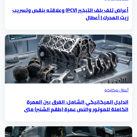
أعراض تلف بلف التبخير (PCV) وعلاقته بنقص وتسريب
زيت المحرك | أعطال
أعطال ميكانيكية
الدليل الميكانيكي الشامل: الفرق بين العمرة
الكاملة للموتور والنص عمرة (طقم الشنبر) متى
تحتاجها؟