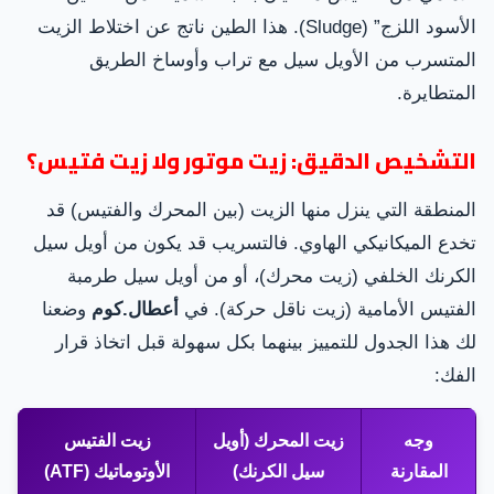
الأسود اللزج” (Sludge). هذا الطين ناتج عن اختلاط الزيت
المتسرب من الأويل سيل مع تراب وأوساخ الطريق
المتطايرة.
التشخيص الدقيق: زيت موتور ولا زيت فتيس؟
المنطقة التي ينزل منها الزيت (بين المحرك والفتيس) قد
تخدع الميكانيكي الهاوي. فالتسريب قد يكون من أويل سيل
الكرنك الخلفي (زيت محرك)، أو من أويل سيل طرمبة
الفتيس الأمامية (زيت ناقل حركة). في
أعطال.كوم
وضعنا
لك هذا الجدول للتمييز بينهما بكل سهولة قبل اتخاذ قرار
الفك:
وجه
زيت المحرك (أويل
زيت الفتيس
المقارنة
سيل الكرنك)
الأوتوماتيك (ATF)