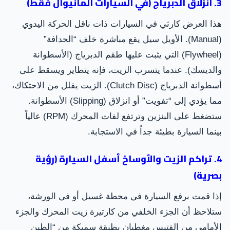
3. انزلاق الدبرياج (في السيارات المانيوال فقط)
هذا العرض كارثي في السيارات ذات ناقل الحركة اليدوي
(Manual). الأويل سيل يقع مباشرة خلف “الحدافة”
(Flywheel) التي يثبت عليها طقم الدبرياج (الأسطوانة
والديسك). عندما يتسرب الزيت، فإنه يتطاير ويسقط على
أسطوانة الدبرياج (Clutch Disc). الزيت يقلل من الاحتكاك،
مما يؤدي إلى “تفويت” أو انزلاق (Slipping) الأسطوانة.
ستضغط على البنزين وترتفع لفات المحرك (RPM) عالياً
بينما السيارة بطيئة جداً في الاستجابة.
4. تراكم الزيت والأوساخ أسفل السيارة (رؤية
بصرية)
إذا قمت برفع السيارة في محطة غسيل أو في الورشة،
ستلاحظ أن الجزء الخلفي من كارتيرة زيت المحرك والجزء
الأمامي من الفتيس مغطيان بطبقة سميكة من “الطين