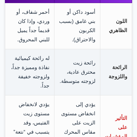
أسود داكن أو
أحمر شفاف، أو
اللون
بني غامق (بسبب
وردي، وإذا كان
الظاهري
الكربون
قديماً جداً يميل
والاحتراق).
للبني المحروق.
له رائحة كيميائية
رائحة زيت
الرائحة
نفاذة ومميزة جداً،
محترق عادية،
واللزوجة
ولزوجته خفيفة
لزوجته متوسطة.
جداً.
يؤدي إلى
يؤدي لانخفاض
انخفاض مستوى
مستوى زيت
التأثير
الزيت على
الفتيس، وقد
على
مقاس المحرك
يتسبب في “نتعة”
المؤشرات