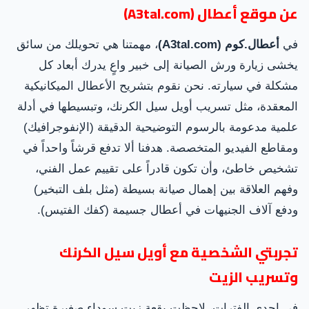
عن موقع أعطال (A3tal.com)
في
أعطال.كوم (A3tal.com)
، مهمتنا هي تحويلك من سائق
يخشى زيارة ورش الصيانة إلى خبير واعٍ يدرك أبعاد كل
مشكلة في سيارته. نحن نقوم بتشريح الأعطال الميكانيكية
المعقدة، مثل تسريب أويل سيل الكرنك، وتبسيطها في أدلة
علمية مدعومة بالرسوم التوضيحية الدقيقة (الإنفوجرافيك)
ومقاطع الفيديو المتخصصة. هدفنا ألا تدفع قرشاً واحداً في
تشخيص خاطئ، وأن تكون قادراً على تقييم عمل الفني،
وفهم العلاقة بين إهمال صيانة بسيطة (مثل بلف التبخير)
ودفع آلاف الجنيهات في أعطال جسيمة (كفك الفتيس).
تجربتي الشخصية مع أويل سيل الكرنك
وتسريب الزيت
في إحدى الفترات، لاحظت بقعة زيت سوداء صغيرة تظهر