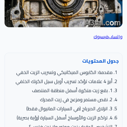
واتساب
فيسبوك
جدول المحتويات
مقدمة: الكابوس الميكانيكي وتسريب الزيت الخفي
أبرز 4 علامات تؤكد تسريب أويل سيل الكرنك الخلفي
1. بقع زيت متكررة أسفل منطقة المنتصف
2. نقص مستمر ومزعج في زيت المحرك
3. انزلاق الدبرياج (في السيارات المانيوال فقط)
4. تراكم الزيت والأوساخ أسفل السيارة (رؤية بصرية)
التشخيص الدقيق: زيت موتور ولا زيت فتيس؟