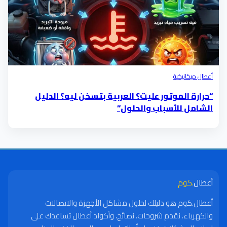
أعطال ميكانيكية
“حرارة الموتور عليت؟ العربية بتسخن ليه؟ الدليل
الشامل للأسباب والحلول”
أعطال
.كوم
أعطال.كوم هو دليلك لحلول مشاكل الأجهزة والاتصالات
والكهرباء. نقدم شروحات، نصائح، وأكواد أعطال تساعدك على