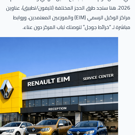
2026. هنا ستجد طرق الحجز المختلفة (تليفون/تطبيق)، عناوين
مراكز الوكيل الرسمي (EIM) والموزعين المعتمدين، وروابط
اشرة لـ “خرائط جوجل” لتوصلك لباب المركز دون عناء.