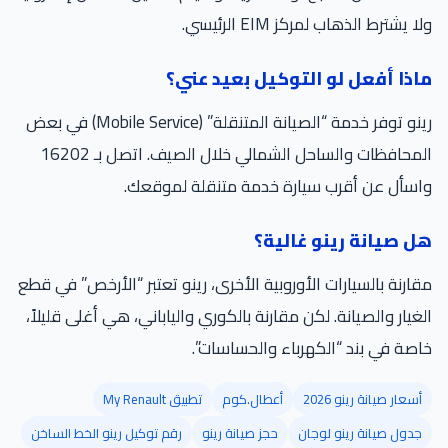
ا يشترط الذهاب لمركز EIM الرئيسي.
اذا أفعل لو التوكيل بعيد عني؟
رينو توفر خدمة “الصيانة المتنقلة” (Mobile Service) في بعض
المحافظات والساحل الشمالي خلال الصيف. اتصل بـ 16202
سأل عن أقرب سيارة خدمة متنقلة لموقعك.
ل صيانة رينو غالية؟
ارنة بالسيارات الأوروبية الأخرى، رينو تعتبر “الأرخص” في قطع
غيار والصيانة. لكن مقارنة بالكوري والياباني، هي أغلى قليلاً،
صة في بند “الكهرباء والحساسات”.
أسعار صيانة رينو 2026
أعطال.كوم
تطبيق My Renault
جدول صيانة رينو لوجان
حجز صيانة رينو
رقم توكيل رينو الخط الساخن