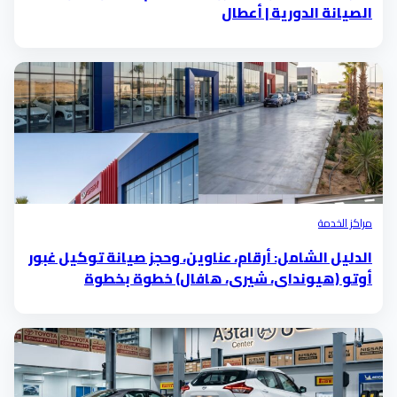
الصيانة الدورية | أعطال
مراكز الخدمة
الدليل الشامل: أرقام، عناوين، وحجز صيانة توكيل غبور
أوتو (هيونداي، شيري، هافال) خطوة بخطوة