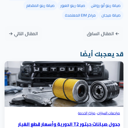
صيانة رينو أبو رواش
صيانة رينو العبور
صيانة رينو المقطم
صيانة ميجان
مراكز EIM المعتمدة
← المقال السابق
المقال التالي →
د يعجبك أيضًا
مراحعات السيارات
،
مراكز الخدمة
جدول صيانات جيتور T2 الدورية وأسعار قطع الغيار