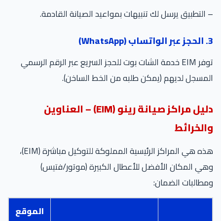
التطبيق يرسل لك تنبيهات بمواعيد الصيانة القادمة.
Whats)
توفر EIM خدمة الشات بوت للحجز السريع عبر الرقم الرسمي
مسجل لديهم (يمكن طلبه من الخط الساخن).
دليل مراكز صيانة رينو (EIM) – العناوين
الخرائط
هذه هي المراكز الرئيسية المملوكة للتوكيل مباشرة (EIM)،
ي المكان الأفضل للأعطال الكبيرة (موتور/فتيس)
طالبات الضمان:
الموقع