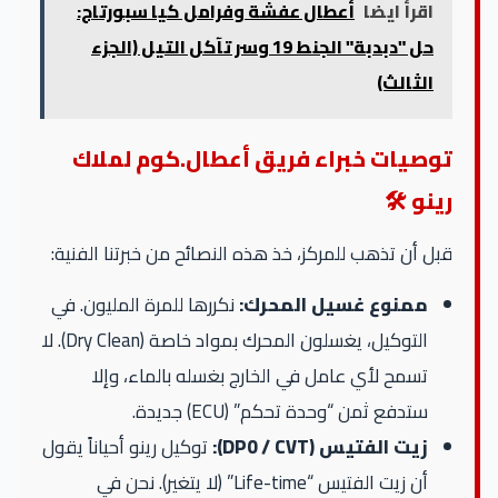
اقرأ ايضا
أعطال عفشة وفرامل كيا سبورتاج:
حل "دبدبة" الجنط 19 وسر تآكل التيل (الجزء
الثالث)
توصيات خبراء فريق أعطال.كوم لملاك
رينو 🛠️
قبل أن تذهب للمركز، خذ هذه النصائح من خبرتنا الفنية:
ممنوع غسيل المحرك:
نكررها للمرة المليون. في
التوكيل، يغسلون المحرك بمواد خاصة (Dry Clean). لا
تسمح لأي عامل في الخارج بغسله بالماء، وإلا
ستدفع ثمن “وحدة تحكم” (ECU) جديدة.
زيت الفتيس (DP0 / CVT):
توكيل رينو أحياناً يقول
أن زيت الفتيس “Life-time” (لا يتغير). نحن في