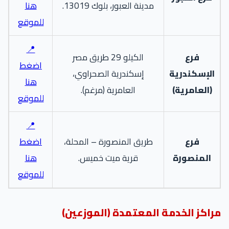
مدينة العبور، بلوك 13019.
هنا
للموقع
📍
فرع
الكيلو 29 طريق مصر
اضغط
الإسكندرية
إسكندرية الصحراوي،
هنا
(العامرية)
العامرية (مرغم).
للموقع
📍
فرع
طريق المنصورة – المحلة،
اضغط
المنصورة
قرية ميت خميس.
هنا
للموقع
راكز الخدمة المعتمدة (الموزعين)