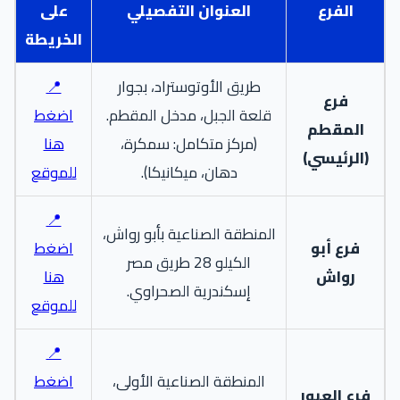
الفرع
العنوان التفصيلي
على
الخريطة
طريق الأوتوستراد، بجوار
📍
فرع
قلعة الجبل، مدخل المقطم.
اضغط
المقطم
(مركز متكامل: سمكرة،
هنا
(الرئيسي)
دهان، ميكانيكا).
للموقع
📍
المنطقة الصناعية بأبو رواش،
فرع أبو
اضغط
الكيلو 28 طريق مصر
رواش
هنا
إسكندرية الصحراوي.
للموقع
📍
المنطقة الصناعية الأولى،
اضغط
فرع العبور