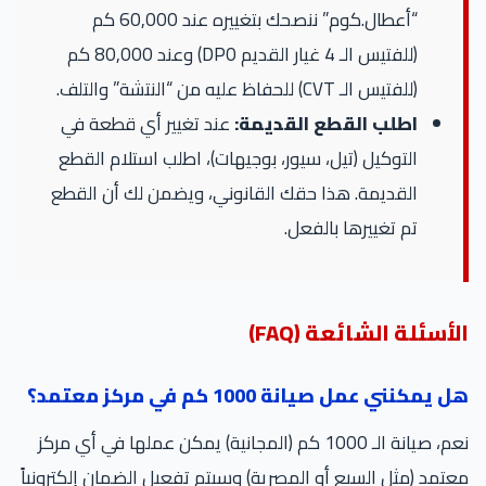
“أعطال.كوم” ننصحك بتغييره عند 60,000 كم
(للفتيس الـ 4 غيار القديم DP0) وعند 80,000 كم
(للفتيس الـ CVT) للحفاظ عليه من “النتشة” والتلف.
اطلب القطع القديمة:
عند تغيير أي قطعة في
التوكيل (تيل، سيور، بوجيهات)، اطلب استلام القطع
القديمة. هذا حقك القانوني، ويضمن لك أن القطع
تم تغييرها بالفعل.
أسئلة الشائعة (FAQ)
 يمكنني عمل صيانة 1000 كم في مركز معتمد؟
نعم، صيانة الـ 1000 كم (المجانية) يمكن عملها في أي مركز
تمد (مثل السبع أو المصرية) وسيتم تفعيل الضمان إلكترونياً