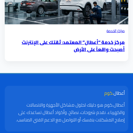
مراكز الخدمة
مركز خدمة “أعطال” المعتمد: ثقتك على الإنترنت
أصبحت واقعاً على الأرض
أعطال
.كوم
أعطال.كوم هو دليلك لحلول مشاكل الأجهزة والاتصالات
والكهرباء. نقدم شروحات، نصائح، وأكواد أعطال تساعدك على
إصلاح المشكلات بنفسك أو التواصل مع الدعم الفني المناسب.