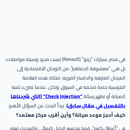
في مصر، سيارات “رينو” (Renault) ليست مجرد وسيلة مواصلات،
 هي “معشوقة الجماهير”. من اللوجان الاقتصادية إلى
ميجان الفارهة والداستر القوية، تمتلك هذه العلامة
لفرنسية حصة ضخمة في السوق. ولكن، عندما تضيء لمبة
صيانة أو تظهر رسالة
“Check Injection” (التي شرحناها
التفصيل في مقال سابق)
، يبدأ البحث عن السؤال الأهم:
يف أحجز موعد صيانة؟ وأين أقرب مركز معتمد؟
 “أعطال.كوم”، قمنا بتجميع الدليل النهائي والمحدث لعام