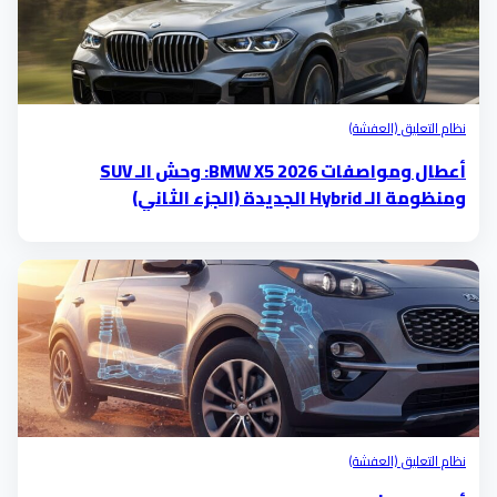
نظام التعليق (العفشة)
أعطال ومواصفات BMW X5 2026: وحش الـ SUV
ومنظومة الـ Hybrid الجديدة (الجزء الثاني)
نظام التعليق (العفشة)