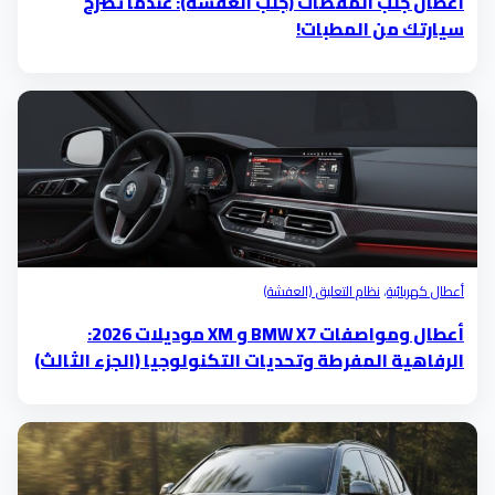
أعطال جلب المقصات (جلب العفشة): عندما تصرخ
سيارتك من المطبات!
أعطال كهربائية
،
نظام التعليق (العفشة)
أعطال ومواصفات BMW X7 و XM موديلات 2026:
الرفاهية المفرطة وتحديات التكنولوجيا (الجزء الثالث)