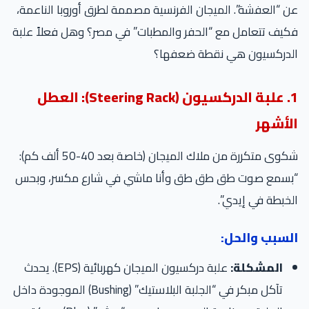
عن “العفشة”. الميجان الفرنسية مصممة لطرق أوروبا الناعمة،
فكيف تتعامل مع “الحفر والمطبات” في مصر؟ وهل فعلاً علبة
الدركسيون هي نقطة ضعفها؟
1. علبة الدركسيون (Steering Rack): العطل
الأشهر
شكوى متكررة من ملاك الميجان (خاصة بعد 40-50 ألف كم):
“بسمع صوت طق طق طق وأنا ماشي في شارع مكسر، وبحس
الخبطة في إيدي”.
السبب والحل:
المشكلة:
علبة دركسيون الميجان كهربائية (EPS). يحدث
تآكل مبكر في “الجلبة البلاستيك” (Bushing) الموجودة داخل