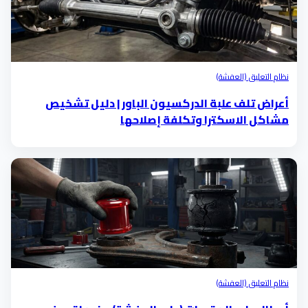
نظام التعليق (العفشة)
أعراض تلف علبة الدركسيون الباور | دليل تشخيص
مشاكل الاسكترا وتكلفة إصلاحها
نظام التعليق (العفشة)