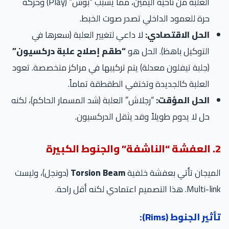
العلبة من ناحية اليمين، مما يسبب “بوش” (Play) وحركة
حرة للعمود الداخلي تصدر صوت الخبط.
الحل الاقتصادي:
لا داعي لتغيير العلبة (سعرها في
التوكيل باهظ). الحل هو
“طقم إصلاح علبة دركسيون”
(جلبة تيفلون معدلة) يتم تركيبها في مراكز متخصصة. تعود
العلبة كالجديدة وتختفي الطقطقة تماماً.
الحل المؤقت:
“رجلاش” العلبة (شد المسمار الحاكم)، لكنه
حل لا يدوم طويلاً وقد يثقل الدركسيون.
2. العفشة “الناشفة” والجنوط الكبيرة
الميجان تأتي بعفشة خلفية
Torsion Beam
(دونجل)، وليست
Multi-link. هذا التصميم اعتمادي لكنه أقل راحة.
تأثير الجنوط (Rims):