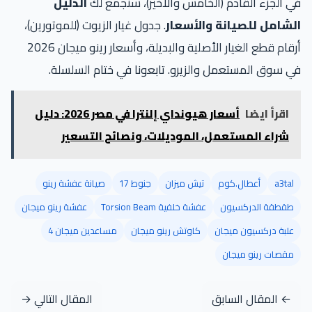
في الجزء القادم (الخامس والأخير)، سنجمع لك
الدليل
الشامل للصيانة والأسعار
. جدول غيار الزيوت (للموتورين)،
أرقام قطع الغيار الأصلية والبديلة، وأسعار رينو ميجان 2026
في سوق المستعمل والزيرو. تابعونا في ختام السلسلة.
اقرأ ايضا
أسعار هيونداي إلنترا في مصر 2026: دليل
شراء المستعمل، الموديلات، ونصائح التسعير
a3tal
أعطال.كوم
تيش ميزان
جنوط 17
صيانة عفشة رينو
طقطقة الدركسيون
عفشة خلفية Torsion Beam
عفشة رينو ميجان
علبة دركسيون ميجان
كاوتش رينو ميجان
مساعدين ميجان 4
مقصات رينو ميجان
← المقال السابق
المقال التالي →