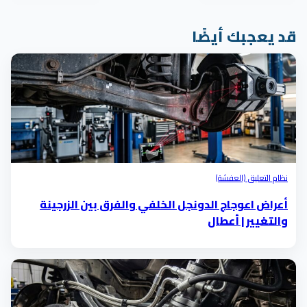
قد يعجبك أيضًا
نظام التعليق (العفشة)
أعراض اعوجاج الدونجل الخلفي والفرق بين الزرجينة
والتغيير | أعطال