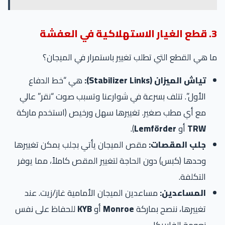
3. قطع الغيار الاستهلاكية في العفشة
ما هي القطع التي تطلب تغيير باستمرار في الميجان؟
تياش الميزان (Stabilizer Links):
هي “خط الدفاع
الأول”. تتلف بسرعة في شوارعنا وتسبب صوت “نقر” عالي
مع أي مطب صغير. تغييرها سهل ورخيص (استخدم ماركة
TRW
أو
Lemförder
).
جلب المقصات:
مقص الميجان يأتي بجلب يمكن تغييرها
وحدها (كبس) دون الحاجة لتغيير المقص كاملاً، مما يوفر
التكلفة.
المساعدين:
مساعدين الميجان الأمامية غاز/زيت. عند
تغييرها، ننصح بماركة
Monroe
أو
KYB
للحفاظ على نفس