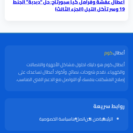
أعطال عفشة وفرامل كيا سبورتاج: حل “دبدبة” الجنط
19 وسر تآكل التيل (الجزء الثالث)
أعطال
.كوم
أعطال.كوم هو دليلك لحلول مشاكل الأجهزة والاتصالات
والكهرباء. نقدم شروحات، نصائح، وأكواد أعطال تساعدك على
إصلاح المشكلات بنفسك أو التواصل مع الدعم الفني المناسب.
روابط سريعة
الرئيسية
من نحن
اتصل بنا
سياسة الخصوصية