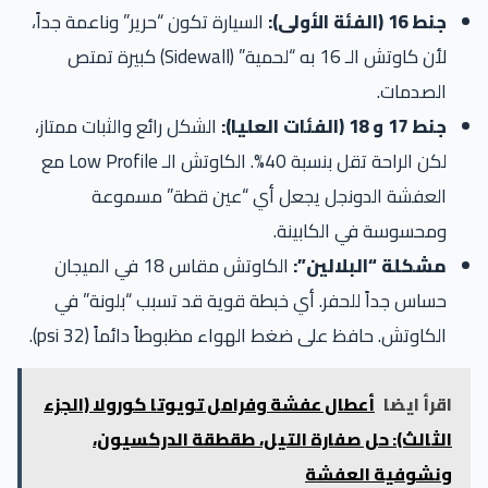
جنط 16 (الفئة الأولى):
السيارة تكون “حرير” وناعمة جداً،
لأن كاوتش الـ 16 به “لحمية” (Sidewall) كبيرة تمتص
الصدمات.
جنط 17 و 18 (الفئات العليا):
الشكل رائع والثبات ممتاز،
لكن الراحة تقل بنسبة 40%. الكاوتش الـ Low Profile مع
العفشة الدونجل يجعل أي “عين قطة” مسموعة
ومحسوسة في الكابينة.
مشكلة “البلالين”:
الكاوتش مقاس 18 في الميجان
حساس جداً للحفر. أي خبطة قوية قد تسبب “بلونة” في
الكاوتش. حافظ على ضغط الهواء مظبوطاً دائماً (32 psi).
اقرأ ايضا
أعطال عفشة وفرامل تويوتا كورولا (الجزء
الثالث): حل صفارة التيل، طقطقة الدركسيون،
ونشوفية العفشة