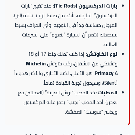
بارات الدركسيون (Tie Rods):
عند تغيير “بارات
الدركسيون” الخارجية، تأكد من ضبط الزوايا بدقة (ليزر).
الميجان حساسة جداً في التوجيه، وأي انحراف بسيط
سيجعلك تشعر أن السيارة “بتعوم” على السرعات
العالية.
نوع الكاوتش:
إذا كنت تملك جنط 17 أو 18
وتشتكي من النشفان، ركب كاوتش
Michelin
Primacy 4
. هو الأغلى، لكنه الأطرى والأكثر هدوءاً
(Silent)، وسيحول تجربة القيادة تماماً.
المطبات:
خذ المطب “بوش العربية” (العجلتين مع
بعض). أخذ المطب “بجنب” يدمر علبة الدركسيون
ويكسر “سوست” العفشة.