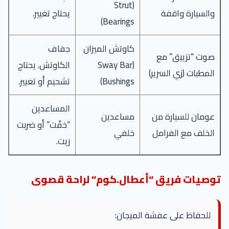
(Strut
والسيارة واقفة
يحتاج تغيير.
Bearings)
كاوتش الميزان
جفاف
صوت “تزييق” مع
(Sway Bar
الكاوتش. يحتاج
المطبات (زي السرير)
Bushings)
تشحيم أو تغيير.
المساعدين
عومان للسيارة من
مساعدين
“خفّت” أو ضربت
الخلف مع الفرامل
خلفي
زيت.
توصيات فريق “أعطال.كوم” لراحة قصوى
للحفاظ على عفشة الميجان: