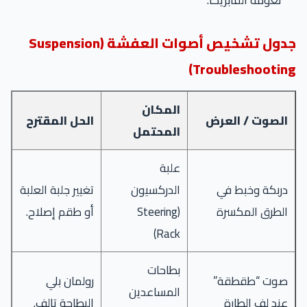
نعومة الفابريكا.
جدول تشخيص أصوات العفشة (Suspension
Troubleshooting)
المكان
الصوت / العرض
الحل المقترح
المحتمل
علبة
دربكة وخبط في
الدركسيون
تغيير جلبة العلبة
الطرق المكسرة
(Steering
أو طقم إصلاح.
Rack)
بطاحات
صوت “طقطقة”
رولمان بلي
المساعدين
عند لف الطارة
البطاحة تالف.