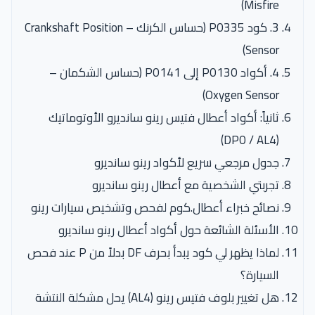
Misfire)
3. كود P0335 (حساس الكرنك – Crankshaft Position
Sensor)
4. أكواد P0130 إلى P0141 (حساس الشكمان –
Oxygen Sensor)
ثانياً: أكواد أعطال فتيس رينو سانديرو الأوتوماتيك
(DP0 / AL4)
جدول مرجعي سريع لأكواد رينو سانديرو
تجربتي الشخصية مع أعطال رينو سانديرو
نصائح خبراء أعطال.كوم لفحص وتشخيص سيارات رينو
الأسئلة الشائعة حول أكواد أعطال رينو سانديرو
لماذا يظهر لي كود يبدأ بحرف DF بدلاً من P عند فحص
السيارة؟
هل تغيير بلوف فتيس رينو (AL4) يحل مشكلة النتشة