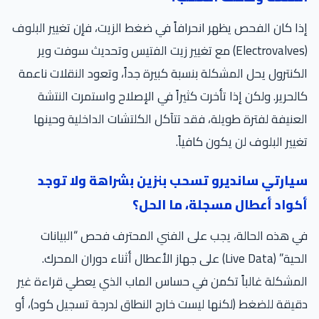
إذا كان الفحص يظهر انحرافاً في ضغط الزيت، فإن تغيير البلوف
(Electrovalves) مع تغيير زيت الفتيس وتحديث سوفت وير
الكنترول يحل المشكلة بنسبة كبيرة جداً، وتعود النقلات ناعمة
كالحرير. ولكن إذا تأخرت كثيراً في الإصلاح واستمرت النتشة
العنيفة لفترة طويلة، فقد تتآكل الكلتشات الداخلية وحينها
تغيير البلوف لن يكون كافياً.
سيارتي سانديرو تسحب بنزين بشراهة ولا توجد
أكواد أعطال مسجلة، ما الحل؟
في هذه الحالة، يجب على الفني المحترف فحص “البيانات
الحية” (Live Data) على جهاز الأعطال أثناء دوران المحرك.
المشكلة غالباً تكمن في حساس الماب الذي يعطي قراءة غير
دقيقة للضغط (لكنها ليست خارج النطاق لدرجة تسجيل كود)، أو