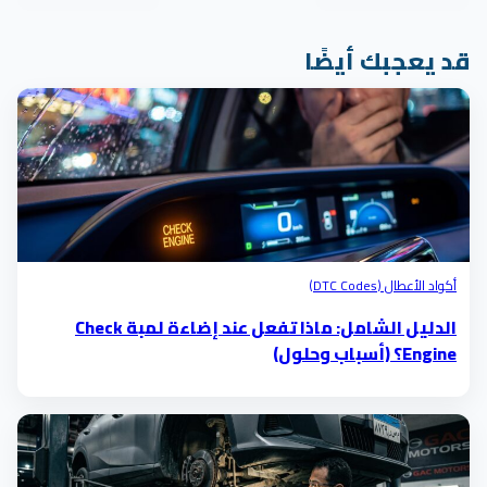
قد يعجبك أيضًا
أكواد الأعطال (DTC Codes)
الدليل الشامل: ماذا تفعل عند إضاءة لمبة Check
Engine؟ (أسباب وحلول)