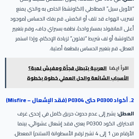
“الأويل سيل” المطاطي (الكاوتشة) الخاص به والذي يمنع
تسريب الهواء قد تلف أو انكمش. قم بفك الحساس (موجود
أعلى المانفولد بمسار واحد)، نظفه بسبراي جاف، وقم بتغيير
الكاوتشة أو لف شريط “تفلون” لزيادة الإحكام، وإذا استمر
العطل، قم بتغيير الحساس بقطعة أصلية.
اقرأ ايضا
العربية بتبطل فجأة ومفيش لمبة؟
الأسباب الشائعة والحل العملي خطوة بخطوة
2. أكواد P0300 حتى P0304 (فقد الإشعال – Misfire)
العطل:
يشير إلى عدم حدوث حريق كامل في إحدى غرف
الاحتراق. الكود P0300 يعني فقد إشعال عشوائي، بينما
الأرقام من 1 إلى 4 تشير لرقم الأسطوانة (السلندر) المعطل.