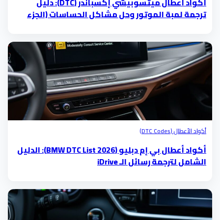
أكواد أعطال ميتسوبيشي إكسباندر (DTC): دليل
ترجمة لمبة الموتور وحل مشاكل الحساسات (الجزء
الخامس)
أكواد الأعطال (DTC Codes)
أكواد أعطال بي إم دبليو (BMW DTC List 2026): الدليل
الشامل لترجمة رسائل الـ iDrive