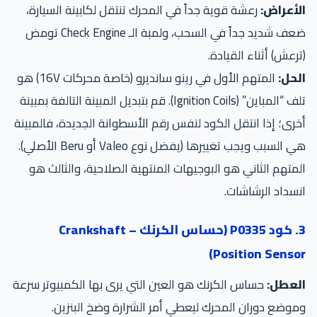
الأعراض:
رعشة قوية جداً في المحرك تنتقل لكابينة السيارة،
ضعف شديد جداً في السحب، ولمبة الـ Check Engine تومض
(ترعش) أثناء القيادة.
الحل:
المتهم الأول في رينو سانديرو (خاصة محركات 16V) هو
تلف “المباين” (Ignition Coils). قم بتبديل المبينة التالفة بمبينة
أخرى؛ إذا انتقل الكود لنفس رقم الأسطوانة الجديدة، فالمبينة
هي السبب ويجب تغييرها (يفضل نوع Valeo أو Beru الأصلي).
المتهم الثاني هو البوجيهات المنتهية الصلاحية، والثالث هو
انسداد الرشاشات.
3. كود P0335 (حساس الكرنك – Crankshaft
Position Sensor)
العطل:
حساس الكرنك هو العين التي يرى بها الكمبيوتر سرعة
وموضع دوران المحرك ليعطي أمر الشرارة وضخ البنزين.