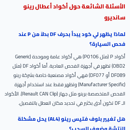
الأسئلة الشائعة حول أكواد أعطال رينو
سانديرو
لماذا يظهر لي كود يبدأ بحرف DF بدلاً من P عند
فحص السيارة؟
أكواد P (مثل P0106) هي أكواد عامة وموحدة (Generic
OBD2) تظهر في أجهزة الفحص العادية. أما أكواد DF (مثل
DF089 أو DF077) فهي أكواد مصنعية خاصة بشركة رينو
(Manufacturer Specific) وتظهر فقط عند استخدام أجهزة
الفحص المتخصصة برينو مثل جهاز (Renault CAN Clip). الأكواد
الـ DF تكون أدق بكثير في تحديد مكان العطل بالتفصيل.
هل تغيير بلوف فتيس رينو (AL4) يحل مشكلة
النتشة وضعف السحب؟