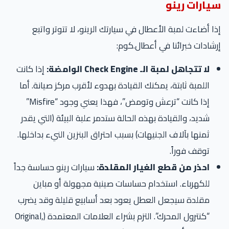
سيارات رينو
إذا أضاءت لمبة الأعطال في سيارتك الرينو، لا تتوتر واتبع
إرشادات خبرائنا في أعطال.كوم:
لا تتجاهل لمبة الـ Check Engine الوامضة:
إذا كانت
اللمبة ثابتة، يمكنك القيادة بهدوء لأقرب مركز صيانة. أما
إذا كانت “ترعش وتومض”، فهذا يعني وجود “Misfire”
شديد، والقيادة بهذه الحالة ستدمر علبة البيئة (التي يقدر
ثمنها بآلاف الجنيهات) بسبب احتراق البنزين النيء بداخلها.
توقف فوراً.
احذر من قطع الغيار المقلدة:
سيارات رينو حساسة جداً
للكهرباء. استخدام حساسات صينية مجهولة أو مباين
مقلدة سيجعل العطل يعود بعد أسابيع قليلة وقد يضرب
“كنترول المحرك”. التزم بشراء العلامات المعتمدة (Original,