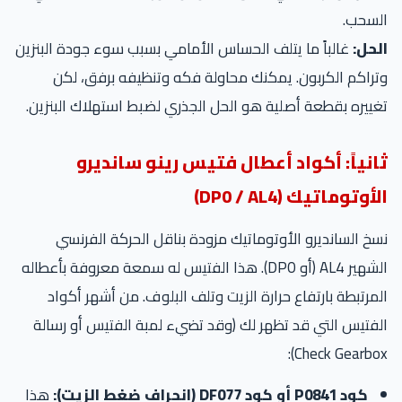
السحب.
الحل:
غالباً ما يتلف الحساس الأمامي بسبب سوء جودة البنزين
وتراكم الكربون. يمكنك محاولة فكه وتنظيفه برفق، لكن
تغييره بقطعة أصلية هو الحل الجذري لضبط استهلاك البنزين.
ثانياً: أكواد أعطال فتيس رينو سانديرو
الأوتوماتيك (DP0 / AL4)
نسخ السانديرو الأوتوماتيك مزودة بناقل الحركة الفرنسي
الشهير AL4 (أو DP0). هذا الفتيس له سمعة معروفة بأعطاله
المرتبطة بارتفاع حرارة الزيت وتلف البلوف. من أشهر أكواد
الفتيس التي قد تظهر لك (وقد تضيء لمبة الفتيس أو رسالة
Check Gearbox):
كود P0841 أو كود DF077 (انحراف ضغط الزيت):
هذا