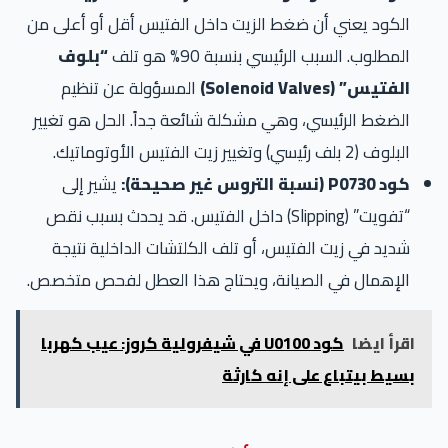
الكود يعني أن ضغط الزيت داخل الفتيس أقل أو أعلى من
المطلوب. السبب الرئيسي بنسبة 90% هو تلف
“بلوف
الفتيس” (Solenoid Valves)
المسؤولة عن تنظيم
الضغط الرئيسي، وهي مشكلة شائعة جداً. الحل هو تغيير
البلوف (2 بلف رئيسي) وتغيير زيت الفتيس الأوتوماتيك.
كود P0730 (نسبة التروس غير صحيحة):
يشير إلى
“تفويت” (Slipping) داخل الفتيس. قد يحدث بسبب نقص
شديد في زيت الفتيس، أو تلف الكلتشات الداخلية نتيجة
الإهمال في الصيانة، ويحتاج هذا العطل لفحص متخصص.
اقرأ ايضا
كود U0100 في شيفرولية كروز: عيب كهربا
بسيط بيتباع على إنه كارثة