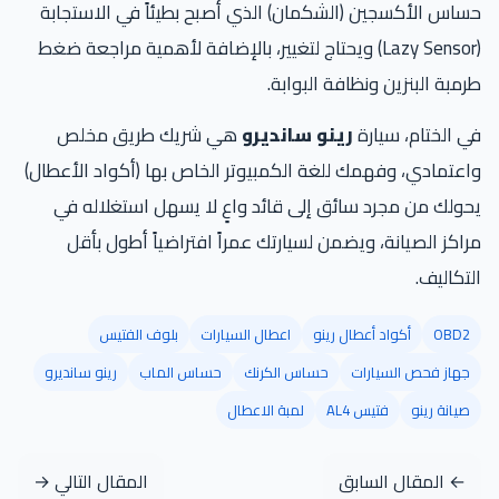
حساس الأكسجين (الشكمان) الذي أصبح بطيئاً في الاستجابة
(Lazy Sensor) ويحتاج لتغيير، بالإضافة لأهمية مراجعة ضغط
طرمبة البنزين ونظافة البوابة.
في الختام، سيارة
رينو سانديرو
هي شريك طريق مخلص
واعتمادي، وفهمك للغة الكمبيوتر الخاص بها (أكواد الأعطال)
يحولك من مجرد سائق إلى قائد واعٍ لا يسهل استغلاله في
مراكز الصيانة، ويضمن لسيارتك عمراً افتراضياً أطول بأقل
التكاليف.
OBD2
أكواد أعطال رينو
اعطال السيارات
بلوف الفتيس
جهاز فحص السيارات
حساس الكرنك
حساس الماب
رينو سانديرو
صيانة رينو
فتيس AL4
لمبة الاعطال
← المقال السابق
المقال التالي →