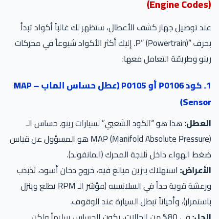
(Engine Codes)
عند توصيل جهاز كشف الأعطال، ستظهر لك غالباً أكواد تبدأ
بحرف “P” (Powertrain). إليك أكثر الأكواد شيوعاً في محركات
رينو وطريقة التعامل معها:
1. كود P0106 أو P0105 (عطل حساس الماب – MAP
Sensor)
العطل:
هذا هو “الكود الشعبي” لسيارات رينو. حساس الـ
MAP (Manifold Absolute Pressure) هو المسؤول عن قياس
ضغط الهواء داخل ثلاجة المحرك (المانفولد).
الأعراض:
استهلاك بنزين مبالغ فيه، خروج دخان أسود، تذبذب
ورعشة قوية جداً في السلانسيه (مؤشر الـ RPM يطلع وينزل
باستمرار)، وأحياناً تبطل السيارة عند الوقوف.
الحل:
في 80% من الحالات، يكون الحساس سليماً ولكن