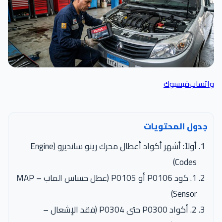
واتساب
فيسبوك
جدول المحتويات
أولاً: أشهر أكواد أعطال محرك رينو سانديرو (Engine
Codes)
1. كود P0106 أو P0105 (عطل حساس الماب – MAP
Sensor)
2. أكواد P0300 حتى P0304 (فقد الإشعال –