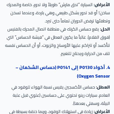
الأعراض:
السيارة “تدق مارش” طويلاً ولا تدور، خاصة والمحرك
ساخن! أو قد تدور بشكل طبيعي وهي باردة، وعندما تسخن
وتطفئها ترفض الدوران تماماً حتى تبرد.
الحل:
يقع حساس الكرنك في منطقة اتصال المحرك بالفتيس
(فوق الفلام). غالباً ما يكون العطل في “فيشة الحساس” التي
تتأكسد أو تتراكم عليها الأوساخ والزيوت، أو أن الحساس نفسه
تلف من الحرارة ويحتاج للتغيير.
4. أكواد P0130 إلى P0141 (حساس الشكمان –
Oxygen Sensor)
العطل:
حساس الأكسجين يقيس نسبة الهواء للوقود في
العادم. سيارات رينو تحتوي على حساسين (علوي قبل علبة
البيئة، وسفلي بعدها).
الأعراض:
زيادة في استهلاك الوقود، وربما خنقة بسيطة في