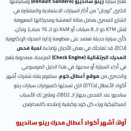
تعتبر سيارة
رينو سانديرو (Renault Sandero)
وشقيقتها
الكبرى “لوجان” من أكثر السيارات الاعتمادية والمنتشرة في
الشارع المصري بفضل متانة العفشة ومحركاتها المعروفة
(مثل K7M ذو الـ 8 صبابات أو K4M ذو الـ 16 صباب). ولكن،
كأي سيارة حديثة تعتمد على منظومة إدارة المحرك الإلكترونية
(ECU)، قد تفاجئك في بعض الأحيان بإضاءة
لمبة فحص
المحرك البرتقالية (Check Engine)
المزعجة، مصحوبة بتغير
في أداء السيارة أو سحبها. في هذا الدليل الموسوعي
والحصري من
موقع أعطال.كوم
، سنقوم بفك شفرات أشهر
أكواد الأعطال (DTCs) التي تسجلها كمبيوترات سيارات رينو
سانديرو عند الفحص بجهاز الـ OBD2، ونشرح لك الأسباب
الميكانيكية وراء كل كود وكيفية إصلاحه كالمحترفين.
أولاً: أشهر أكواد أعطال محرك رينو سانديرو