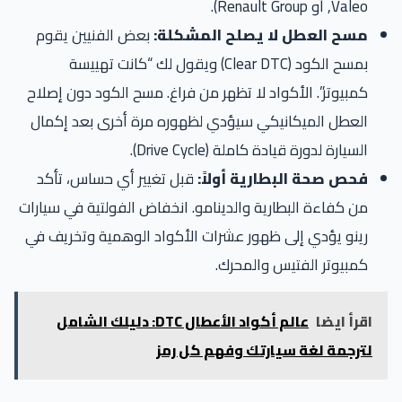
Valeo, أو Renault Group).
مسح العطل لا يصلح المشكلة:
بعض الفنيين يقوم
بمسح الكود (Clear DTC) ويقول لك “كانت تهييسة
كمبيوتر”. الأكواد لا تظهر من فراغ. مسح الكود دون إصلاح
العطل الميكانيكي سيؤدي لظهوره مرة أخرى بعد إكمال
السيارة لدورة قيادة كاملة (Drive Cycle).
فحص صحة البطارية أولاً:
قبل تغيير أي حساس، تأكد
من كفاءة البطارية والدينامو. انخفاض الفولتية في سيارات
رينو يؤدي إلى ظهور عشرات الأكواد الوهمية وتخريف في
كمبيوتر الفتيس والمحرك.
اقرأ ايضا
عالم أكواد الأعطال DTC: دليلك الشامل
لترجمة لغة سيارتك وفهم كل رمز