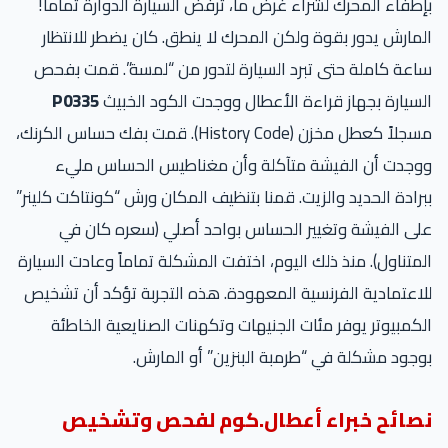
بإطفاء المحرك لشراء غرض ما، ترفض السيارة الدوارة تماماً!
المارش يدور بقوة ولكن المحرك لا ينطق. كان يضطر للانتظار
ساعة كاملة حتى تبرد السيارة لتدور من “لمسة”. قمت بفحص
السيارة بجهاز قراءة الأعطال ووجدت الكود الخبيث
P0335
مسجلاً كعطل مخزن (History Code). قمت بفك حساس الكرنك،
ووجدت أن الفيشة متآكلة وأن مغناطيس الحساس مليء
ببرادة الحديد والزيت. قمنا بتنظيف المكان ورش “كونتاكت كلينر”
على الفيشة وتغيير الحساس بواحد أصلي (سعره كان في
المتناول). منذ ذلك اليوم، اختفت المشكلة تماماً وعادت السيارة
للاعتمادية الفرنسية المعهودة. هذه التجربة تؤكد أن تشخيص
الكمبيوتر يوفر مئات الجنيهات وتكهنات الصنايعية الخاطئة
بوجود مشكلة في “طرمبة البنزين” أو المارش.
نصائح خبراء أعطال.كوم لفحص وتشخيص