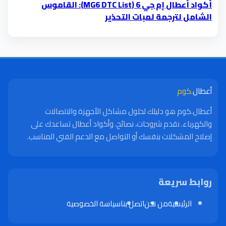
أكواد أعطال إم جي 6 (MG6 DTC List): القاموس
الشامل لترجمة لمبات التحذير
أعطال
.كوم
أعطال.كوم هو دليلك لحلول مشاكل الأجهزة والاتصالات
والكهرباء. نقدم شروحات، نصائح، وأكواد أعطال تساعدك على
إصلاح المشكلات بنفسك أو التواصل مع الدعم الفني المناسب.
روابط سريعة
الرئيسية
من نحن
اتصل بنا
سياسة الخصوصية