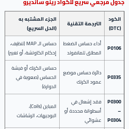
جدول مرجعي سريع لأكواد رينو سانديرو
الكود
الجزء المشتبه به
الترجمة التقنية
(DTC)
(الحل السريع)
أداء حساس الضغط
حساس الـ MAP (تنظيف،
P0106
المطلق للمانفولد
إحكام الكاوتشة، أو تغيير)
حساس الكرنك أو فيشة
دائرة حساس موضع
P0335
الحساس (صعوبة في
عمود الكرنك
الدوارة)
P0300
فقد إشعال في
المباين (Coils)،
–
أسطوانة محددة أو
البوجيهات، الرشاشات
P0304
عشوائي