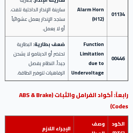
سارينة الإنذار:
بطارية
Alarm Horn
سارينة الإنذار الداخلية تلفت.
01134
(H12)
ستجد الإنذار يعمل عشوائياً
أو لا يعمل.
Function
ضعف بطارية:
البطارية
Limitation
تحتضر أو الدينامو لا يشحن
00446
due to
جيداً. النظام يفصل
Undervoltage
الرفاهيات لتوفير الطاقة.
رابعاً: أكواد الفرامل والثبات (ABS & Brake
Codes)
الكود
وصف
الإجراء اللازم