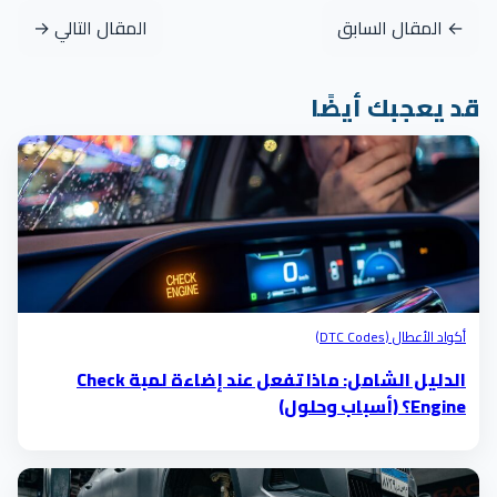
← المقال السابق
المقال التالي →
قد يعجبك أيضًا
أكواد الأعطال (DTC Codes)
الدليل الشامل: ماذا تفعل عند إضاءة لمبة Check
Engine؟ (أسباب وحلول)