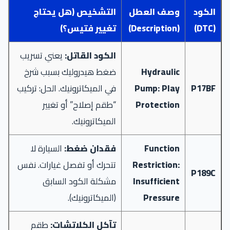
الكود
وصف العطل
التشخيص (هل يحتاج
(DTC)
(Description)
تغيير فتيس؟)
الكود القاتل:
يعني تسريب
Hydraulic
ضغط هيدروليك بسبب شرخ
P17BF
Pump: Play
في الميكاترونيك. الحل: تركيب
Protection
“طقم إصلاح” أو تغيير
الميكاترونيك.
Function
فقدان ضغط:
السيارة لا
Restriction:
تتحرك أو تفصل غيارات. نفس
P189C
Insufficient
مشكلة الكود السابق
Pressure
(الميكاترونيك).
تآكل الكلاتشات:
طقم