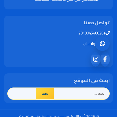
تواصل معنا
+201004546026
واتساب
ابحث في الموقع
البحث
عن:
© 2026 أعطال.كوم — جميع الحقوق محفوظة.