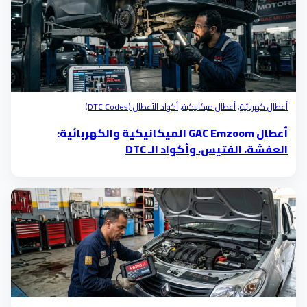
أعطال كهربائية
،
أعطال ميكانيكية
،
أكواد الأعطال (DTC Codes)
أعطال GAC Emzoom الميكانيكية والكهربائية:
العفشة، الفتيس، وأكواد الـ DTC