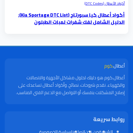
أكواد الأعطال (DTC Codes)
أكواد أعطال كيا سبورتاج (Kia Sportage DTC List):
الدليل الشامل لفك شفرات لمبات الطبلون
أعطال
.كوم
أعطال.كوم هو دليلك لحلول مشاكل الأجهزة والاتصالات
والكهرباء. نقدم شروحات، نصائح، وأكواد أعطال تساعدك على
إصلاح المشكلات بنفسك أو التواصل مع الدعم الفني المناسب.
روابط سريعة
الرئيسية
من نحن
اتصل بنا
سياسة الخصوصية