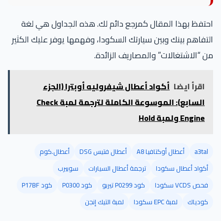
احتفظ بهذا المقال كمرجع دائم لك. هذه الجداول هي لغة
التفاهم بينك وبين سيارتك السكودا، وفهمها يوفر عليك الكثير
من “الاشتغالات” والمصاريف الزائدة.
اقرأ ايضا
أكواد أعطال شيفروليه أوبترا (الجزء
السابع): الموسوعة الكاملة لترجمة لمبة Check
Engine ولمبة Hold
a3tal
أعطال أوكتافيا A8
أعطال فتيس DSG
أعطال.كوم
أكواد أعطال سكودا
ترجمة أعطال السيارات
سوبيرب
فحص VCDS سكودا
كود P0299 تيربو
كود P0300
كود P17BF
كودياك
لمبة EPC سكودا
لمبة التيك إنجن