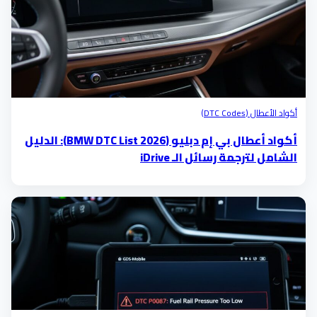
أكواد الأعطال (DTC Codes)
أكواد أعطال بي إم دبليو (BMW DTC List 2026): الدليل
الشامل لترجمة رسائل الـ iDrive