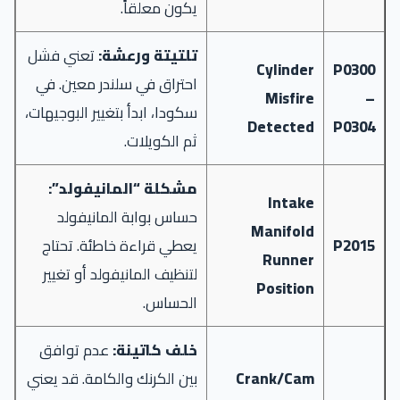
يكون معلقاً.
تلتيتة ورعشة:
تعني فشل
Cylinder
P0300
احتراق في سلندر معين. في
Misfire
–
سكودا، ابدأ بتغيير البوجيهات،
Detected
P0304
ثم الكويلات.
مشكلة “المانيفولد”:
Intake
حساس بوابة المانيفولد
Manifold
P2015
يعطي قراءة خاطئة. تحتاج
Runner
لتنظيف المانيفولد أو تغيير
Position
الحساس.
خلف كاتينة:
عدم توافق
Crank/Cam
بين الكرنك والكامة. قد يعني