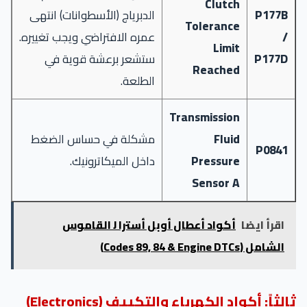
Clutch
P177B
الدبرياج (الأسطوانات) انتهى
Tolerance
/
عمره الافتراضي ويجب تغييره.
Limit
P177D
ستشعر برعشة قوية في
Reached
الطلعة.
Transmission
Fluid
مشكلة في حساس الضغط
P0841
Pressure
داخل الميكاترونيك.
Sensor A
اقرأ ايضا
أكواد أعطال أوبل أسترا J القاموس
الشامل (Codes 89, 84 & Engine DTCs)
ثالثاً: أكواد الكهرباء والتكييف (Electronics)