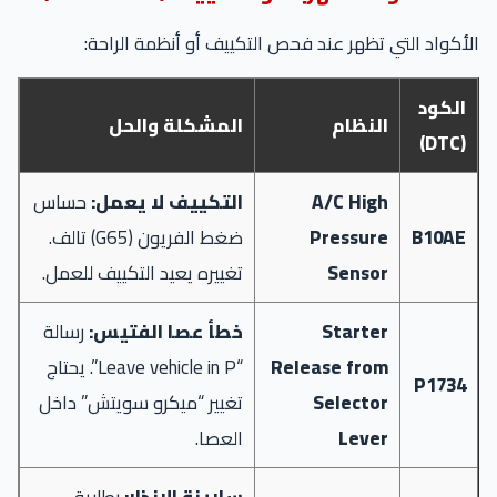
الأكواد التي تظهر عند فحص التكييف أو أنظمة الراحة:
الكود
النظام
المشكلة والحل
(DTC)
A/C High
التكييف لا يعمل:
حساس
B10AE
Pressure
ضغط الفريون (G65) تالف.
Sensor
تغييره يعيد التكييف للعمل.
Starter
خطأ عصا الفتيس:
رسالة
Release from
“Leave vehicle in P”. يحتاج
P1734
Selector
تغيير “ميكرو سويتش” داخل
Lever
العصا.