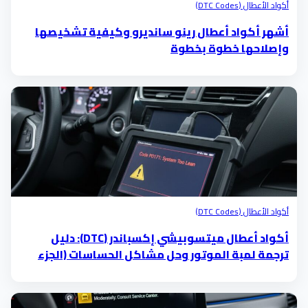
أكواد الأعطال (DTC Codes)
أشهر أكواد أعطال رينو سانديرو وكيفية تشخيصها
وإصلاحها خطوة بخطوة
أكواد الأعطال (DTC Codes)
أكواد أعطال ميتسوبيشي إكسباندر (DTC): دليل
ترجمة لمبة الموتور وحل مشاكل الحساسات (الجزء
الخامس)