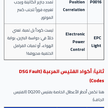
P0016
Position
تمدد جنزير الكاتينة ويجب
Correlation
تغييره فوراً لتجنب كسر
الموتور.
ليست كوداً بل لمبة. تعني
Electronic
EPC
خللاً في: دواسة البنزين، بوابة
Power
Light
الهواء، أو لمبات الفرامل
Control
الخلفية محروقة!
ثانياً: أكواد الفتيس المرعبة (DSG Fault
Codes)
هنا تكمن أخطر الأعطال الخاصة بفتيس DQ200 (الفتيس
الجاف):