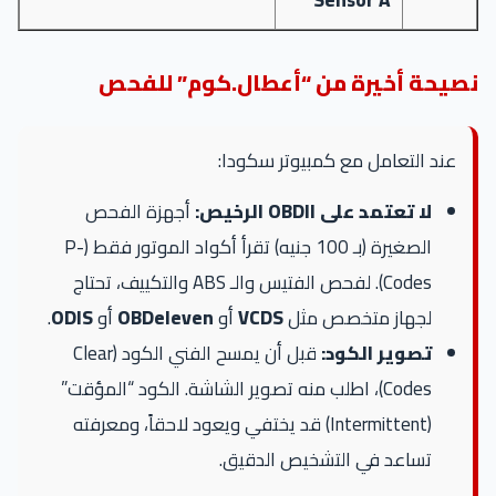
Sensor A
نصيحة أخيرة من “أعطال.كوم” للفحص
عند التعامل مع كمبيوتر سكودا:
لا تعتمد على OBDII الرخيص:
أجهزة الفحص
الصغيرة (بـ 100 جنيه) تقرأ أكواد الموتور فقط (P-
Codes). لفحص الفتيس والـ ABS والتكييف، تحتاج
لجهاز متخصص مثل
VCDS
أو
OBDeleven
أو
ODIS
.
تصوير الكود:
قبل أن يمسح الفني الكود (Clear
Codes)، اطلب منه تصوير الشاشة. الكود “المؤقت”
(Intermittent) قد يختفي ويعود لاحقاً، ومعرفته
تساعد في التشخيص الدقيق.