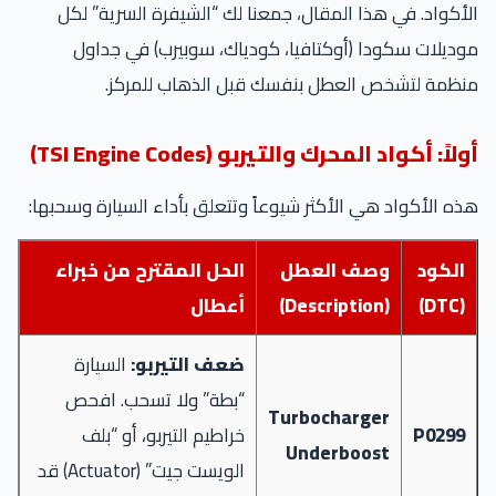
الأكواد. في هذا المقال، جمعنا لك “الشيفرة السرية” لكل
موديلات سكودا (أوكتافيا، كودياك، سوبيرب) في جداول
منظمة لتشخص العطل بنفسك قبل الذهاب للمركز.
أولاً: أكواد المحرك والتيربو (TSI Engine Codes)
هذه الأكواد هي الأكثر شيوعاً وتتعلق بأداء السيارة وسحبها:
الكود
وصف العطل
الحل المقترح من خبراء
(DTC)
(Description)
أعطال
ضعف التيربو:
السيارة
“بطة” ولا تسحب. افحص
Turbocharger
P0299
خراطيم التيربو، أو “بلف
Underboost
الويست جيت” (Actuator) قد