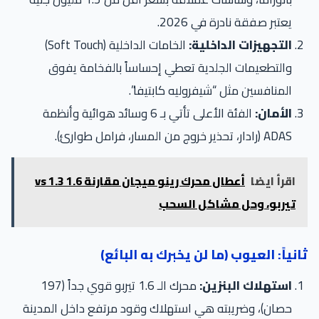
يعتبر صفقة نادرة في 2026.
التجهيزات الداخلية:
الخامات الداخلية (Soft Touch)
والتطعيمات الجلدية تعطي إحساساً بالفخامة يفوق
المنافسين مثل “شيفروليه كابتيفا”.
الأمان:
الفئة الأعلى تأتي بـ 6 وسائد هوائية وأنظمة
ADAS (رادار، تحذير خروج من المسار، فرامل طوارئ).
اقرأ ايضا
أعطال محرك رينو ميجان مقارنة 1.6 vs 1.3
تيربو، وحل مشاكل السحب
نياً: العيوب (ما لن يخبرك به البائع)
استهلاك البنزين:
محرك الـ 1.6 تيربو قوي جداً (197
حصان)، وضريبته هي استهلاك وقود مرتفع داخل المدينة