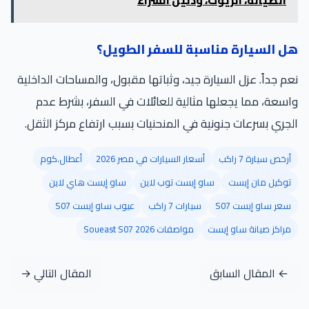
ل السيارة مناسبة للسفر الطويل؟
م جداً. عزل السيارة جيد، وثباتها مقبول، والمساحات الداخلية
سعة، مما يجعلها مثالية للعائلات في السفر، بشرط عدم
جري بسرعات جنونية في المنحنيات بسبب ارتفاع مركز الثقل.
أرخص سيارة 7 راكب
أسعار السيارات في مصر 2026
أعطال.كوم
توكيل مان إيست
ساو إيست توب لاين
ساو إيست هاي لاين
سعر ساو إيست S07
سيارات 7 راكب
عيوب ساو إيست S07
مراكز صيانة ساو إيست
مواصفات Soueast S07 2026
← المقال السابق
المقال التالي →