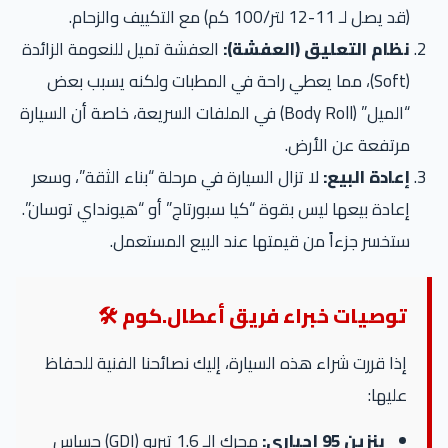
(قد يصل لـ 11-12 لتر/100 كم) مع التكييف والزحام.
نظام التعليق (العفشة):
العفشة تميل للنعومة الزائدة
(Soft)، مما يعطي راحة في المطبات ولكنه يسبب بعض
“الميل” (Body Roll) في الملفات السريعة، خاصة أن السيارة
مرتفعة عن الأرض.
إعادة البيع:
لا تزال السيارة في مرحلة “بناء الثقة”، وسعر
إعادة بيعها ليس بقوة “كيا سبورتاج” أو “هيونداي توسان”.
ستخسر جزءاً من قيمتها عند البيع المستعمل.
توصيات خبراء فريق أعطال.كوم 🛠️
إذا قررت شراء هذه السيارة، إليك نصائحنا الفنية للحفاظ
عليها:
بنزين 95 إجباري:
محرك الـ 1.6 تيربو (GDI) حساس