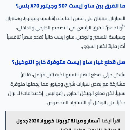
 الفرق بين ساو إيست S07 وجيتور X70 بلس؟
سيارتان مبنيتان على نفس القاعدة (شاسيه وموتور)، وتعتبران
ولاد عم”. الفرق الرئيسي في التصميم الخارجي والداخلي،
ياسة التسعير والوكيل. ساو إيست حالياً تقدم سعراً تنافسياً
ثر قليلاً لكسر السوق.
ل قطع غيار ساو إيست متوفرة خارج التوكيل؟
كل جزئي. قطع الغيار الاستهلاكية (تيل فرامل، فلاتر)
تركة مع بعض سيارات شيري وجيتور، مما يجعلها متوفرة
بياً. لكن قطع الهيكل الخارجي (فوانيس، إكصدامات) لا تزال
راً على الوكيل أو الاستيراد المخصوص.
اقرأ ايضا
أسعار وصيانة تويوتا كورولا 2026 جدول
الصيانة، الزيوت، ودليل الشراء