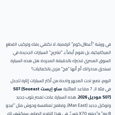
 ورشة “أعطال.كوم” الرقمية، لا نكتفي بفك وتركيب القطع
ميكانيكية، بل نقوم أيضاً بـ “تشريح” السيارات الجديدة في
سوق المصري لنخبرك بالحقيقة المجردة: هل هذه السيارة
تحق مدخراتك أم أنها “فخ” مزين بالكماليات؟
يوم، نضع تحت المجهر واحدة من أكثر السيارات إثارة للجدل
ئة الـ 7 مقاعد العائلية:
ساو إيست S07 (Soueast
 موديل 2026
. هذه السيارة عادت لمصر بثوب جديد
وتوكيل جديد (Man East)، وتطمح لمنافسة وحوش مثل “تيجو
8 برو” و”جيتور X70 بلس”. في هذا التقرير الصارم، سنكشف لك