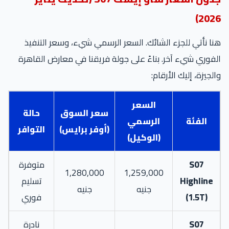
2026
ا نأتي للجزء الشائك. السعر الرسمي شيء، وسعر التنفيذ
فوري شيء آخر. بناءً على جولة فريقنا في معارض القاهرة
لجيزة، إليك الأرقام:
السعر
سعر السوق
حالة
الفئة
الرسمي
(أوفر برايس)
التوافر
(الوكيل)
S07
متوفرة
1,280,000
1,259,000
Highline
تسليم
جنيه
جنيه
(1.5T)
فوري
S07
نادرة