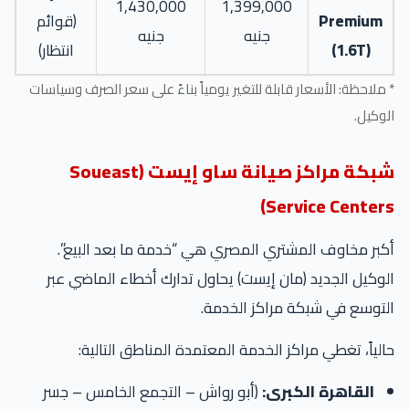
1,430,000
1,399,000
Premium
(قوائم
جنيه
جنيه
(1.6T)
انتظار)
ملاحظة: الأسعار قابلة للتغير يومياً بناءً على سعر الصرف وسياسات
وكيل.
شبكة مراكز صيانة ساو إيست (Soueast
Service Centers
بر مخاوف المشتري المصري هي “خدمة ما بعد البيع”.
وكيل الجديد (مان إيست) يحاول تدارك أخطاء الماضي عبر
توسع في شبكة مراكز الخدمة.
لياً، تغطي مراكز الخدمة المعتمدة المناطق التالية:
القاهرة الكبرى:
(أبو رواش – التجمع الخامس – جسر