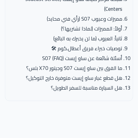
Centers)
مميزات وعيوب S07 (رأي فني محايد)
أولاً: المميزات (لماذا تشتريها؟)
ثانياً: العيوب (ما لن يخبرك به البائع)
توصيات خبراء فريق أعطال.كوم 🛠️
أسئلة شائعة عن ساو إيست S07 (FAQ)
ما الفرق بين ساو إيست S07 وجيتور X70 بلس؟
هل قطع غيار ساو إيست متوفرة خارج التوكيل؟
هل السيارة مناسبة للسفر الطويل؟