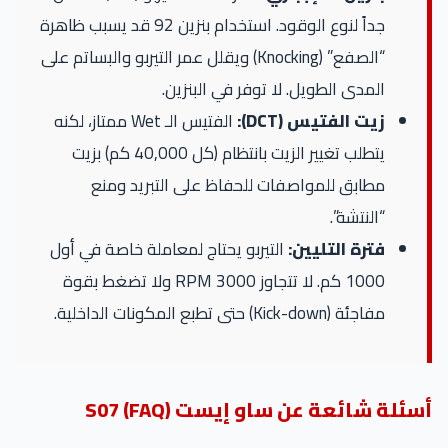
جداً لنوع الوقود. استخدام بنزين 92 قد يسبب ظاهرة
“الصفع” (Knocking) ويقلل عمر التيربو والبساتم على
المدى الطويل. لا توفر في البنزين.
زيت الفتيس (DCT):
الفتيس الـ Wet ممتاز، لكنه
يتطلب تغيير الزيت بانتظام (كل 40,000 كم) بزيت
مطابق للمواصفات للحفاظ على التبريد ومنع
“النتشة”.
فترة التليين:
التيربو يحتاج لمعاملة خاصة في أول
1000 كم. لا تتجاوز 3000 RPM ولا تضغط بقوة
مفاجئة (Kick-down) حتى تطبع المكونات الداخلية.
ئلة شائعة عن ساو إيست S07 (FAQ)