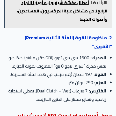
اقرأ ايضا
أعطال عفشة شيفروليه أوبترا (الجزء
الرابع): حل مشاكل علبة الدركسيون، المساعدين،
وأصوات الخبط
2. منظومة القوة (الفئة الثانية Premium)
الأقوى”
المحرك:
1600 سي سي تيربو (GDI حقن مباشر). هذا هو
نفس محرك “شيري تيجو 8 برو” المعروف بقوته الجبارة.
القوة:
197 حصان (رقم مرعب في هذه الفئة السعرية).
العزم:
290 نيوتن.متر.
الفتيس:
7 سرعات (Dual Clutch – Wet). يعطي استجابة
رياضية وتسارع ممتاز على الطرق السريعة.
جدول أسعار ساو إيست S07 (تحديث يناير