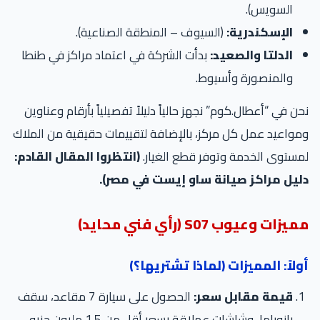
السويس).
الإسكندرية:
(السيوف – المنطقة الصناعية).
الدلتا والصعيد:
بدأت الشركة في اعتماد مراكز في طنطا
والمنصورة وأسيوط.
ن في “أعطال.كوم” نجهز حالياً دليلاً تفصيلياً بأرقام وعناوين
واعيد عمل كل مركز، بالإضافة لتقييمات حقيقية من الملاك
ستوى الخدمة وتوفر قطع الغيار.
(انتظروا المقال القادم:
ليل مراكز صيانة ساو إيست في مصر).
يزات وعيوب S07 (رأي فني محايد)
لاً: المميزات (لماذا تشتريها؟)
قيمة مقابل سعر:
الحصول على سيارة 7 مقاعد، سقف
بانوراما، وشاشات عملاقة بسعر أقل من 1.5 مليون جنيه