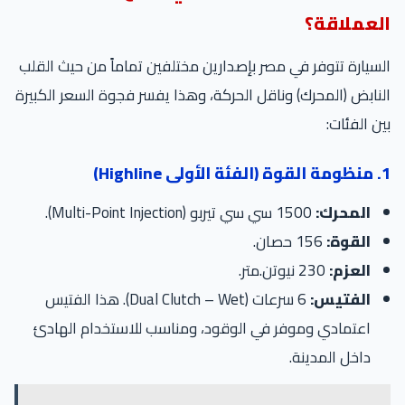
لعملاقة؟
سيارة تتوفر في مصر بإصدارين مختلفين تماماً من حيث القلب
نابض (المحرك) وناقل الحركة، وهذا يفسر فجوة السعر الكبيرة
ن الفئات:
Highli)
المحرك:
1500 سي سي تيربو (Multi-Point Injection).
القوة:
156 حصان.
العزم:
230 نيوتن.متر.
الفتيس:
6 سرعات (Dual Clutch – Wet). هذا الفتيس
اعتمادي وموفر في الوقود، ومناسب للاستخدام الهادئ
داخل المدينة.