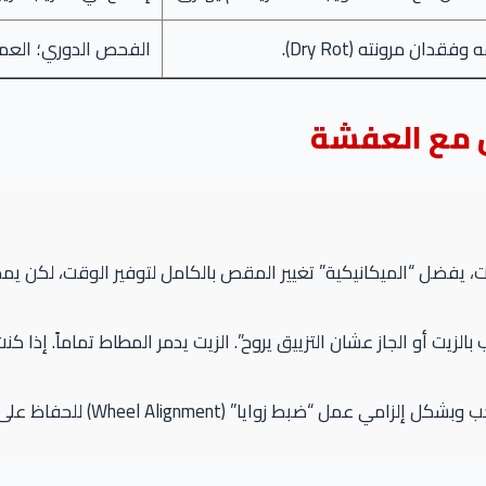
ان مرونته (Dry Rot).
الفحص الدوري؛ العمر الافتراض
 مع العفشة
ت، يفضل “الميكانيكية” تغيير المقص بالكامل لتوفير الوقت، لكن يم
لزيت أو الجاز عشان التزييق يروح”. الزيت يدمر المطاط تماماً. إذا كنت
ايا” (Wheel Alignment) للحفاظ على ثبات السيارة وعمر الإطارات.