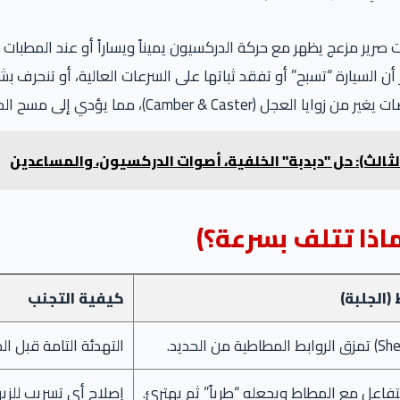
رير مزعج يظهر مع حركة الدركسيون يميناً ويساراً أو عند المطبات
ن السيارة “تسبح” أو تفقد ثباتها على السرعات العالية، أو تنحرف 
Cambe)، مما يؤدي إلى مسح الكاوتش من الداخل أو الخارج بسرعة.
ثالث): حل "دبدبة" الخلفية، أصوات الدركسيون، والمساعدين
اذا تتلف بسرعة؟)
(الجلبة)
كيفية التجنب
التهدئة التامة قبل 
يتفاعل مع المطاط ويجعله “طرياً” ثم يهترئ.
إصلاح أي تسريب للزي