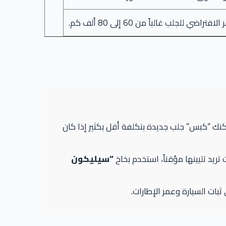
ي للجلب غالباً من 60 إلى 80 ألف كم.
كنك “كبس” جلب جديدة بتكلفة أقل بكثير إذا كان
 تريد تليينها مؤقتاً، استخدم بخاخ
“سيليكون