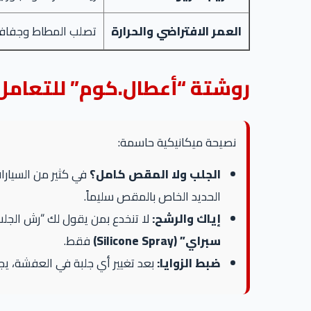
العمر الافتراضي والحرارة
تصلب المطاط وجفافه وفقد
روشتة “أعطال.كوم” للتعامل
نصيحة ميكانيكية حاسمة:
الجلب ولا المقص كامل؟
في كثير من السيارا
الحديد الخاص بالمقص سليماً.
إياك والرشح:
لا تنخدع بمن يقول لك “رش الجلب با
سبراي” (Silicone Spray)
فقط.
ضبط الزوايا:
بعد تغيير أي جلبة في العفشة، يجب وبشكل إلزامي عمل “ضبط زو