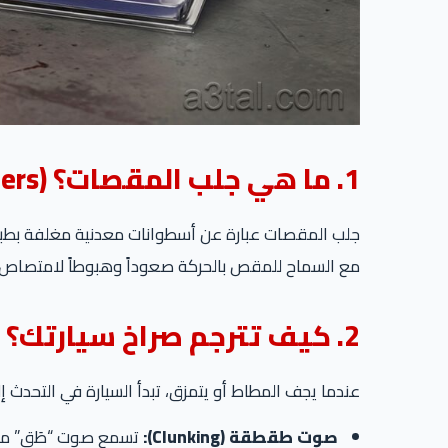
1. ما هي جلب المقصات؟ (The Silent Absorbers)
جلب المقصات عبارة عن أسطوانات معدنية مغلفة بطبقة
مع السماح للمقص بالحركة صعوداً وهبوطاً لامتصاص الم
2. كيف تترجم صراخ سيارتك؟ (أعراض التلف)
عندما يجف المطاط أو يتمزق، تبدأ السيارة في التحدث إل
صوت طقطقة (Clunking):
تسمع صوت “طَق” معدن