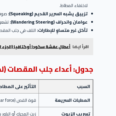
لاختفاء المطاط.
تزييق يشبه السرير القديم (Squeaking):
صوت ص
عوامان وانحراف (Wandering Steering):
تشعر أ
تآكل غير متساوٍ للإطارات:
التلف في جلب المقصات يغير من زوايا العجل (r & Caster
اقرأ ايضا
أعطال عفشة سكودا أوكتافيا (الجزء ال
جدول: أعداء جلب المقصات (لم
السبب
التأثير على المطاط 
المطبات السريعة
قوة القص (Shear force) تمزق الروابط المطاطية من الحديد.
تسريب الزيوت
زيت المحرك أو الباور 