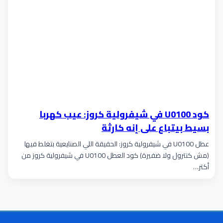
كود U0100 في شيفرولية كروز: عيب كهربا
بسيط بيتباع على إنه كارثة
عطل U0100 في شيفرولية كروز: الحقيقة اللي الصنايعية بتغلط فيها
(مش كنترول ولا ضفيرة) كود العطل U0100 في شيفرولية كروز من
أكتر…