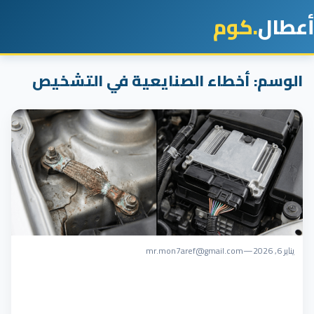
أعطال
.كوم
الوسم:
أخطاء الصنايعية في التشخيص
يناير 6, 2026
—
mr.mon7aref@gmail.com