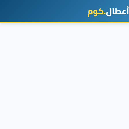
أعطال
.كوم