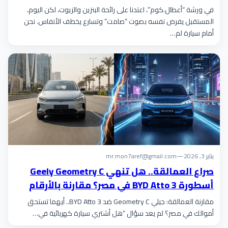
الكهربائي)
في ورشة “أعطال.كوم”، اعتدنا على رائحة البنزين والزيوت، لكن اليوم،
المستقبل يفرض نفسه بصوت “صامت” وتسارع يخطف الأنفاس. نحن
أمام سيارة لم…
يناير 3, 2026
—
mr.mon7aref@gmail.com
صراع العمالقة.. هل تنهي Geely Geometry C
أسطورة BYD Atto 3 في مصر؟ مقارنة بالأرقام
تكشف المستور!
مقارنة العمالقة: جيلي Geometry C ضد BYD Atto 3.. أيهما تستحق
أموالك في مصر؟ لم يعد سؤال “هل أشتري سيارة كهربائية في…