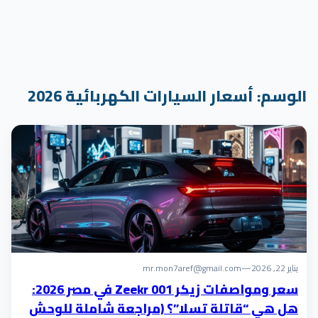
الوسم:
أسعار السيارات الكهربائية 2026
يناير 22, 2026
—
mr.mon7aref@gmail.com
سعر ومواصفات زيكر Zeekr 001 في مصر 2026:
هل هي “قاتلة تسلا”؟ (مراجعة شاملة للوحش