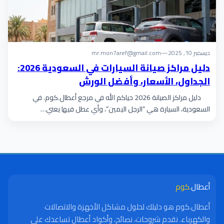
ديسمبر 10, 2025
—
mr.mon7aref@gmail.com
دليل مراكز صيانة السيارات في السعودية 2026:
الجداول، الأسعار، وأفضل الورش
دليل مراكز الصيانة 2026 حياكم الله في مرجع أعطال.كوم. في
السعودية، السيارة هي “الرجل اليمين”، وأي عطل فيها يعني…
أعطال
.كوم
أعطال.كوم هو دليلك لحلول مشاكل الأجهزة والاتصالات
والكهرباء. نقدم شروحات، نصائح، وأكواد أعطال تساعدك على