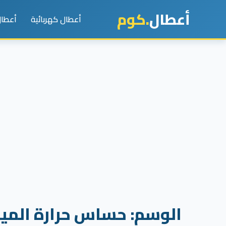
أعطال
.كوم
أعطال كهربائية
أعطال
الوسم:
حساس حرارة الميا