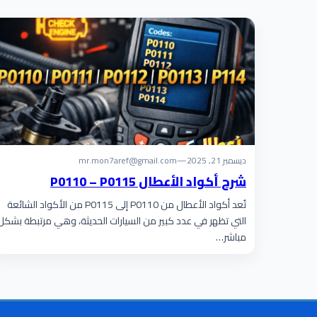
ديسمبر 21, 2025
—
mr.mon7aref@gmail.com
شرح أكواد الأعطال P0110 – P0115
تُعد أكواد الأعطال من P0110 إلى P0115 من الأكواد الشائعة
التي تظهر في عدد كبير من السيارات الحديثة، وهي مرتبطة بشكل
مباشر…