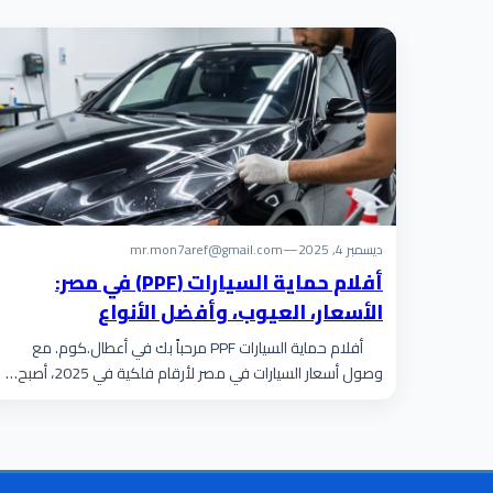
ديسمبر 4, 2025
—
mr.mon7aref@gmail.com
أفلام حماية السيارات (PPF) في مصر:
الأسعار، العيوب، وأفضل الأنواع
أفلام حماية السيارات PPF مرحباً بك في أعطال.كوم. مع
وصول أسعار السيارات في مصر لأرقام فلكية في 2025، أصبح…