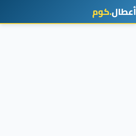
أعطال
.كوم